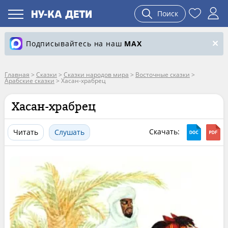
Поиск
Подписывайтесь на наш
MAX
Главная
>
Сказки
>
Сказки народов мира
>
Восточные сказки
>
Арабские сказки
>
Хасан-храбрец
Хасан-храбрец
Скачать:
Читать
Слушать