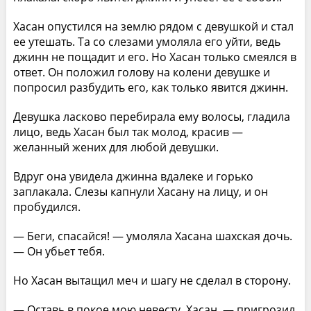
Хасан опустился на землю рядом с девушкой и стал
ее утешать. Та со слезами умоляла его уйти, ведь
джинн не пощадит и его. Но Хасан только смеялся в
ответ. Он положил голову на колени девушке и
попросил разбудить его, как только явится джинн.
Девушка ласково перебирала ему волосы, гладила
лицо, ведь Хасан был так молод, красив —
желанный жених для любой девушки.
Вдруг она увидела джинна вдалеке и горько
заплакала. Слезы капнули Xасану на лицу, и он
пробудился.
— Беги, спасайся! — умоляла Хасана шахская дочь.
— Он убьет тебя.
Но Хасан вытащил меч и шагу не сделал в сторону.
— Оставь в покое мою невесту, Хасан, — пригрозил