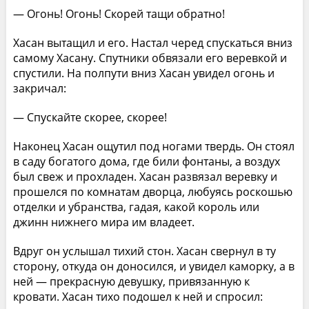
— Огонь! Огонь! Скорей тащи обратно!
Хасан вытащил и его. Настал черед спускаться вниз
самому Хасану. Спутники обвязали его веревкой и
спустили. На полпути вниз Хасан увидел огонь и
закричал:
— Спускайте скорее, скорее!
Наконец Хасан ощутил под ногами твердь. Он стоял
в саду богатого дома, где били фонтаны, а воздух
был свеж и прохладен. Хасан развязал веревку и
прошелся по комнатам дворца, любуясь роскошью
отделки и убранства, гадая, какой король или
джинн нижнего мира им владеет.
Вдруг он услышал тихий стон. Хасан свернул в ту
сторону, откуда он доносился, и увидел каморку, а в
ней — прекрасную девушку, привязанную к
кровати. Хасан тихо подошел к ней и спросил: