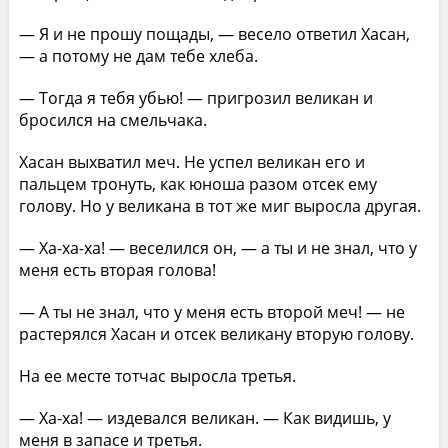
— Я и не прошу пощады, — весело ответил Хасан,
— а потому не дам тебе хлеба.
— Тогда я тебя убью! — пригрозил великан и
бросился на смельчака.
Хасан выхватил меч. Не успел великан его и
пальцем тронуть, как юноша разом отсек ему
голову. Но у великана в тот же миг выросла другая.
— Ха-ха-ха! — веселился он, — а ты и не знал, что у
меня есть вторая голова!
— А ты не знал, что у меня есть второй меч! — не
растерялся Хасан и отсек великану вторую голову.
На ее месте тотчас выросла третья.
— Ха-ха! — издевался великан. — Как видишь, у
меня в запасе и третья.