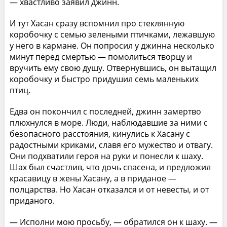
— хвастливо заявил джинн.
И тут Хасан сразу вспомнил про стеклянную
коробочку с семью зелеными птичками, лежавшую
у него в кармане. Он попросил у джинна несколько
минут перед смертью — помолиться творцу и
вручить ему свою душу. Отвернувшись, он вытащил
коробочку и быстро придушил семь маленьких
птиц.
Едва он покончил с последней, джинн замертво
плюхнулся в море. Люди, наблюдавшие за ними с
безопасного расстояния, кинулись к Хасану с
радостными криками, славя его мужество и отвагу.
Они подхватили героя на руки и понесли к шаху.
Шах был счастлив, что дочь спасена, и предложил
красавицу в жены Хасану, а в приданое —
полцарства. Но Хасан отказался и от невесты, и от
приданого.
— Исполни мою просьбу, — обратился он к шаху. —