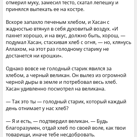
отмерил муку, замесил тесто, скатал лепешку и
принялся выпекать ее на костре.
Вскоре запахло печеным хлебом, и Хасан с
жадностью втянул в себя духовитый воздух. «И
пахнет хорошо, и на вкус, должно быть, хорош, —
подумал Хасан, стаскивая хлеб с огня, — но, клянусь
Аллахом, на этот раз голодному старику не
достанется ни крошки».
Однако вовсе не голодный старик явился за
хлебом, а черный великан. Он вылез из огромной
черной дыры в земле и потребовал весь хлеб.
Хасан удивленно посмотрел на великана.
— Так это ты — голодный старик, который каждый
день отнимает у нас хлеб?
— Я и есть, — подтвердил великан. — Будь
благоразумен, отдай хлеб по своей воле, как твои
товарищи, иначе тебе несдобровать.