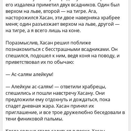
его издалека приметил двух всадников. Один был
верхом на льве, второй — на тигре. Ага,
насторожился Хасан, эти двое наверняка храбрее
меня; один разъезжает верхом на льве, другой —
на тигре, а я всего лишь на коне.
Поразмыслив, Хасан решил поближе
познакомиться с бесстрашными всадниками. Он
спешился, подошел к ним, ведя коня на поводу, и
приветствовал их по обычаю:
— Ас-салям алейкум!
— Алейкум ас-салям! — ответили храбрецы,
спешились и пошли навстречу Хасану. Они
предложили ему отдохнуть и дождаться, пока
спадет дневная жара. Хасан принял их
приглашение, и все трое дружелюбно беседовали в
тени финиковой пальмы.
Когда солнце стало садиться в пески, Хасан