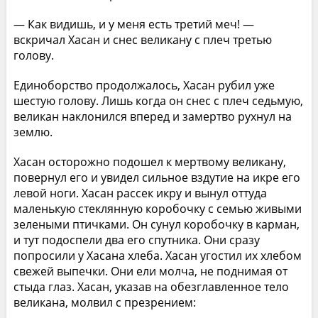
— Как видишь, и у меня есть третий меч! —
вскричал Хасан и снес великану с плеч третью
голову.
Единоборство продолжалось, Хасан рубил уже
шестую голову. Лишь когда он снес с плеч седьмую,
великан наклонился вперед и замертво рухнул на
землю.
Хасан осторожно подошел к мертвому великану,
повернул его и увидел сильное вздутие на икре его
левой ноги. Хасан рассек икру и вынул оттуда
маленькую стеклянную коробочку с семью живыми
зелеными птичками. Он сунул коробочку в карман,
и тут подоспели два его спутника. Они сразу
попросили у Хасана хлеба. Хасан угостил их хлебом
свежей выпечки. Они ели молча, не поднимая от
стыда глаз. Хасан, указав на обезглавленное тело
великана, молвил с презрением: