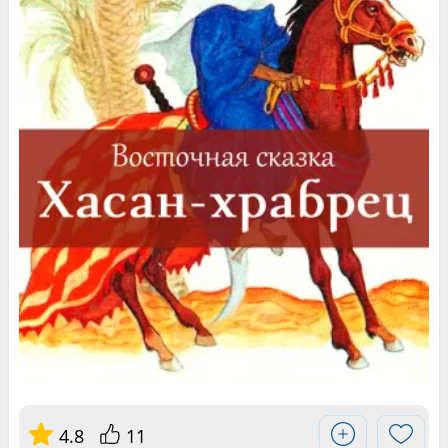
4.8
11