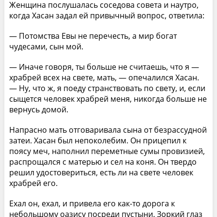
Женщина послушалась соседова совета и наутро,
когда Хасан задал ей привычный вопрос, ответила:
— Потомства Евы не перечесть, а мир богат
чудесами, сын мой.
— Иначе говоря, ты больше не считаешь, что я —
храбрей всех на свете, мать, — опечалился Хасан.
— Ну, что ж, я поеду странствовать по свету, и, если
сыщется человек храбрей меня, никогда больше не
вернусь домой.
Напрасно мать отговаривала сына от безрассудной
затеи. Хасан был непоколебим. Он прицепил к
поясу меч, наполнил переметные сумы провизией,
распрощался с матерью и сел на коня. Он твердо
решил удостовериться, есть ли на свете человек
храбрей его.
Ехал он, ехал, и привела его как-то дорога к
небольшому оазису посреди пустыни. Зоркий глаз