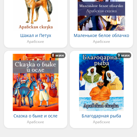
Шакал и Петух
Маленькое белое облачко
Арабские
Арабские
8 мин
9 мин
Сказка о быке и осле
Благодарная рыба
Арабские
Арабские