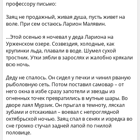
профессору письмо:
Заяц не продажный, живая душа, пусть живет на
воле. При сем остаюсь Ларион Малявин.
…Этой осенью я ночевал у деда Лариона на
Урженском озере. Созвездия, холодные, как
крупинки льда, плавали в воде. Шумел сухой
тростник. Утки зябли в зарослях и жалобно крякали
всю ночь.
Деду не спалось. Он сидел у печки и чинил рваную
рыболовную сеть. Потом поставил самовар – от
него окна в избе сразу запотели и звезды из
огненных точек превратились в мутные шары. Во
дворе лаял Мурзик. Он прыгал в темноту, ляскал
зубами и отскакивал – воевал с непроглядной
октябрьской ночью. Заяц спал в сенях и изредка во
сне громко стучал задней лапой по гнилой
половице.