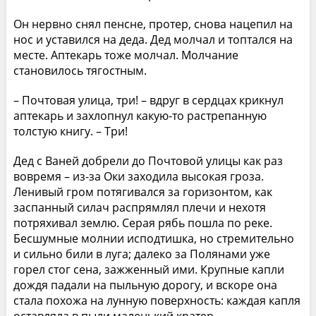
Он нервно снял пенсне, протер, снова нацепил на
нос и уставился на деда. Дед молчал и топтался на
месте. Аптекарь тоже молчал. Молчание
становилось тягостным.
– Почтовая улица, три! – вдруг в сердцах крикнул
аптекарь и захлопнул какую-то растрепанную
толстую книгу. – Три!
Дед с Ваней добрели до Почтовой улицы как раз
вовремя – из-за Оки заходила высокая гроза.
Ленивый гром потягивался за горизонтом, как
заспанный силач распрямлял плечи и нехотя
потряхивал землю. Серая рябь пошла по реке.
Бесшумные молнии исподтишка, но стремительно
и сильно били в луга; далеко за Полянами уже
горел стог сена, зажженный ими. Крупные капли
дождя падали на пыльную дорогу, и вскоре она
стала похожа на лунную поверхность: каждая капля
оставляла в пыли маленький кратер.