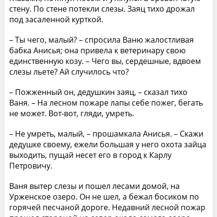
стену. По стене потекли слезы. Заяц тихо дрожал
под засаленной курткой.
– Ты чего, малый? – спросила Ваню жалостливая
бабка Анисья; она привела к ветеринару свою
единственную козу. – Чего вы, сердешные, вдвоем
слезы льете? Ай случилось что?
– Пожженный он, дедушкин заяц, – сказал тихо
Ваня. – На лесном пожаре лапы себе пожег, бегать
не может. Вот-вот, гляди, умреть.
– Не умреть, малый, – прошамкала Анисья. – Скажи
дедушке своему, ежели большая у него охота зайца
выходить, пущай несет его в город к Карлу
Петровичу.
Ваня вытер слезы и пошел лесами домой, на
Урженское озеро. Он не шел, а бежал босиком по
горячей песчаной дороге. Недавний лесной пожар