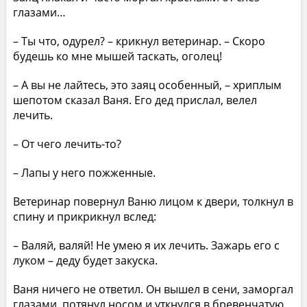
глазами…
– Ты что, одурел? – крикнул ветеринар. – Скоро
будешь ко мне мышей таскать, оголец!
– А вы не лайтесь, это заяц особенный, – хриплым
шепотом сказал Ваня. Его дед прислал, велел
лечить.
– От чего лечить-то?
– Лапы у него пожженные.
Ветеринар повернул Ваню лицом к двери, толкнул в
спину и прикрикнул вслед:
– Валяй, валяй! Не умею я их лечить. Зажарь его с
луком – деду будет закуска.
Ваня ничего не ответил. Он вышел в сени, заморгал
глазами, потянул носом и уткнулся в бревенчатую