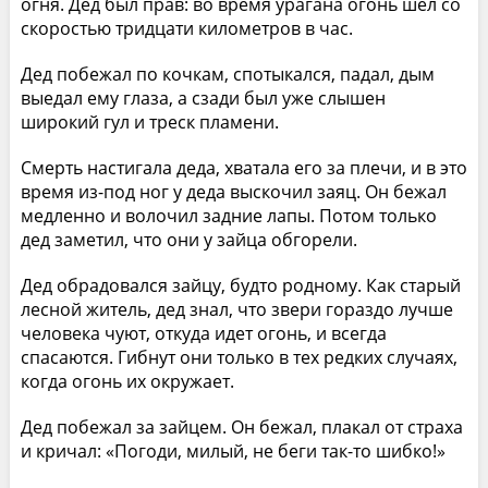
огня. Дед был прав: во время урагана огонь шел со
скоростью тридцати километров в час.
Дед побежал по кочкам, спотыкался, падал, дым
выедал ему глаза, а сзади был уже слышен
широкий гул и треск пламени.
Смерть настигала деда, хватала его за плечи, и в это
время из-под ног у деда выскочил заяц. Он бежал
медленно и волочил задние лапы. Потом только
дед заметил, что они у зайца обгорели.
Дед обрадовался зайцу, будто родному. Как старый
лесной житель, дед знал, что звери гораздо лучше
человека чуют, откуда идет огонь, и всегда
спасаются. Гибнут они только в тех редких случаях,
когда огонь их окружает.
Дед побежал за зайцем. Он бежал, плакал от страха
и кричал: «Погоди, милый, не беги так-то шибко!»