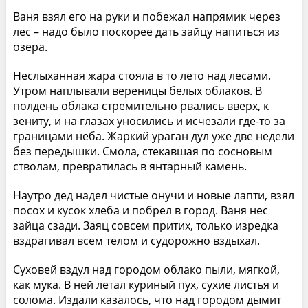
Ваня взял его на руки и побежал напрямик через
лес – надо было поскорее дать зайцу напиться из
озера.
Неслыханная жара стояла в то лето над лесами.
Утром наплывали вереницы белых облаков. В
полдень облака стремительно рвались вверх, к
зениту, и на глазах уносились и исчезали где-то за
границами неба. Жаркий ураган дул уже две недели
без передышки. Смола, стекавшая по сосновым
стволам, превратилась в янтарный камень.
Наутро дед надел чистые онучи и новые лапти, взял
посох и кусок хлеба и побрел в город. Ваня нес
зайца сзади. Заяц совсем притих, только изредка
вздрагивал всем телом и судорожно вздыхал.
Суховей вздул над городом облако пыли, мягкой,
как мука. В ней летал куриный пух, сухие листья и
солома. Издали казалось, что над городом дымит