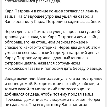
спотыкающийся рассказ деда.
Карл Петрович в конце концов согласился лечить
зайца. На следующее утро дед ушел на озеро, а
Ваню оставил у Карла Петровича ходить за зайцем.
Через день вся Почтовая улица, заросшая гусиной
травой, уже знала, что Карл Петрович лечит зайца,
обгоревшего на страшном лесном пожаре и
спасшего какого-то старика. Через два дня об этом
уже знал весь маленький город, а на третий день к
Карлу Петровичу пришел длинный юноша в
фетровой шляпе, назвался сотрудником
московской газеты и попросил дать беседу о зайце.
Зайца вылечили. Ваня завернул его в ватное тряпье
и понес домой. Вскоре историю о зайце забыли, и
только какой-то московский профессор долго
добивался от деда, чтобы тот ему продал зайца.
Присылал даже письма с марками на ответ. Но дед
не сдавался. Под его диктовку Ваня написал