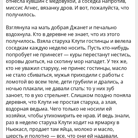
отнесла кувшин с медовухой, а соседка напротив,
миссис Агнес, вязанку дров. И вот, пожалуйста, что
получилось.
Взглянула на мать добрая Джанет и печально
вздохнула. Кто в деревне не знает, что из этого
получилось. Взяла старуха Клути гостинцы и велела
соседкам каждую неделю носить. Пусть кто-нибудь
попробует не принесет — куры перестанут нестись,
коровы доиться, на скотину мор нападет. У тех же,
кто не уважил старуху, не принес гостинцы, масло
не стало сбиваться, мужья приходили с работы с
ломотой во всем теле, дети грубили и дрались, а
ночью плакали, не давали спать: то у них зуб
заноет, то в ухо стрельнет. Слишком поздно поняла
деревня, что Клути не простая старуха, а злая,
вздорная ведьма. Чего только не носили ей
хозяйки, чтобы утихомирить ее нрав. И ведь знали,
раз в неделю старуха Клути ходит на ярмарку в
Ньюкасл, продает там яйца, молоко и масло,
шерсть и полотно — все, что они ей надавали,