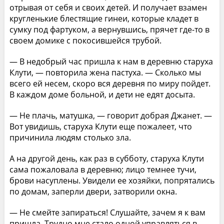
отрывая от себя и своих детей. И получает взамен
кругленькие блестящие гинеи, которые кладет в
сумку под фартуком, а вернувшись, прячет где-то в
своем домике с покосившейся трубой.
— В недобрый час пришла к нам в деревню старуха
Клути, — повторила жена пастуха. — Сколько мы
всего ей несем, скоро вся деревня по миру пойдет.
В каждом доме больной, и дети не едят досыта.
— Не плачь, матушка, — говорит добрая Джанет. —
Вот увидишь, старуха Клути еще пожалеет, что
причинила людям столько зла.
А на другой день, как раз в субботу, старуха Клути
сама пожаловала в деревню; лицо темнее тучи,
брови насуплены. Увидели ее хозяйки, попрятались
по домам, заперли двери, затворили окна.
— Не смейте запираться! Слушайте, зачем я к вам
пришла. Трудно мне стало одной управляться в