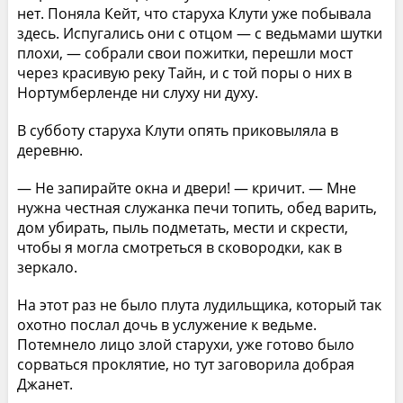
нет. Поняла Кейт, что старуха Клути уже побывала
здесь. Испугались они с отцом — с ведьмами шутки
плохи, — собрали свои пожитки, перешли мост
через красивую реку Тайн, и с той поры о них в
Нортумберленде ни слуху ни духу.
В субботу старуха Клути опять приковыляла в
деревню.
— Не запирайте окна и двери! — кричит. — Мне
нужна честная служанка печи топить, обед варить,
дом убирать, пыль подметать, мести и скрести,
чтобы я могла смотреться в сковородки, как в
зеркало.
На этот раз не было плута лудильщика, который так
охотно послал дочь в услужение к ведьме.
Потемнело лицо злой старухи, уже готово было
сорваться проклятие, но тут заговорила добрая
Джанет.