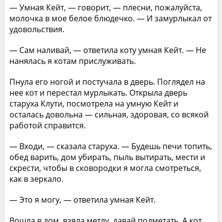
— Умная Кейт, — говорит, — плесни, пожалуйста,
молочка в мое белое блюдечко. — И замурлыкал от
удовольствия.
— Сам наливай, — ответила коту умная Кейт. — Не
нанялась я котам прислуживать.
Пнула его ногой и постучала в дверь. Поглядел на
нее кот и перестал мурлыкать. Открыла дверь
старуха Клути, посмотрела на умную Кейт и
осталась довольна — сильная, здоровая, со всякой
работой справится.
— Входи, — сказала старуха. — Будешь печи топить,
обед варить, дом убирать, пыль вытирать, мести и
скрести, чтобы в сковородки я могла смотреться,
как в зеркало.
— Это я могу, — ответила умная Кейт.
Вошла в дом, взяла метлу, давай подметать. А кот