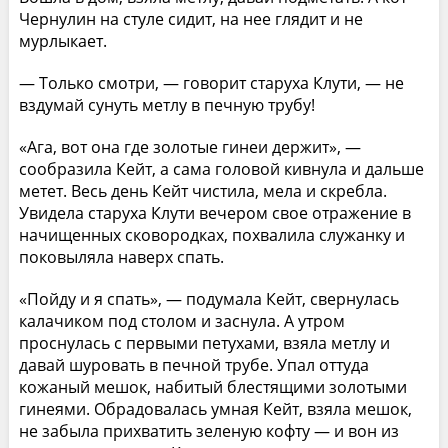
Чернулин на стуле сидит, на нее глядит и не
мурлыкает.
— Только смотри, — говорит старуха Клути, — не
вздумай сунуть метлу в печную трубу!
«Ага, вот она где золотые гинеи держит», —
сообразила Кейт, а сама головой кивнула и дальше
метет. Весь день Кейт чистила, мела и скребла.
Увидела старуха Клути вечером свое отражение в
начищенных сковородках, похвалила служанку и
поковыляла наверх спать.
«Пойду и я спать», — подумала Кейт, свернулась
калачиком под столом и заснула. А утром
проснулась с первыми петухами, взяла метлу и
давай шуровать в печной трубе. Упал оттуда
кожаный мешок, набитый блестящими золотыми
гинеями. Обрадовалась умная Кейт, взяла мешок,
не забыла прихватить зеленую кофту — и вон из