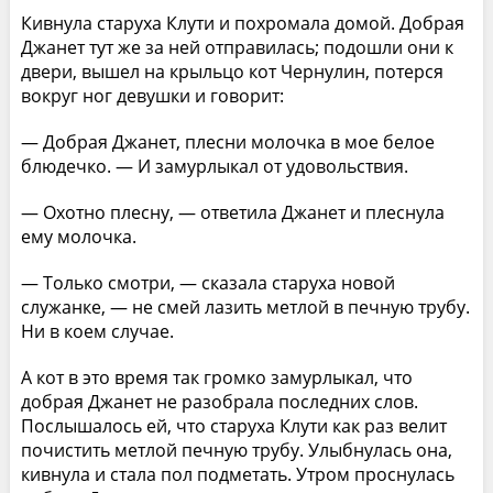
Кивнула старуха Клути и похромала домой. Добрая
Джанет тут же за ней отправилась; подошли они к
двери, вышел на крыльцо кот Чернулин, потерся
вокруг ног девушки и говорит:
— Добрая Джанет, плесни молочка в мое белое
блюдечко. — И замурлыкал от удовольствия.
— Охотно плесну, — ответила Джанет и плеснула
ему молочка.
— Только смотри, — сказала старуха новой
служанке, — не смей лазить метлой в печную трубу.
Ни в коем случае.
А кот в это время так громко замурлыкал, что
добрая Джанет не разобрала последних слов.
Послышалось ей, что старуха Клути как раз велит
почистить метлой печную трубу. Улыбнулась она,
кивнула и стала пол подметать. Утром проснулась