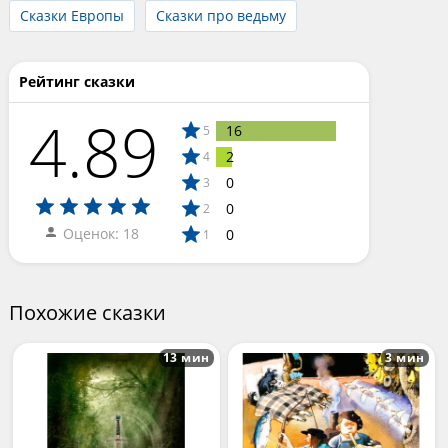
Сказки Европы
Сказки про ведьму
Рейтинг сказки
4.89
16
5
2
4
0
3
0
2
Оценок: 18
0
1
Похожие сказки
13 мин
3 мин