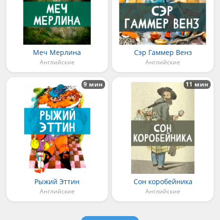
Меч Мерлина
Сэр Гаммер Венз
Английские
Английские
9 мин
11 мин
Рыжий Эттин
Сон коробейника
Английские
Английские