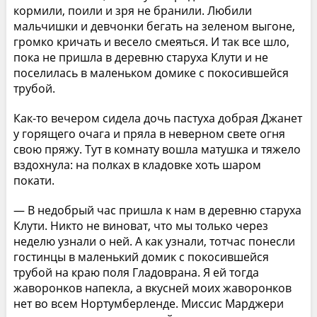
кормили, поили и зря не бранили. Любили
мальчишки и девчонки бегать на зеленом выгоне,
громко кричать и весело смеяться. И так все шло,
пока не пришла в деревню старуха Клути и не
поселилась в маленьком домике с покосившейся
трубой.
Как-то вечером сидела дочь пастуха добрая Джанет
у горящего очага и пряла в неверном свете огня
свою пряжу. Тут в комнату вошла матушка и тяжело
вздохнула: на полках в кладовке хоть шаром
покати.
— В недобрый час пришла к нам в деревню старуха
Клути. Никто не виноват, что мы только через
неделю узнали о ней. А как узнали, тотчас понесли
гостинцы в маленький домик с покосившейся
трубой на краю поля Гладоврана. Я ей тогда
жаворонков напекла, а вкусней моих жаворонков
нет во всем Нортумберленде. Миссис Марджери