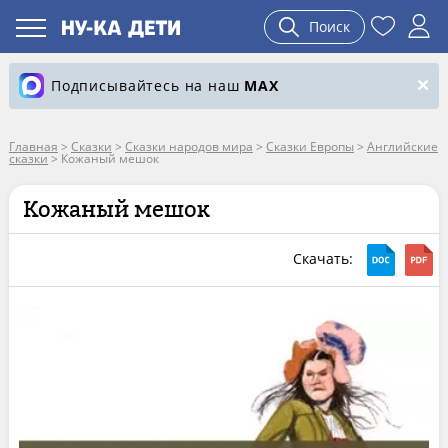
Поиск
Подписывайтесь на наш
MAX
Главная
>
Сказки
>
Сказки народов мира
>
Сказки Европы
>
Английские
сказки
>
Кожаный мешок
Кожаный мешок
Скачать: