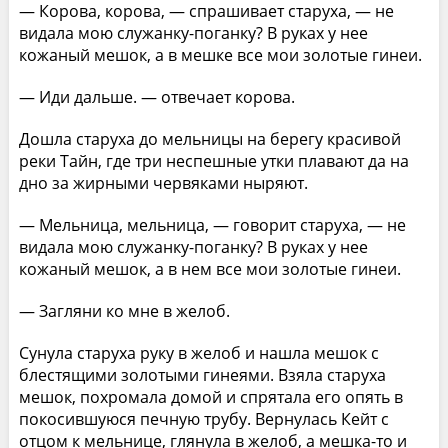
— Корова, корова, — спрашивает старуха, — не
видала мою служанку-поганку? В руках у нее
кожаный мешок, а в мешке все мои золотые гинеи.
— Иди дальше. — отвечает корова.
Дошла старуха до мельницы на берегу красивой
реки Тайн, где три неспешные утки плавают да на
дно за жирными червяками ныряют.
— Мельница, мельница, — говорит старуха, — не
видала мою служанку-поганку? В руках у нее
кожаный мешок, а в нем все мои золотые гинеи.
— Загляни ко мне в желоб.
Сунула старуха руку в желоб и нашла мешок с
блестящими золотыми гинеями. Взяла старуха
мешок, похромала домой и спрятала его опять в
покосившуюся печную трубу. Вернулась Кейт с
отцом к мельнице, глянула в желоб, а мешка-то и