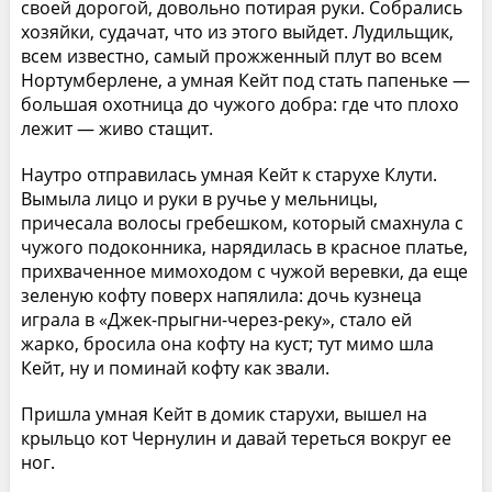
своей дорогой, довольно потирая руки. Собрались
хозяйки, судачат, что из этого выйдет. Лудильщик,
всем известно, самый прожженный плут во всем
Нортумберлене, а умная Кейт под стать папеньке —
большая охотница до чужого добра: где что плохо
лежит — живо стащит.
Наутро отправилась умная Кейт к старухе Клути.
Вымыла лицо и руки в ручье у мельницы,
причесала волосы гребешком, который смахнула с
чужого подоконника, нарядилась в красное платье,
прихваченное мимоходом с чужой веревки, да еще
зеленую кофту поверх напялила: дочь кузнеца
играла в «Джек-прыгни-через-реку», стало ей
жарко, бросила она кофту на куст; тут мимо шла
Кейт, ну и поминай кофту как звали.
Пришла умная Кейт в домик старухи, вышел на
крыльцо кот Чернулин и давай тереться вокруг ее
ног.