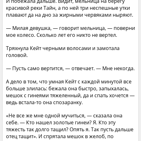
И побежала дальше. Видит, мельница на берегу
красивой реки Тайн, а по ней три неспешные утки
плавают да на дно за жирными червяками ныряют.
— Милая девушка, — говорит мельница, — поверни
мое колесо. Сколько лет его никто не вертел.
Тряхнула Кейт черными волосами и замотала
головой.
— Пусть само вертится, — отвечает. — Мне некогда.
А дело в том, что умная Кейт с каждой минутой все
больше злилась: бежала она быстро, запыхалась,
мешок с гинеями тяжеленный, да и спать хочется —
ведь встала-то она спозаранку.
«Не все же мне одной мучиться, — сказала она
себе. — Кто нашел золотые гинеи? Я. Кто эту
тяжесть так долго тащил? Опять я. Так пусть дальше
отец тащит». И спрятала мешок в желоб, по