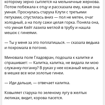
которому зерно сыплется на мельничные жернова.
Потом побежала к отцу и рассказала ему, какая она
умная. Проснулась старуха Клути с третьими
петухами, спустилась вниз — пол не метен, очаг
холодный, а на полу сажи целая горка. Поняла она,
что умная Кейт лазила метлой в трубу и нашла
мешок с гинеями.
— Ты у меня за это поплатишься. — сказала ведьма
и похромала в погоню.
Миновала поле Гладовран, подошла к калитке и
спрашивает: — Калитка, калитка, не видала ли мою
служанку-поганку? В руках у нее кожаный мешок, а
в мешке все мои золотые гинеи.
— Иди дальше, — отвечает калитка.
Ковыляет старуха по зеленому лугу в желтых
лютиках, видит, корова пасется.