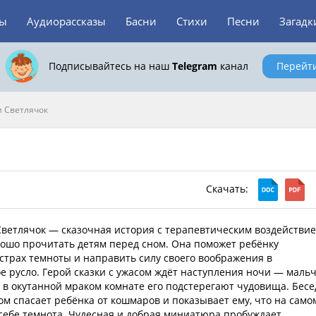
зы
Аудиорассказы
Басни
Стихи
Песни
Загадк
Подписывайтесь на наш
Telegram
канал
Перейт
и Светлячок
Скачать:
ветлячок — сказочная история с терапевтическим воздействие
ошо прочитать детям перед сном. Она поможет ребёнку
страх темноты и направить силу своего воображения в
е русло. Герой сказки с ужасом ждёт наступления ночи — маль
о в окутанной мраком комнате его подстерегают чудовища. Бесе
ом спасает ребёнка от кошмаров и показывает ему, что на само
 себе темнота. Чудесная и добрая миниатюра пробуждает