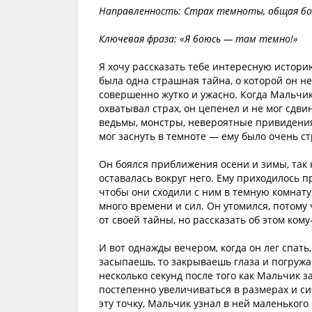
Направленность: Страх темноты, общая бо
Ключевая фраза: «Я боюсь — там темно!»
Я хочу рассказать тебе интересную истори
была одна страшная тайна, о которой он не
совершенно жутко и ужасно. Когда Мальчик 
охватывал страх, он цепенел и не мог сдв
ведьмы, монстры, невероятные привидения.
мог заснуть в темноте — ему было очень с
Он боялся приближения осени и зимы, так к
оставалась вокруг него. Ему приходилось 
чтобы они сходили с ним в темную комнату,
много времени и сил. Он утомился, потому 
от своей тайны, но рассказать об этом кому
И вот однажды вечером, когда он лег спать
засыпаешь, то закрываешь глаза и погружа
несколько секунд после того как Мальчик з
постепенно увеличиваться в размерах и с
эту точку, Мальчик узнал в ней маленького