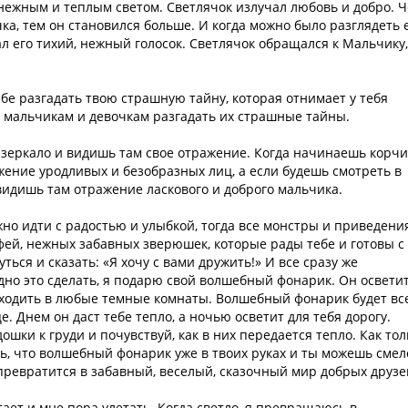
нежным и теплым светом. Светлячок излучал любовь и добро. 
а, тем он становился больше. И когда можно было разглядеть 
л его тихий, нежный голосок. Светлячок обращался к Мальчику,
ебе разгадать твою страшную тайну, которая отнимает у тебя
м мальчикам и девочкам разгадать их страшные тайны.
в зеркало и видишь там свое отражение. Когда начинаешь корчи
ение уродливых и безобразных лиц, а если будешь смотреть в
увидишь там отражение ласкового и доброго мальчика.
жно идти с радостью и улыбкой, тогда все монстры и приведени
фей, нежных забавных зверюшек, которые рады тебе и готовы с
ться и сказать: «Я хочу с вами дружить!» И все сразу же
удно это сделать, я подарю свой волшебный фонарик. Он освети
входить в любые темные комнаты. Волшебный фонарик будет вс
це. Днем он даст тебе тепло, а ночью осветит для тебя дорогу.
шки к груди и почувствуй, как в них передается тепло. Как тол
ть, что волшебный фонарик уже в твоих руках и ты можешь смел
превратится в забавный, веселый, сказочный мир добрых друзе
ает и мне пора улетать. Когда светло, я превращаюсь в