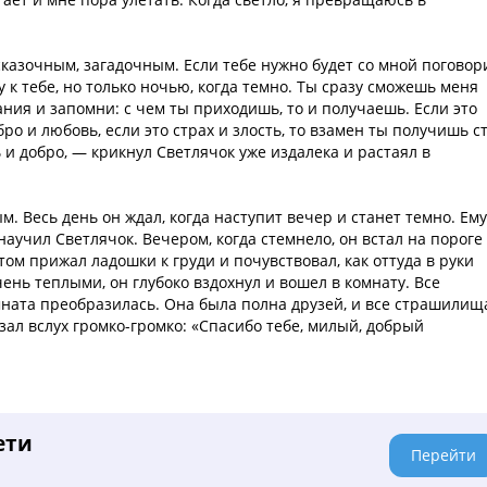
сказочным, загадочным. Если тебе нужно будет со мной поговор
у к тебе, но только ночью, когда темно. Ты сразу сможешь меня
ания и запомни: с чем ты приходишь, то и получаешь. Если это
ро и любовь, если это страх и злость, то взамен ты получишь с
ь и добро, — крикнул Светлячок уже издалека и растаял в
. Весь день он ждал, когда наступит вечер и станет темно. Ему
научил Светлячок. Вечером, когда стемнело, он встал на пороге
ом прижал ладошки к груди и почувствовал, как оттуда в руки
чень теплыми, он глубоко вздохнул и вошел в комнату. Все
омната преобразилась. Она была полна друзей, и все страшилищ
зал вслух громко-громко: «Спасибо тебе, милый, добрый
ети
Перейти