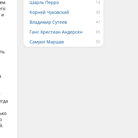
Чем
Шарль Перро
его
Корней Чуковский
 и
Владимир Сутеев
Ганс Христиан Андерсен
Самуил Маршак
ть
я
т
егда
ько
о
й.