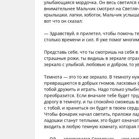
улыбающаяся мордочка. Он весь светился 
внимательнее Мальчик смотрел на Светлячк
крылышки, лапки, хоботок, Мальчик услыша
вот что он сказал:
— Здравствуй, я прилетел, чтобы помочь т
столько времени и сил. Я уже помог многи
Представь себе, что ты смотришь на себя 
страшные рожи, ты видишь в зеркале отраж
зеркало с улыбкой, любовью и добром, то 
Темнота — это то же зеркало. В темноту ну
превращаются в добрых гномов, ласковых 
тобой дружить и играть. Надо только улыбну
преобразится. Если вначале тебе будет тр
дорогу в темноту, и ты спокойно сможешь 
с тобой, и храниться он будет в твоем серд
Чтобы фонарик начал светить, приложи ладо
ладошки станут теплыми, это будет означа
входить в любую темную комнату, которая 
— Ой, — спохватился Светлячок, — уже свет