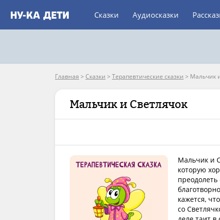
Сказки
Аудиосказки
Расска
Главная
>
Сказки
>
Терапевтические сказки
>
Мальчик 
Мальчик и Светлячок
Мальчик и С
которую хор
преодолеть 
благотворно
кажется, чт
со Светлячк
деле таит в