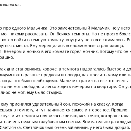
язливость.
ю про одного Мальчика. Это замечательный Мальчик, но у него
 мог никому рассказать. Он боялся темноты. Но не просто боялс
хотел войти в темную комнату, внутри у него все сжималось. Е
инуться с места. Ему мерещились всевозможные страшилища,
 Вечером и ночью в его комнате горел ночник, потому что он 
трашно.
ак дни становились короче, а темнота надвигалась быстро и до
придумывать разные предлоги и поводы, как просить маму или п
 когда это было необходимо. Мальчик тратил на все это очень
что не мог свободно и легко ходить вечером по квартире. Он ус
-либо не мог, ему было стыдно.
, ему приснился удивительный сон, похожий на сказку. Когда
ешься в темноту, и тут начинается самое интересное. Прошло
аснул, и из темноты появилась светящаяся точка, которая стала
иять очень нежным голубоватым светом. Внимательно разгляды
 Светлячка. Светлячок был очень забавный, у него была добрая,