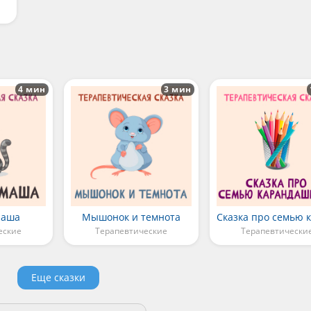
4 мин
3 мин
Маша
Мышонок и темнота
еские
Терапевтические
Терапевтически
Еще сказки