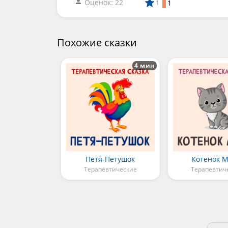
Оценок: 22
1
1
Похожие сказки
4 мин
Петя-Петушок
Котенок 
Терапевтические
Терапевтич