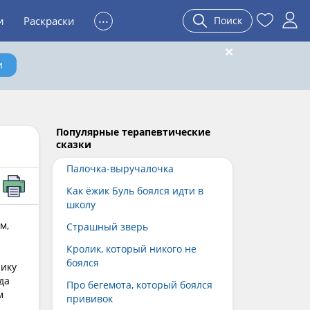
...
и
Раскраски
Поиск
и
Популярные терапевтические
сказки
Палочка-выручалочка
Как ёжик Буль боялся идти в
школу
м,
Страшный зверь
Кролик, который никого не
боялся
чику
да
Про бегемота, который боялся
м
прививок