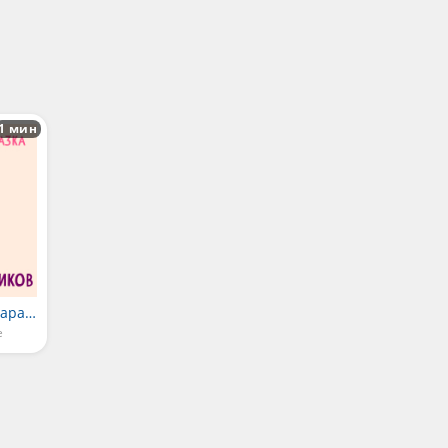
1 мин
Сказка про семью карандашиков
е