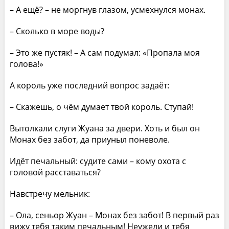
– А ещё? – не моргнув глазом, усмехнулся монах.
– Сколько в море воды?
– Это же пустяк! – А сам подумал: «Пропала моя
голова!»
А король уже последний вопрос задаёт:
– Скажешь, о чём думает твой король. Ступай!
Вытолкали слуги Жуана за двери. Хоть и был он
Монах без забот, да приуныл поневоле.
Идёт печальный: судите сами – кому охота с
головой расставаться?
Навстречу мельник:
– Ола, сеньор Жуан – Монах без забот! В первый раз
вижу тебя таким печальным! Неужели и тебя