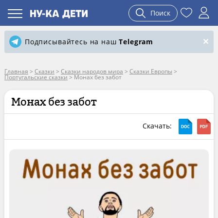
Поиск
Подписывайтесь на наш
Telegram
Главная
>
Сказки
>
Сказки народов мира
>
Сказки Европы
>
Португальские сказки
>
Монах без забот
Монах без забот
Скачать: