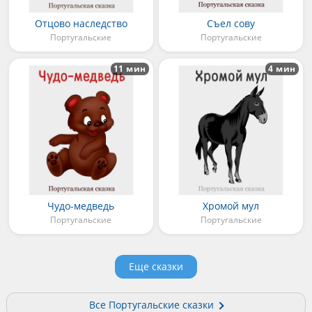
Отцово наследство
Съел сову
Португальские
Португальские
11 мин
4 мин
Чудо-медведь
Хромой мул
Португальские
Португальские
Еще сказки
Все Португальские сказки