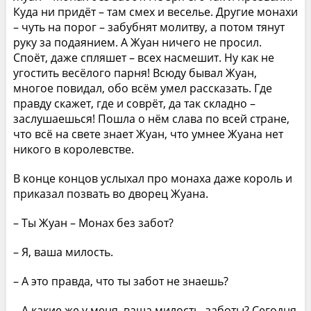
Куда ни придёт – там смех и веселье. Другие монахи
– чуть на порог – забубнят молитву, а потом тянут
руку за подаянием. А Жуан ничего не просил.
Споёт, даже спляшет – всех насмешит. Ну как не
угостить весёлого парня! Всюду бывал Жуан,
многое повидал, обо всём умел рассказать. Где
правду скажет, где и соврёт, да так складно –
заслушаешься! Пошла о нём слава по всей стране,
что всё на свете знает Жуан, что умнее Жуана нет
никого в королевстве.
В конце концов услыхал про монаха даже король и
приказал позвать во дворец Жуана.
– Ты Жуан – Монах без забот?
– Я, ваша милость.
– А это правда, что ты забот не знаешь?
– А какие же у меня, ваша милость, заботы? Сегодня