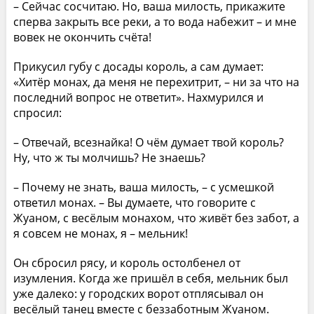
– Сейчас сосчитаю. Но, ваша милость, прикажите
сперва закрыть все реки, а то вода набежит – и мне
вовек не окончить счёта!
Прикусил губу с досады король, а сам думает:
«Хитёр монах, да меня не перехитрит, – ни за что на
последний вопрос не ответит». Нахмурился и
спросил:
– Отвечай, всезнайка! О чём думает твой король?
Ну, что ж ты молчишь? Не знаешь?
– Почему не знать, ваша милость, – с усмешкой
ответил монах. – Вы думаете, что говорите с
Жуаном, с весёлым монахом, что живёт без забот, а
я совсем не монах, я – мельник!
Он сбросил рясу, и король остолбенел от
изумления. Когда же пришёл в себя, мельник был
уже далеко: у городских ворот отплясывал он
весёлый танец вместе с беззаботным Жуаном.