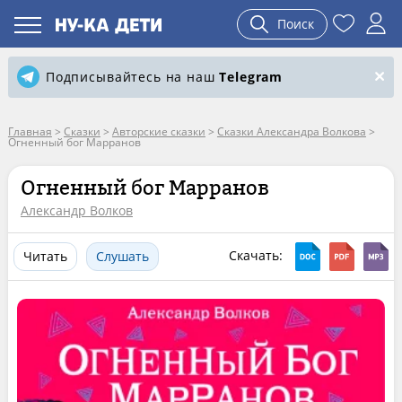
Поиск
Подписывайтесь на наш
Telegram
Главная
>
Сказки
>
Авторские сказки
>
Сказки Александра Волкова
>
Огненный бог Марранов
Огненный бог Марранов
Александр Волков
Скачать:
Читать
Слушать