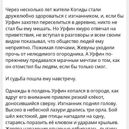
Через несколько лет жители Когиды стали
дружелюбно здороваться с изгнанником, и, если бы
Урфин захотел переселиться в деревню, никто не
стал бы ему мешать. Но Урфин хмуро отвечал на
приветствия, не вступал в разговоры и всем своим
видом показывал, что общество людей ему
неприятно. Пожимая плечами, Жевуны уходили
прочь от нелюдимого огородника. А Урфин по-
прежнему предавался мрачным мечтам о том, как
он отомстил бы людям, если бы только смог.
И судьба пошла ему навстречу.
Однажды в полдень Урфин копался в огороде, как
вдруг его внимание привлек резкий клёкот,
доносившийся сверху. Изгнанник поднял голову.
Высоко в небесной лазури дрались три орла. Бой
шёл жестокий, две птицы нападали на одну,
стараясь поразить её клювом и ударами крыльев.
Жертва нападения отчаянно отбивалась, пытаясь