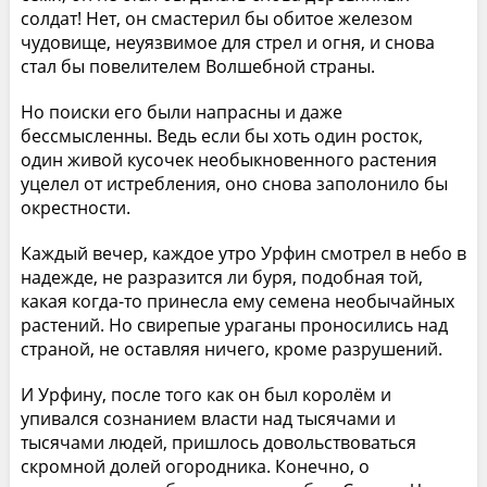
солдат! Нет, он смастерил бы обитое железом
чудовище, неуязвимое для стрел и огня, и снова
стал бы повелителем Волшебной страны.
Но поиски его были напрасны и даже
бессмысленны. Ведь если бы хоть один росток,
один живой кусочек необыкновенного растения
уцелел от истребления, оно снова заполонило бы
окрестности.
Каждый вечер, каждое утро Урфин смотрел в небо в
надежде, не разразится ли буря, подобная той,
какая когда-то принесла ему семена необычайных
растений. Но свирепые ураганы проносились над
страной, не оставляя ничего, кроме разрушений.
И Урфину, после того как он был королём и
упивался сознанием власти над тысячами и
тысячами людей, пришлось довольствоваться
скромной долей огородника. Конечно, о