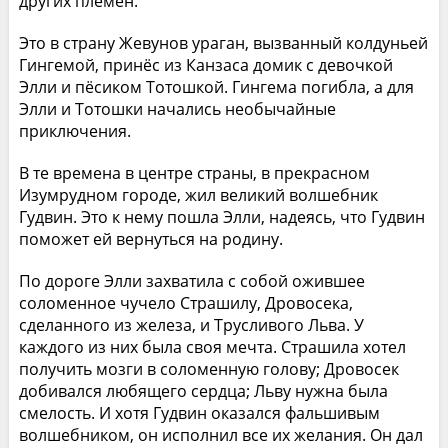
других племён.
Это в страну Жевунов ураган, вызванный колдуньей
Гингемой, принёс из Канзаса домик с девочкой
Элли и пёсиком Тотошкой. Гингема погибла, а для
Элли и Тотошки начались необычайные
приключения.
В те времена в центре страны, в прекрасном
Изумрудном городе, жил великий волшебник
Гудвин. Это к нему пошла Элли, надеясь, что Гудвин
поможет ей вернуться на родину.
По дороге Элли захватила с собой ожившее
соломенное чучело Страшилу, Дровосека,
сделанного из железа, и Трусливого Льва. У
каждого из них была своя мечта. Страшила хотел
получить мозги в соломенную голову; Дровосек
добивался любящего сердца; Льву нужна была
смелость. И хотя Гудвин оказался фальшивым
волшебником, он исполнил все их желания. Он дал