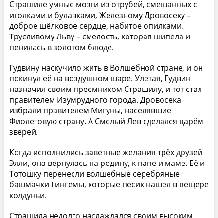
Страшиле умные мозги из отрубей, смешанных с
иголками и булавками, Железному Дровосеку –
доброе шёлковое сердце, набитое опилками,
Трусливому Льву – смелость, которая шипела и
пенилась в золотом блюде.
Гудвину наскучило жить в Волшебной стране, и он
покинул её на воздушном шаре. Улетая, Гудвин
назначил своим преемником Страшилу, и тот стал
правителем Изумрудного города. Дровосека
избрали правителем Мигуны, населявшие
Фиолетовую страну. А Смелый Лев сделался царём
зверей.
Когда исполнились заветные желания трёх друзей
Элли, она вернулась на родину, к папе и маме. Её и
Тотошку перенесли волшебные серебряные
башмачки Гингемы, которые пёсик нашёл в пещере
колдуньи.
Страшила недолго наслаждался своим высоким