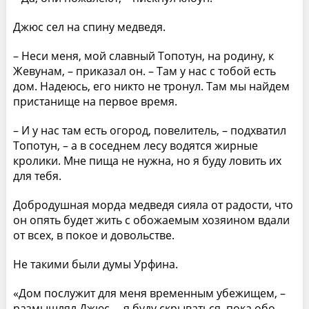
Джюс сел на спину медведя.
– Неси меня, мой славный Топотун, на родину, к
Жевунам, – приказал он. – Там у нас с тобой есть
дом. Надеюсь, его никто не тронул. Там мы найдем
пристанище на первое время.
– И у нас там есть огород, повелитель, – подхватил
Топотун, – а в соседнем лесу водятся жирные
кролики. Мне пища не нужна, но я буду ловить их
для тебя.
Добродушная морда медведя сияла от радости, что
он опять будет жить с обожаемым хозяином вдали
от всех, в покое и довольстве.
Не такими были думы Урфина.
«Дом послужит для меня временным убежищем, –
размышлял Джюс, – я буду скрываться, пока обо