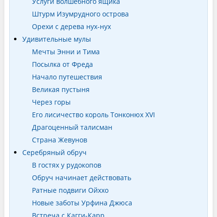
Услуги волшебного ящика
Штурм Изумрудного острова
Орехи с дерева нух-нух
Удивительные мулы
Мечты Энни и Тима
Посылка от Фреда
Начало путешествия
Великая пустыня
Через горы
Его лисичество король Тонконюх XVI
Драгоценный талисман
Страна Жевунов
Серебряный обруч
В гостях у рудокопов
Обруч начинает действовать
Ратные подвиги Ойххо
Новые заботы Урфина Джюса
Встреча с Кагги-Карр