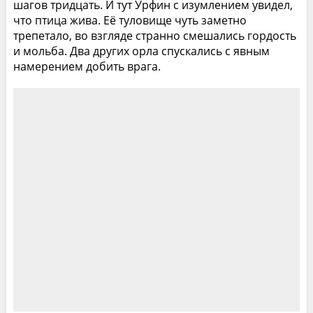
шагов тридцать. И тут Урфин с изумлением увидел,
что птица жива. Её туловище чуть заметно
трепетало, во взгляде странно смешались гордость
и мольба. Два других орла спускались с явным
намерением добить врага.