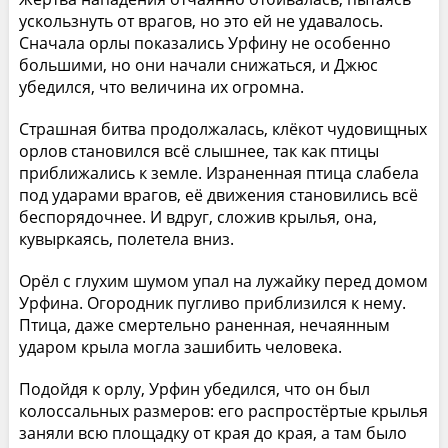
ускользнуть от врагов, но это ей не удавалось.
Сначала орлы показались Урфину не особенно
большими, но они начали снижаться, и Джюс
убедился, что величина их огромна.
Страшная битва продолжалась, клёкот чудовищных
орлов становился всё слышнее, так как птицы
приближались к земле. Израненная птица слабела
под ударами врагов, её движения становились всё
беспорядочнее. И вдруг, сложив крылья, она,
кувыркаясь, полетела вниз.
Орёл с глухим шумом упал на лужайку перед домом
Урфина. Огородник пугливо приблизился к нему.
Птица, даже смертельно раненная, нечаянным
ударом крыла могла зашибить человека.
Подойдя к орлу, Урфин убедился, что он был
колоссальных размеров: его распростёртые крылья
заняли всю площадку от края до края, а там было