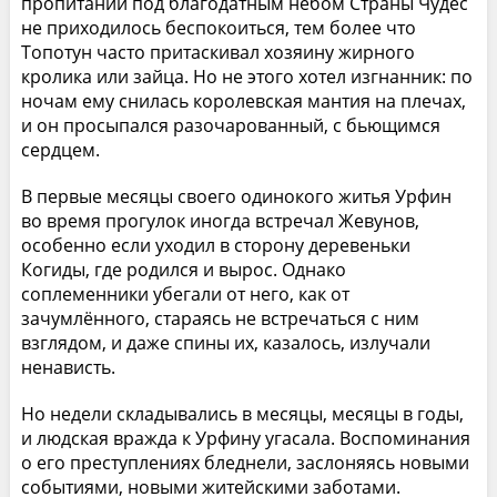
пропитании под благодатным небом Страны Чудес
не приходилось беспокоиться, тем более что
Топотун часто притаскивал хозяину жирного
кролика или зайца. Но не этого хотел изгнанник: по
ночам ему снилась королевская мантия на плечах,
и он просыпался разочарованный, с бьющимся
сердцем.
В первые месяцы своего одинокого житья Урфин
во время прогулок иногда встречал Жевунов,
особенно если уходил в сторону деревеньки
Когиды, где родился и вырос. Однако
соплеменники убегали от него, как от
зачумлённого, стараясь не встречаться с ним
взглядом, и даже спины их, казалось, излучали
ненависть.
Но недели складывались в месяцы, месяцы в годы,
и людская вражда к Урфину угасала. Воспоминания
о его преступлениях бледнели, заслоняясь новыми
событиями, новыми житейскими заботами.