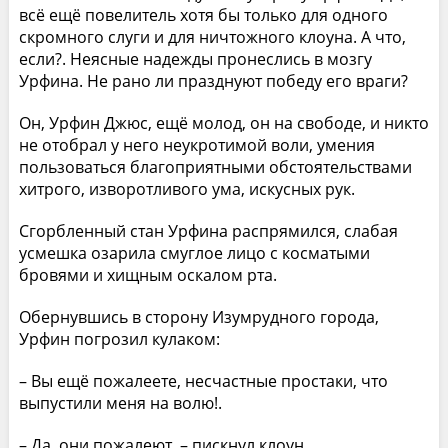
всё ещё повелитель хотя бы только для одного
скромного слуги и для ничтожного клоуна. А что,
если?. Неясные надежды пронеслись в мозгу
Урфина. Не рано ли празднуют победу его враги?
Он, Урфин Джюс, ещё молод, он на свободе, и никто
не отобрал у него неукротимой воли, умения
пользоваться благоприятными обстоятельствами
хитрого, изворотливого ума, искусных рук.
Сгорбленный стан Урфина распрямился, слабая
усмешка озарила смуглое лицо с косматыми
бровями и хищным оскалом рта.
Обернувшись в сторону Изумрудного города,
Урфин погрозил кулаком:
– Вы ещё пожалеете, несчастные простаки, что
выпустили меня на волю!.
– Да, они пожалеют, – пискнул клоун.