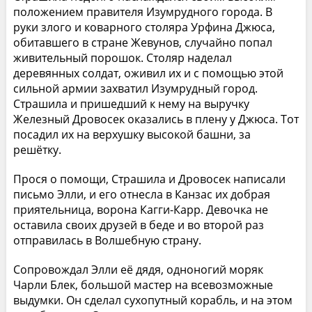
положением правителя Изумрудного города. В
руки злого и коварного столяра Урфина Джюса,
обитавшего в стране Жевунов, случайно попал
живительный порошок. Столяр наделал
деревянных солдат, оживил их и с помощью этой
сильной армии захватил Изумрудный город.
Страшила и пришедший к нему на выручку
Железный Дровосек оказались в плену у Джюса. Тот
посадил их на верхушку высокой башни, за
решётку.
Прося о помощи, Страшила и Дровосек написали
письмо Элли, и его отнесла в Канзас их добрая
приятельница, ворона Кагги-Карр. Девочка не
оставила своих друзей в беде и во второй раз
отправилась в Волшебную страну.
Сопровождал Элли её дядя, одноногий моряк
Чарли Блек, большой мастер на всевозможные
выдумки. Он сделал сухопутный корабль, и на этом