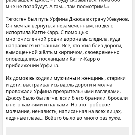
мне не позабудут. А там… там посмотрим!..»
Тягостен был путь Урфина Джюса в страну Жевунов.
Он мечтал вернуться незамеченным, но дело
испортила Кагги-Карр. С помощью
многочисленной родни ворона выследила, куда
направился изгнанник. Все, кто жил близ дороги,
вымощенной жёлтым кирпичом, своевременно
оповещались посланцами Кагги-Карр о
приближении Урфина.
Из домов выходили мужчины и женщины, старики
и дети, выстраивались вдоль дороги и молча
провожали Урфина презрительными взглядами.
Джюсу было бы легче, если б его бранили, бросали
в него камнями и палками. Но это гробовое
молчание, ненависть, написанная на всех лицах,
ледяные глаза… Всё это было во много раз хуже.