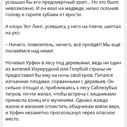
услышал бы его предсмертный хрип… Но это было
невозможно. И он ехал на медведе, низко склонив
голову и скрипя зубами от ярости.
А клоун Эот Линг, усевшись у него на плече, шептал
на ухо:
– Ничего, повелитель, ничего, всё пройдёт! Мы ещё
посмеёмся над ними!
Ночевал Урфин в лесу под деревьями, ведь ни один
из жителей Изумрудной или Голубой страны не
предоставил бы ему на ночь свой кров. Питался
изгнанник плодами, сорванными с деревьев. Он
сильно отощал и, приближаясь к лесу Саблезубых
тигров, почти желал, чтобы встреча с хищниками
принесла конец его мучениям. Однако жажда
жизни и желание отомстить обидчикам взяли верх,
и Урфин незаметно проскользнул через опасное
место.