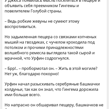
У Джюса появилась мысль поселиться в пещере и
объявить себя преемником Гингемы и
повелителем Голубой страны.
– Ведь робкие жевуны не сумеют этому
воспротивиться.
Но задымленная пещера со связками копченых
мышей на гвоздиках, с чучелом крокодила под
потолком и прочими принадлежностями
волшебного ремесла выглядела такой сырой и
мрачной, что Урфин содрогнулся.
– Брр!.. – пробормотал он. – Жить в этой могиле?
Нет уж, благодарю покорно!
Урфин начал разыскивать серебряные башмачки
колдуньи, так как он знал, что Гингема дорожила
ими больше всего.
Но напрасно он обшаривал пещеру, башмачков не