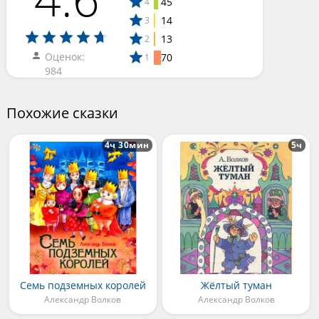
45
4
14
3
13
2
Оценок:
70
1
984
Похожие сказки
4ч 30мин
5ч
Семь подземных королей
Жёлтый туман
Александр Волков
Александр Волков