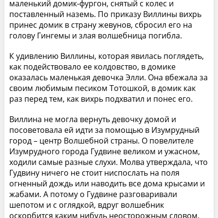
маленький домик-фургон, снятый с колес и
поставленный наземь. По приказу Виллины вихрь
принес домик в страну жевунов, сбросил его на
голову Гингемы и злая волшебница погибла.
К удивлению Виллины, которая явилась поглядеть,
как подействовало ее колдовство, в домике
оказалась маленькая девочка Элли. Она вбежала за
своим любимым песиком Тотошкой, в домик как
раз перед тем, как вихрь подхватил и понес его.
Виллина не могла вернуть девочку домой и
посоветовала ей идти за помощью в Изумрудный
город – центр Волшебной страны. О повелителе
Изумрудного города Гудвине великом и ужасном,
ходили самые разные слухи. Молва утверждала, что
Гудвину ничего не стоит ниспослать на поля
огненный дождь или наводить все дома крысами и
жабами. А потому о Гудвине разговаривали
шепотом и с оглядкой, вдруг волшебник
оскорбится каким нибудь неосторожным словом.