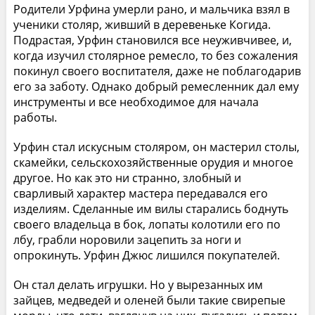
Родители Урфина умерли рано, и мальчика взял в
ученики столяр, живший в деревеньке Когида.
Подрастая, Урфин становился все неуживчивее, и,
когда изучил столярное ремесло, то без сожаления
покинул своего воспитателя, даже не поблагодарив
его за заботу. Однако добрый ремесленник дал ему
инструменты и все необходимое для начала
работы.
Урфин стал искусным столяром, он мастерил столы,
скамейки, сельскохозяйственные орудия и многое
другое. Но как это ни странно, злобный и
сварливый характер мастера передавался его
изделиям. Сделанные им вилы старались боднуть
своего владельца в бок, лопаты колотили его по
лбу, грабли норовили зацепить за ноги и
опрокинуть. Урфин Джюс лишился покупателей.
Он стал делать игрушки. Но у вырезанных им
зайцев, медведей и оленей были такие свирепые