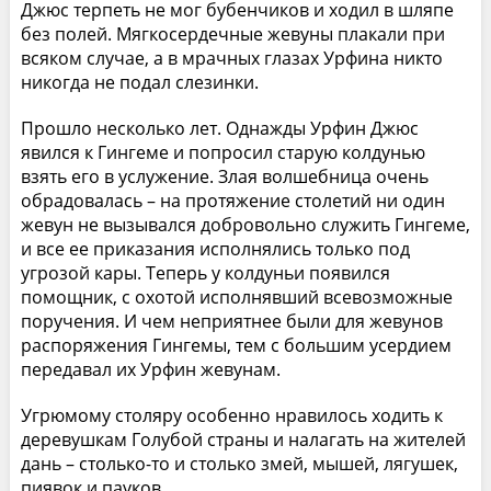
Джюс терпеть не мог бубенчиков и ходил в шляпе
без полей. Мягкосердечные жевуны плакали при
всяком случае, а в мрачных глазах Урфина никто
никогда не подал слезинки.
Прошло несколько лет. Однажды Урфин Джюс
явился к Гингеме и попросил старую колдунью
взять его в услужение. Злая волшебница очень
обрадовалась – на протяжение столетий ни один
жевун не вызывался добровольно служить Гингеме,
и все ее приказания исполнялись только под
угрозой кары. Теперь у колдуньи появился
помощник, с охотой исполнявший всевозможные
поручения. И чем неприятнее были для жевунов
распоряжения Гингемы, тем с большим усердием
передавал их Урфин жевунам.
Угрюмому столяру особенно нравилось ходить к
деревушкам Голубой страны и налагать на жителей
дань – столько-то и столько змей, мышей, лягушек,
пиявок и пауков.