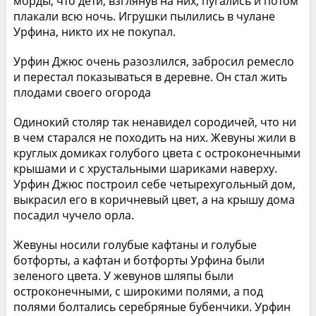
морды, что дети, взглянув на них, пугались и потом
плакали всю ночь. Игрушки пылились в чулане
Урфина, никто их не покупал.
Урфин Джюс очень разозлился, забросил ремесло
и перестал показываться в деревне. Он стал жить
плодами своего огорода
Одинокий столяр так ненавидел сородичей, что ни
в чем старался не походить на них. Жевуны жили в
круглых домиках голубого цвета с остроконечными
крышами и с хрустальными шариками наверху.
Урфин Джюс построил себе четырехугольный дом,
выкрасил его в коричневый цвет, а на крышу дома
посадил чучело орла.
Жевуны носили голубые кафтаны и голубые
ботфорты, а кафтан и ботфорты Урфина были
зеленого цвета. У жевунов шляпы были
остроконечными, с широкими полями, а под
полями болтались серебряные бубенчики. Урфин