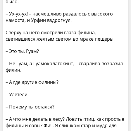
было.
– Ух-ух-ух! – насмешливо раздалось с высокого
намоста, и Урфин вздрогнул.
Сверху на него смотрели глаза филина,
светившиеся желтым светом во мраке пещеры.
– Это ты, Гуам?
– Не Гуам, а Гуамоколатокинт, – сварливо возразил
филин.
– А где другие филины?
– Улетели.
– Почему ты остался?
– А что мне делать в лесу? Ловить птиц, как простые
филины и совы? Фи!.. Я слишком стар и мудр для