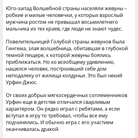
Юго-запад Волшебной страны населяли жевуны –
робкие и милые человечки, у которых взрослый
мужчина ростом не превышал восьмилетнего
мальчика из тех краев, где люди не знают чудес.
Повелительницей Голубой страны жевунов была
Гингема, злая волшебница, обитавшая в глубокой
темной пещере, к которой жевуны боялись
приближаться. Но ко всеобщему удивлению,
нашелся человек, построивший себе дом
неподалеку от жилища колдуньи. Это был некий
Урфин Джюс.
От своих добрых мягкосердечных соплеменников
Урфин еще в детстве отличался сварливым
характером. Он редко играл с ребятами, а если
вступал в игру то требовал, чтобы все ему
подчинялись. И обычно игра с его участием
оканчивалась дракой.