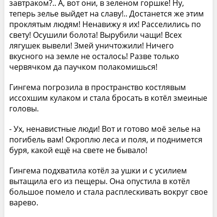
завтраком?.. А, вот они, в зеленом горшке! Ну,
теперь зелье выйдет на славу!.. Достанется же этим
проклятым людям! Ненавижу я их! Расселились по
свету! Осушили болота! Вырубили чащи! Всех
лягушек вывели! Змей уничтожили! Ничего
вкусного на земле не осталось! Разве только
червячком да паучком полакомишься!
Гингема погрозила в пространство костлявым
иссохшим кулаком и стала бросать в котёл змеиные
головы.
- Ух, ненавистные люди! Вот и готово моё зелье на
погибель вам! Окроплю леса и поля, и поднимется
буря, какой ещё на свете не бывало!
Гингема подхватила котёл за ушки и с усилием
вытащила его из пещеры. Она опустила в котёл
большое помело и стала расплескивать вокруг свое
варево.