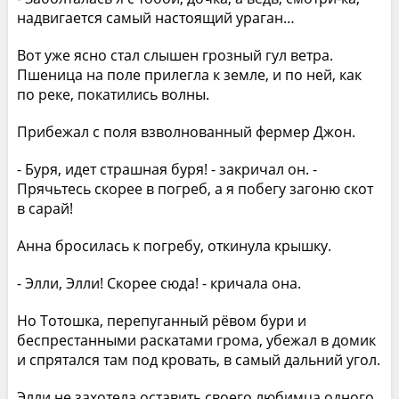
надвигается самый настоящий ураган…
Вот уже ясно стал слышен грозный гул ветра.
Пшеница на поле прилегла к земле, и по ней, как
по реке, покатились волны.
Прибежал с поля взволнованный фермер Джон.
- Буря, идет страшная буря! - закричал он. -
Прячьтесь скорее в погреб, а я побегу загоню скот
в сарай!
Анна бросилась к погребу, откинула крышку.
- Элли, Элли! Скорее сюда! - кричала она.
Но Тотошка, перепуганный рёвом бури и
беспрестанными раскатами грома, убежал в домик
и спрятался там под кровать, в самый дальний угол.
Элли не захотела оставить своего любимца одного