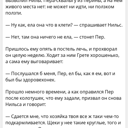
Вызволил Нильс Пера-сквалыгу из перины, а на нем
живого места нет: не может ни идти, ни ползком
ползти.
— Ну как, ела она что в клети? — спрашивает Нильс.
— Нет, там она ничего не ела, — стонет Пер.
Пришлось ему опять в постель лечь, и прохворал
он целую неделю. Ходит за ним Грете хорошенько,
а сама ему выговаривает:
— Послушался б меня, Пер, ел бы, как я ем, вот и
был бы здоровехонек.
Прошло немного времени, а как оправился Пер
после колотушек, что ему задали, призвал он снова
Нильса и говорит:
— Сдается мне, что хозяйка твоя все ж таки чем-то
подкармливается. Щеки у нее такие круглые, того и