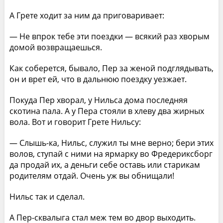
А Грете ходит за ним да приговаривает:
— Не впрок тебе эти поездки — всякий раз хворым
домой возвращаешься.
Как соберется, бывало, Пер за женой подглядывать,
он и врет ей, что в дальнюю поездку уезжает.
Покуда Пер хворал, у Нильса дома последняя
скотина пала. А у Пера стояли в хлеву два жирных
вола. Вот и говорит Грете Нильсу:
— Слышь-ка, Нильс, служил ты мне верно; бери этих
волов, ступай с ними на ярмарку во Фредериксборг
да продай их, а деньги себе оставь или старикам
родителям отдай. Очень уж вы обнищали!
Нильс так и сделал.
А Пер-сквалыга стал меж тем во двор выходить.