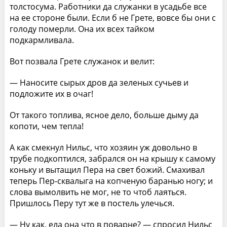
толстосума. Работники да служанки в усадьбе все
на ее стороне были. Если б не Грете, вовсе бы они с
голоду померли. Она их всех тайком
подкармливала.
Вот позвала Грете служанок и велит:
— Наносите сырых дров да зеленых сучьев и
подложите их в очаг!
От такого топлива, ясное дело, больше дыму да
копоти, чем тепла!
А как смекнул Нильс, что хозяин уж довольно в
трубе подкоптился, забрался он на крышу к самому
коньку и вытащил Пера на свет божий. Смахивал
теперь Пер-сквалыга на копченую баранью ногу; и
слова вымолвить не мог, не то чтоб лаяться.
Пришлось Перу тут же в постель улечься.
— Ну как, ела она что в поварне? — спросил Нильс