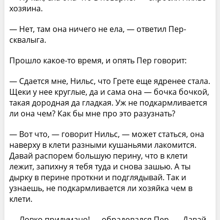
хозяина.
— Нет, там она ничего не ела, — ответил Пер-
сквалыга.
Прошло какое-то время, и опять Пер говорит:
— Сдается мне, Нильс, что Грете еще ядренее стала.
Щеки у нее круглые, да и сама она — бочка бочкой,
такая дородная да гладкая. Уж не подкармливается
ли она чем? Как бы мне про это разузнать?
— Вот что, — говорит Нильс, — может статься, она
наверху в клети разными кушаньями лакомится.
Давай распорем большую перину, что в клети
лежит, запихну я тебя туда и снова зашью. А ты
дырку в перине проткни и подглядывай. Так и
узнаешь, не подкармливается ли хозяйка чем в
клети.
— Ловко придумано! — обрадовался Пер. — Давай