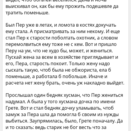
выискивал он, как бы ему прожить подешевле да
тратить поменьше.
Был Пер уже в летах, и ломота в костях докучать
ему стала. А присматривать за ним некому. И еще
стал Пер к старости поболтать охотник, а словом
перемолвиться ему тоже не с кем. Вот и пришло
Перу на ум, что не худо бы, может, и жениться.
Пускай жена за всем в хозяйстве приглядывает и
его, Пера, старость покоит. Только жену надо
сыскать такую, чтоб была не обжориста, ела б
поменьше, а работала б побольше. Иначе и
расчета нет жену брать, очень уж накладно выйдет.
Прослышал один бедняк хусман, что Пер жениться
надумал. А была у того хусмана дочка по имени
Грете. Вот и стал бедняк дочку уламывать, чтоб
замуж за Пера шла да помогла б своим из нужды
выбиться. Заупрямилась, было, Грете поначалу. Да
и то сказать: ведь старик не бог весть что за