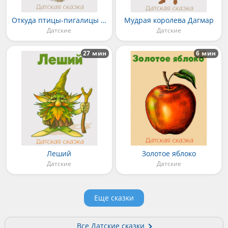
Откуда птицы-пигалицы пошли
Мудрая королева Дагмар
Датские
Датские
27 мин
6 мин
Леший
Золотое яблоко
Датские
Датские
Еще сказки
Все Датские сказки