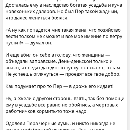
Досталась ему в наследство богатая усадьба и куча
новехоньких далеров. Но был Пер такой жадный,
что далее жениться боялся.
«А ну как попадется мне такая жена, что хозяйство
вести толком не сможет и все мое имение по ветру
пустит!» — думал он.
И еще вбил он себе в голову, что женщины —
объедалы заправские. День-деньской только и
знают, что едят да едят: то тут кусок схватят, то там.
Не успеешь оглянуться — проедят все твое добро.
Как подумает про то Пер — в дрожь его кидает!
Ну, а ежели с другой стороны взять, так без помощи
ему в усадьбе все равно не обойтись, а чертовых
работничков кормить-то тоже надо!
Одолели Пера черные думы, и никто никогда не
видел, чтоб богатей веселился. День и ночь