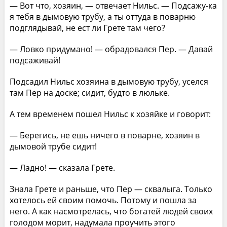
— Вот что, хозяин, — отвечает Нильс. — Подсажу-ка
я тебя в дымовую трубу, а ты оттуда в поварню
подглядывай, не ест ли Грете там чего?
— Ловко придумано! — обрадовался Пер. — Давай
подсаживай!
Подсадил Нильс хозяина в дымовую трубу, уселся
там Пер на доске; сидит, будто в люльке.
А тем временем пошел Нильс к хозяйке и говорит:
— Берегись, не ешь ничего в поварне, хозяин в
дымовой трубе сидит!
— Ладно! — сказала Грете.
Знала Грете и раньше, что Пер — сквалыга. Только
хотелось ей своим помочь. Потому и пошла за
него. А как насмотрелась, что богатей людей своих
голодом морит, надумала проучить этого