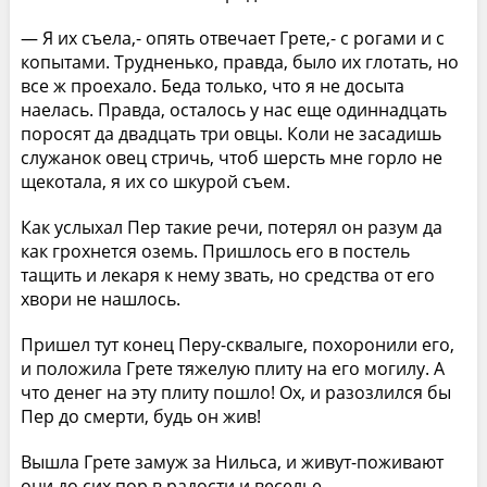
— Я их съела,- опять отвечает Грете,- с рогами и с
копытами. Трудненько, правда, было их глотать, но
все ж проехало. Беда только, что я не досыта
наелась. Правда, осталось у нас еще одиннадцать
поросят да двадцать три овцы. Коли не засадишь
служанок овец стричь, чтоб шерсть мне горло не
щекотала, я их со шкурой съем.
Как услыхал Пер такие речи, потерял он разум да
как грохнется оземь. Пришлось его в постель
тащить и лекаря к нему звать, но средства от его
хвори не нашлось.
Пришел тут конец Перу-сквалыге, похоронили его,
и положила Грете тяжелую плиту на его могилу. А
что денег на эту плиту пошло! Ох, и разозлился бы
Пер до смерти, будь он жив!
Вышла Грете замуж за Нильса, и живут-поживают
они до сих пор в радости и веселье.