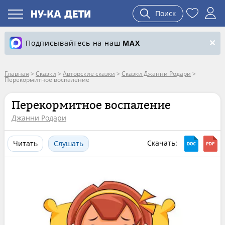
Поиск
Подписывайтесь на наш
MAX
Главная
>
Сказки
>
Авторские сказки
>
Сказки Джанни Родари
>
Перекормитное воспаление
Перекормитное воспаление
Джанни Родари
Скачать:
Читать
Слушать