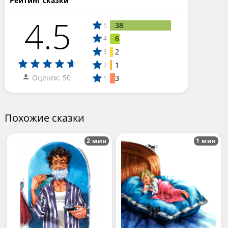
Рейтинг сказки
4.5
38
5
6
4
2
3
1
2
Оценок: 50
3
1
Похожие сказки
2 мин
1 мин