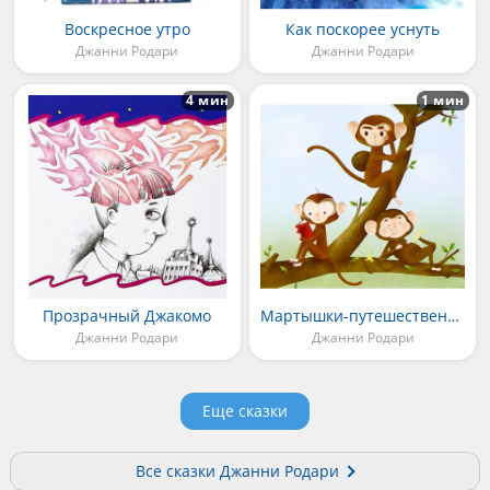
Воскресное утро
Как поскорее уснуть
Джанни Родари
Джанни Родари
4 мин
1 мин
Прозрачный Джакомо
Мартышки-путешественницы
Джанни Родари
Джанни Родари
Еще сказки
Все сказки Джанни Родари