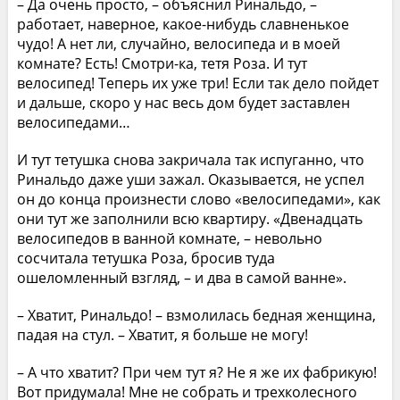
– Да очень просто, – объяснил Ринальдо, –
работает, наверное, какое-нибудь славненькое
чудо! А нет ли, случайно, велосипеда и в моей
комнате? Есть! Смотри-ка, тетя Роза. И тут
велосипед! Теперь их уже три! Если так дело пойдет
и дальше, скоро у нас весь дом будет заставлен
велосипедами…
И тут тетушка снова закричала так испуганно, что
Ринальдо даже уши зажал. Оказывается, не успел
он до конца произнести слово «велосипедами», как
они тут же заполнили всю квартиру. «Двенадцать
велосипедов в ванной комнате, – невольно
сосчитала тетушка Роза, бросив туда
ошеломленный взгляд, – и два в самой ванне».
– Хватит, Ринальдо! – взмолилась бедная женщина,
падая на стул. – Хватит, я больше не могу!
– А что хватит? При чем тут я? Не я же их фабрикую!
Вот придумала! Мне не собрать и трехколесного