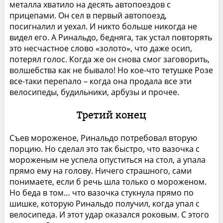
металла хватило на десять автопоездов с
прицепами. Он сел в первый автопоезд,
посигналил и уехал. И никто больше никогда не
видел его. А Ринальдо, бедняга, так устал повторять
это несчастное слово «золото», что даже осип,
потерял голос. Когда же он снова смог заговорить,
волшебства как не бывало! Но кое-что тетушке Розе
все-таки перепало – когда она продала все эти
велосипеды, будильники, арбузы и прочее.
Третий конец
Съев мороженое, Ринальдо потребовал вторую
порцию. Но сделал это так быстро, что вазочка с
мороженым не успела опуститься на стол, а упала
прямо ему на голову. Ничего страшного, сами
понимаете, если б речь шла только о мороженом.
Но беда в том… что вазочка стукнула прямо по
шишке, которую Ринальдо получил, когда упал с
велосипеда. И этот удар оказался роковым. С этого