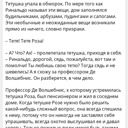
Тетушка упала в обморок. По мере того как
Ринальдо называл эти вещи, дом заполнялся
будильниками, арбузами, пудингами и сапогами.
Эти необычные и неожиданные вещи возникали
прямо из ничего, словно призраки.
– Тетя! Тетя Роза!
– А? Что? Ах! – пролепетала тетушка, приходя в себя.
– Ринальдо, дорогой, сядь, пожалуйста, вот там и
помолчи! Ты любишь свою тетю? Тогда сядь и не
шевелись! А я схожу за профессором Де
Волшебнис. Он разберется, в чем дело.
Профессор Де Волшебнис, к которому устремилась
тетушка Роза, был пенсионером и жил в соседнем
доме. Когда тетушке Розе нужно было решить
какой-нибудь сложный вопрос, она всегда спешила
к нему, потому что он никогда не заставлял себя
упрашивать, всегда охотно выслушивал ее и давал
советы. Только пожилые люди умеют быть такими