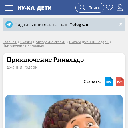
Поиск
Подписывайтесь на наш
Telegram
Главная
>
Сказки
>
Авторские сказки
>
Сказки Джанни Родари
>
Приключение Ринальдо
Приключение Ринальдо
Джанни Родари
Скачать: