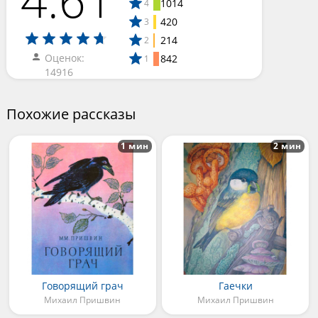
1014
4
420
3
214
2
Оценок:
842
1
14916
Похожие рассказы
1 мин
2 мин
Говорящий грач
Гаечки
Михаил Пришвин
Михаил Пришвин