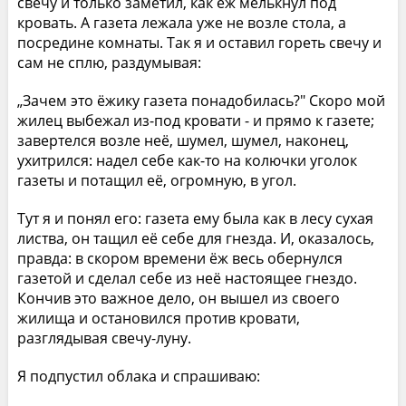
свечу и только заметил, как ёж мелькнул под
кровать. А газета лежала уже не возле стола, а
посредине комнаты. Так я и оставил гореть свечу и
сам не сплю, раздумывая:
„Зачем это ёжику газета понадобилась?" Скоро мой
жилец выбежал из-под кровати - и прямо к газете;
завертелся возле неё, шумел, шумел, наконец,
ухитрился: надел себе как-то на колючки уголок
газеты и потащил её, огромную, в угол.
Тут я и понял его: газета ему была как в лесу сухая
листва, он тащил её себе для гнезда. И, оказалось,
правда: в скором времени ёж весь обернулся
газетой и сделал себе из неё настоящее гнездо.
Кончив это важное дело, он вышел из своего
жилища и остановился против кровати,
разглядывая свечу-луну.
Я подпустил облака и спрашиваю: