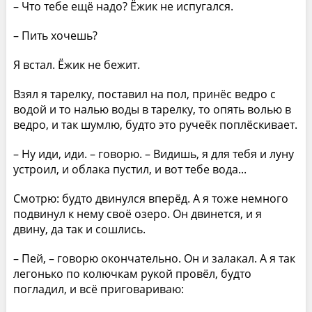
– Что тебе ещё надо? Ёжик не испугался.
– Пить хочешь?
Я встал. Ёжик не бежит.
Взял я тарелку, поставил на пол, принёс ведро с
водой и то налью воды в тарелку, то опять волью в
ведро, и так шумлю, будто это ручеёк поплёскивает.
– Ну иди, иди. – говорю. – Видишь, я для тебя и луну
устроил, и облака пустил, и вот тебе вода...
Смотрю: будто двинулся вперёд. А я тоже немного
подвинул к нему своё озеро. Он двинется, и я
двину, да так и сошлись.
– Пей, – говорю окончательно. Он и залакал. А я так
легонько по колючкам рукой провёл, будто
погладил, и всё приговариваю: