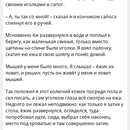
своими иголками в сапог.
– А, ты так со мной! – сказал я и кончиком сапога
спихнул его в ручей.
Мгновенно ёж развернулся в воде и поплыл к
берегу, как маленькая свинья, только вместо
щетины на спине были иголки. Я взял палочку,
скатил ею ежа в свою шляпу и понёс домой.
Мышей у меня было много. Я слышал – ёжик их
ловит, и решил: пусть он живёт у меня и ловит
мышей.
Так положил я этот колючий комок посреди пола и
сел писать, а сам уголком глаза всё смотрю на ежа.
Недолго он лежал неподвижно: как только я затих у
стола, ёжик развернулся, огляделся, туда
попробовал идти, сюда, выбрал себе наконец
место под кроватью и там совершенно затих.