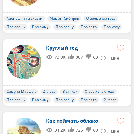
Аленушкины сказки
Мамин-Сибиряк
О временах года
Про осень
Про зиму
Про весну
Про лето
Про муху
Круглый год
73.9K
807
63
2 мин.
Самуил Маршак
2 класс
В стихах
О временах года
Про осень
Про зиму
Про весну
Про лето
2 класс
Как поймать облако
34.2K
725
60
3 мин.