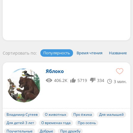
Сортировать по:
Популярность
Время чтения
Название
Яблоко
406.2K
5719
334
3 мин.
Владимир Сутеев
О животных
Про ёжика
Для малышей
Для детей 3 лет
О временах года
Про осень
Поучительные
Добрые
Про дружбу