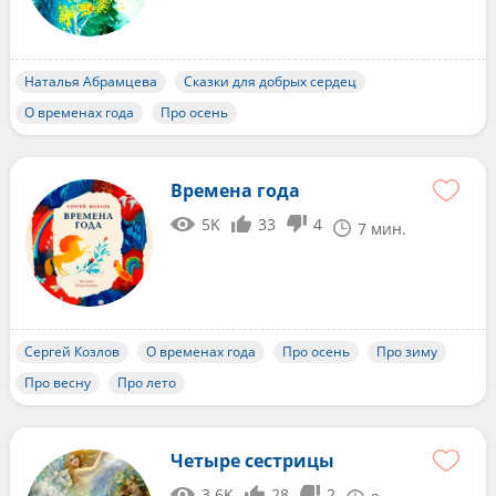
Наталья Абрамцева
Сказки для добрых сердец
О временах года
Про осень
Времена года
5K
33
4
7 мин.
Сергей Козлов
О временах года
Про осень
Про зиму
Про весну
Про лето
Четыре сестрицы
3.6K
28
2