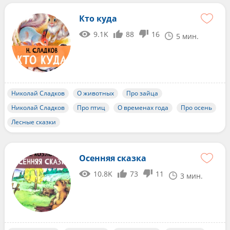
Кто куда
9.1K
88
16
5 мин.
Николай Сладков
О животных
Про зайца
Николай Сладков
Про птиц
О временах года
Про осень
Лесные сказки
Осенняя сказка
10.8K
73
11
3 мин.