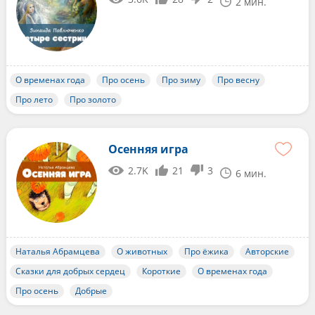
2 мин.
О временах года
Про осень
Про зиму
Про весну
Про лето
Про золото
Осенняя игра
2.7K
21
3
6 мин.
Наталья Абрамцева
О животных
Про ёжика
Авторские
Сказки для добрых сердец
Короткие
О временах года
Про осень
Добрые