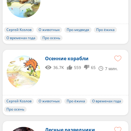
Сергей Козлов
О животных
Про медведя
Про ёжика
О временах года
Про осень
Осенние корабли
36.7K
559
65
7 мин.
Сергей Козлов
О животных
Про ёжика
О временах года
Про осень
Лесные разведчики