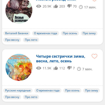
20.9K
203
70
17 мин.
Виталий Бианки
О временах года
Про осень
Про зиму
Про весну
Про лето
Четыре сестрички зима,
весна, лето, осень
11.9K
112
7
7 мин.
Русские народные
О временах года
Про осень
Про зиму
Про весну
Про лето