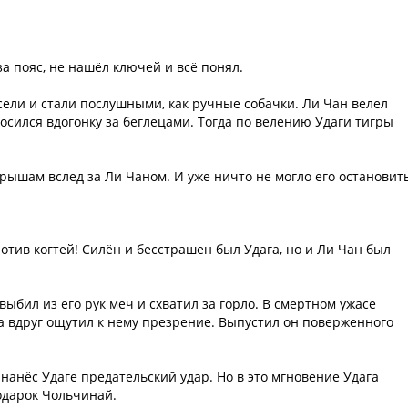
за пояс, не нашёл ключей и всё понял.
исели и стали послушными, как ручные собачки. Ли Чан велел
росился вдогонку за беглецами. Тогда по велению Удаги тигры
.
рышам вслед за Ли Чаном. И уже ничто не могло его остановить
отив когтей! Силён и бесстрашен был Удага, но и Ли Чан был
выбил из его рук меч и схватил за горло. В смертном ужасе
а вдруг ощутил к нему презрение. Выпустил он поверженного
нанёс Удаге предательский удар. Но в это мгновение Удага
одарок Чольчинай.