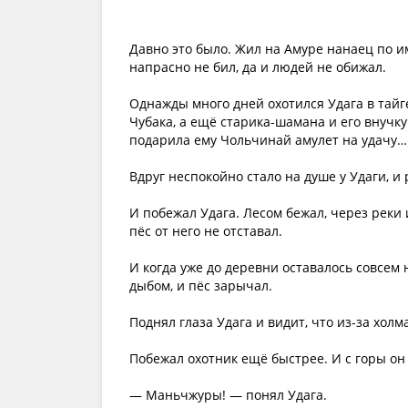
Давно это было. Жил на Амуре нанаец по и
напрасно не бил, да и людей не обижал.
Однажды много дней охотился Удага в тайг
Чубака, а ещё старика-шамана и его внучку
подарила ему Чольчинай амулет на удачу…
Вдруг неспокойно стало на душе у Удаги, и
И побежал Удага. Лесом бежал, через реки
пёс от него не отставал.
И когда уже до деревни оставалось совсем 
дыбом, и пёс зарычал.
Поднял глаза Удага и видит, что из-за хол
Побежал охотник ещё быстрее. И с горы он
— Маньчжуры! — понял Удага.