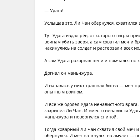
— Удага!
Услышав это, Ли Чан обернулся, схватился 
Тут Удага издал рёв, от которого тигры пр
воинам убить зверя, а сам схватил меч и б
накинулись на солдат и растерзали всех их
А сам Удага разорвал цепи и помчался по к
Догнал он маньчжура.
И началась у них страшная битва — меч пр
опытным воином.
И всё же одолел Удага ненавистного врага, 
захрипел Ли Чан. И вместо ненависти Удаг
маньчжура и повернулся спиной.
Тогда коварный Ли Чан схватил свой меч и 
обернулся. И меч наткнулся на амулет — п