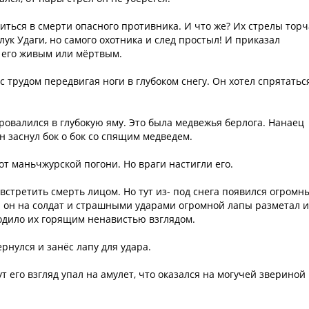
иться в смерти опасного противника. И что же? Их стрелы тор
лук Удаги, но самого охотника и след простыл! И приказал
 его живым или мёртвым.
 с трудом передвигая ноги в глубоком снегу. Он хотел спрятатьс
провалился в глубокую яму. Это была медвежья берлога. Нанаец
он заснул бок о бок со спящим медведем.
от маньчжурской погони. Но враги настигли его.
встретить смерть лицом. Но тут из- под снега появился огромн
 он на солдат и страшными ударами огромной лапы разметал и
одило их горящим ненавистью взглядом.
ернулся и занёс лапу для удара.
т его взгляд упал на амулет, что оказался на могучей звериной