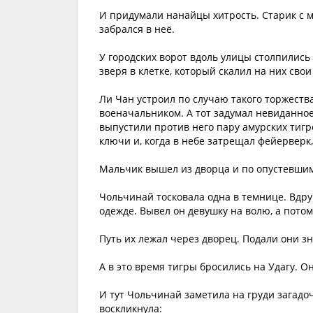
И придумали нанайцы хитрость. Старик с 
забрался в неё.
У городских ворот вдоль улицы столпились
зверя в клетке, который скалил на них сво
Ли Чан устроил по случаю такого торжеств
военачальником. А тот задумал невиданно
выпустили против него пару амурских тигров
ключи и, когда в небе затрещал фейерверк,
Мальчик вышел из дворца и по опустевшим
Чольчинай тосковала одна в темнице. Вдру
одежде. Вывел он девушку на волю, а пото
Путь их лежал через дворец. Подали они з
А в это время тигры бросились на Удагу. 
И тут Чольчинай заметила на груди загадо
воскликнула: