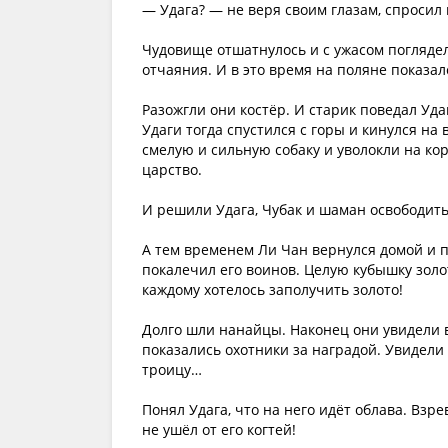
— Удага? — не веря своим глазам, спросил
Чудовище отшатнулось и с ужасом поглядел
отчаяния. И в это время на поляне показа
Разожгли они костёр. И старик поведал Уд
Удаги тогда спустился с горы и кинулся на
смелую и сильную собаку и уволокли на ко
царство.
И решили Удага, Чубак и шаман освободить
А тем временем Ли Чан вернулся домой и п
покалечил его воинов. Целую кубышку зол
каждому хотелось заполучить золото!
Долго шли нанайцы. Наконец они увидели в
показались охотники за наградой. Увидели
троицу…
Понял Удага, что на него идёт облава. Взр
не ушёл от его когтей!