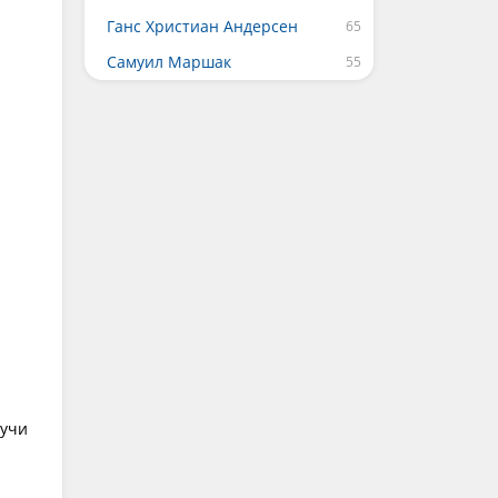
Ганс Христиан Андерсен
Самуил Маршак
и
тучи