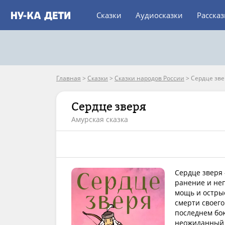
Сказки
Аудиосказки
Расска
Главная
>
Сказки
>
Сказки народов России
>
Сердце зве
Сердце зверя
Амурская сказка
Сердце зверя 
ранение и не
мощь и острые
смерти своего
последнем бою
неожиданный у