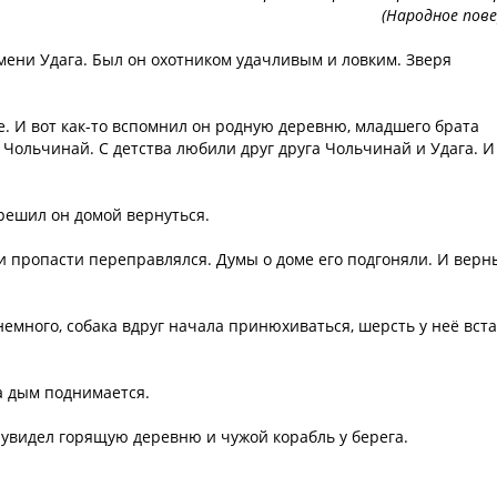
(Народное пове
мени Удага. Был он охотником удачливым и ловким. Зверя
е. И вот как-то вспомнил он родную деревню, младшего брата
 Чольчинай. С детства любили друг друга Чольчинай и Удага. И
 решил он домой вернуться.
 и пропасти переправлялся. Думы о доме его подгоняли. И верн
немного, собака вдруг начала принюхиваться, шерсть у неё вст
ма дым поднимается.
 увидел горящую деревню и чужой корабль у берега.