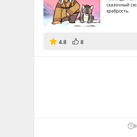
сказочный сюж
храбрость.
4.8
8
В