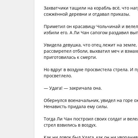
Захватчики тащили на корабль всё, что на
сожжённой деревни и отдавал приказы.
Приметил он красавицу Чольчинай и велел 
избили его. А Ли Чан сапогом раздавил вы
Увидела девушка, что отец лежит на земле
рассвирепел отболи, выхватил меч и взмах
приготовилась к смерти.
Но вдруг в воздухе просвистела стрела. И
просветлело.
— Удага! — закричала она.
Обернулся военачальник, увидел на горе ох
Ненависть придала ему силы.
Тогда Ли Чан построил своих солдат и веле
стрел взвились в воздух.
Как ни ловок был Удага, как он ни уворачив