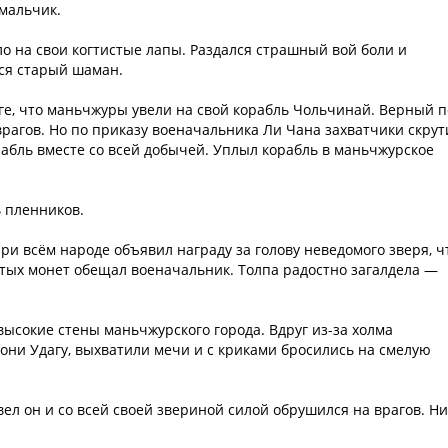
 мальчик.
о на свои когтистые лапы. Раздался страшный вой боли и
лся старый шаман.
аге, что маньчжуры увели на свой корабль Чольчинай. Верный п
 врагов. Но по приказу военачальника Ли Чана захватчики скру
рабль вместе со всей добычей. Уплыл корабль в маньчжурское
 пленников.
ри всём народе объявил награду за голову неведомого зверя, ч
отых монет обещал военачальник. Толпа радостно загалдела —
ысокие стены маньчжурского города. Вдруг из-за холма
 они Удагу, выхватили мечи и с криками бросились на смелую
евел он и со всей своей звериной силой обрушился на врагов. Н