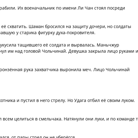
грабили. Их военачальник по имени Ли Чан стоял посреди
её схватить. Шаман бросился на защиту дочери, но солдаты
павшую у старика фигурку духа-покровителя.
, укусила тащившего её солдата и вырвалась. Маньчжур
нул им над головой Чольчинай. Девушка закрыла лицо руками 
 пронзённая рука захватчика выронила меч. Лицо Чольчинай
отника и пустил в него стрелу. Но Удага отбил её своим луком.
л всем целиться в смельчака. Натянули они луки, и по команде 
ался, от пары стрел он не уберёгся.