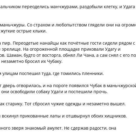
мальчиком переоделись манчжурами, раздобыли клетку, и Удага
 маньчжуры. Со страхом и любопытством глядели они на огром
и жуткие острые клыки.
а пир. Переодетые нанайцы как почётные гости сидели рядом с
е зрелище. На огороженной площадке приковали Удагу и
. Шаман, будто от восторга, обнял Ли Чана, а сам снял с его п
 незаметно бросил их Чубаку.
 улицам поспешил туда, где томились пленники.
г дверь отворилась, и на пороге появился Чубак в маньчжурско
м они освободили собаку Удаги и поспешили прочь.
нак старику. Тот сбросил чужие одежды и незаметно вышел.
Он вскинул прикованные лапы и отшвырнул обоих хищников.
чного зверя знакомый амулет. Не сдержав радости, она