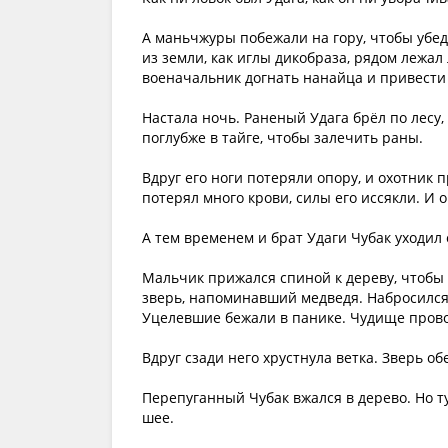
А маньчжуры побежали на гору, чтобы убед
из земли, как иглы дикобраза, рядом лежал 
военачальник догнать нанайца и привести
Настала ночь. Раненый Удага брёл по лесу,
поглубже в тайге, чтобы залечить раны.
Вдруг его ноги потеряли опору, и охотник 
потерял много крови, силы его иссякли. И 
А тем временем и брат Удаги Чубак уходил 
Мальчик прижался спиной к дереву, чтобы 
зверь, напоминавший медведя. Набросился
Уцелевшие бежали в панике. Чудище пров
Вдруг сзади него хрустнула ветка. Зверь об
Перепуганный Чубак вжался в дерево. Но ту
шее.