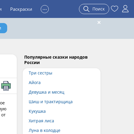
...
и
Раскраски
Поиск
и
Популярные сказки народов
России
Три сестры
Айога
Девушка и месяц
Шиш и трактирщица
лое
ную
Кукушка
 от
Хитрая лиса
Луна в колодце