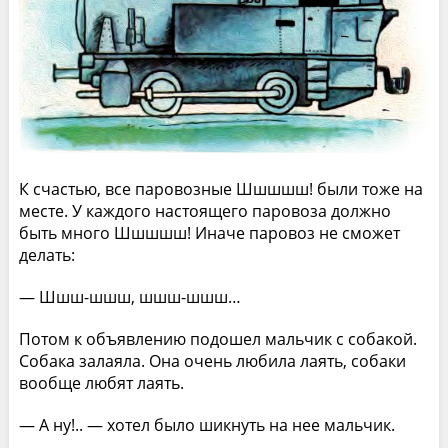
К счастью, все паровозные Шшшшш! были тоже на
месте. У каждого настоящего паровоза должно
быть много Шшшшш! Иначе паровоз не сможет
делать:
— Шшш-шшш, шшш-шшш…
Потом к объявлению подошел мальчик с собакой.
Собака залаяла. Она очень любила лаять, собаки
вообще любят лаять.
— А ну!.. — хотел было шикнуть на нее мальчик.