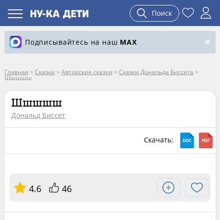
Поиск
Подписывайтесь на наш
MAX
Главная
>
Сказки
>
Авторские сказки
>
Сказки Дональда Биссета
>
Шшшшш
Шшшшш
Дональд Биссет
Скачать:
4.6
46