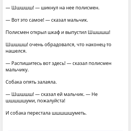
— Шшшшш! — шикнул на нее полисмен.
— Вот это самое! — сказал мальчик.
Полисмен открыл шкаф и выпустил Шшшшш!
Шшшшш! очень обрадовался, что наконец-то
нашелся.
— Распишитесь вот здесь! — сказал полисмен
мальчику.
Собака опять залаяла.
— Шшшшш! — сказал ей мальчик. — Не
шшшшшуми, пожалуйста!
И собака перестала шшшшшуметь.