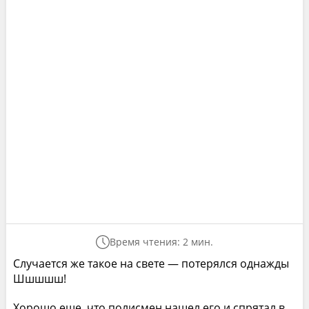
Время чтения: 2 мин.
Случается же такое на свете — потерялся однажды
Шшшшш!
Хорошо еще, что полисмен нашел его и спрятал в