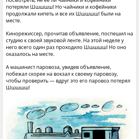
посмотреть, не ее ли чайники и кофейники
потеряли Шшшшш! Но чайники и кофейники
продолжали кипеть и все их Шшшшш! были на
месте.
Кинорежиссер, прочитав объявление, поспешил на
студию к своей звуковой ленте. На этой неделе у
него всего один раз проходило Шшшшш! Но оно
оказалось на месте.
А машинист паровоза, увидев объявление,
побежал скорее на вокзал к своему паровозу,
чтобы проверить — вдруг это его паровоз потерял
Шшшшш!