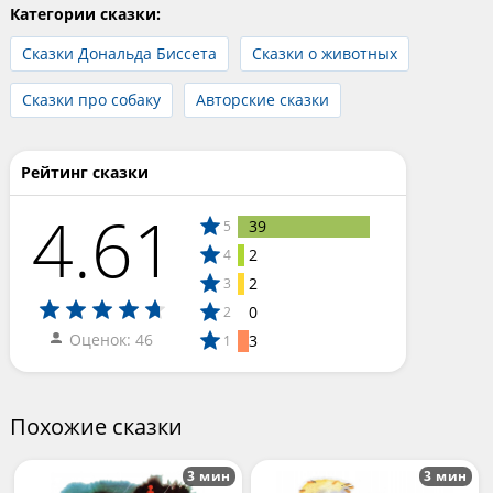
Категории сказки:
Сказки Дональда Биссета
Сказки о животных
Сказки про собаку
Авторские сказки
Рейтинг сказки
4.61
39
5
2
4
2
3
0
2
Оценок: 46
3
1
Похожие сказки
3 мин
3 мин