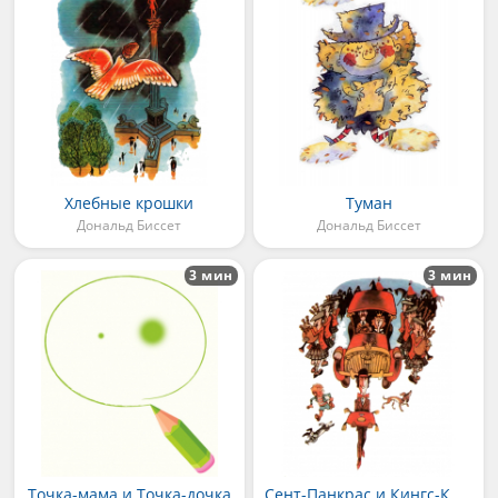
Хлебные крошки
Туман
Дональд Биссет
Дональд Биссет
3 мин
3 мин
Точка-мама и Точка-дочка
Сент-Панкрас и Кингс-Кросс