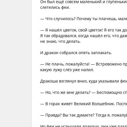
Он был ещё совсем маленький и глупеньки
слетелись феи.
— Что случилось? Почему ты плачешь, мал
— Я нашёл цветок, свой цветок! Я его так
Я так обрадовался, когда нашёл его, что да
не знаю, что делать.
И дракон собрался опять заплакать.
— Не плачь, пожалуйста! — Встревожено п
какую лужу слёз уже налил.
Дракоша взглянул вниз, куда указывали феи,
— Но, что же мне делать? — Беспомощно сп
— В горах живёт Великий Волшебник. Поспе
— Правда? Вы так думаете? Тогда я, пожалуй
Но феи не услышали дракошу, они уже разл