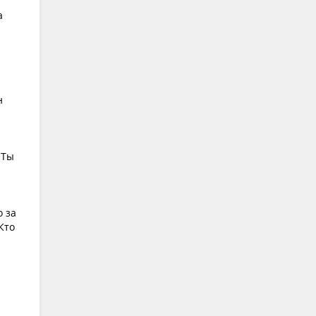
а
н
 Ты
о за
Кто