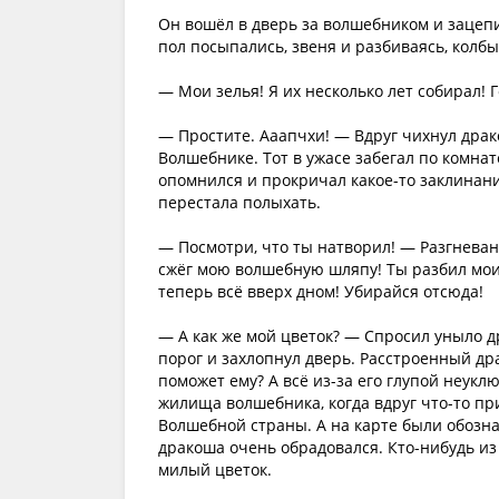
Он вошёл в дверь за волшебником и зацепил
пол посыпались, звеня и разбиваясь, колб
— Мои зелья! Я их несколько лет собирал!
— Простите. Ааапчхи! — Вдруг чихнул драк
Волшебнике. Тот в ужасе забегал по комна
опомнился и прокричал какое-то заклинание
перестала полыхать.
— Посмотри, что ты натворил! — Разгнева
сжёг мою волшебную шляпу! Ты разбил мои 
теперь всё вверх дном! Убирайся отсюда!
— А как же мой цветок? — Спросил уныло д
порог и захлопнул дверь. Расстроенный др
поможет ему? А всё из-за его глупой неукл
жилища волшебника, когда вдруг что-то пр
Волшебной страны. А на карте были обозна
дракоша очень обрадовался. Кто-нибудь из
милый цветок.