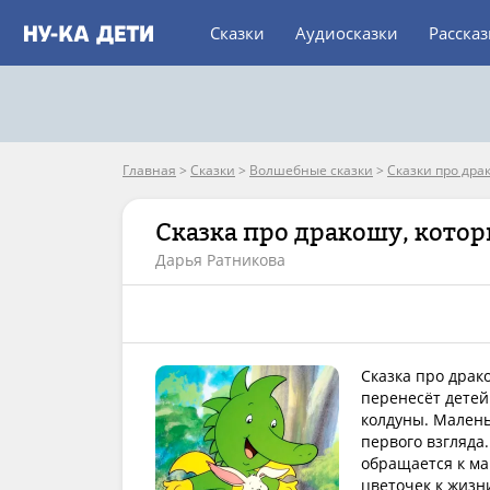
Сказки
Аудиосказки
Расска
Главная
>
Сказки
>
Волшебные сказки
>
Сказки про дра
Сказка про дракошу, кото
Дарья Ратникова
Сказка про драк
перенесёт детей
колдуны. Малень
первого взгляда.
обращается к ма
цветочек к жизн