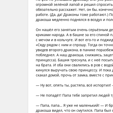
огромной зелёной лапой и решил спросить 
обязательно расскажет. Нет, он бы, конечн
работе. (Да, да! Драконы тоже работают.) 
дракоша медленно поднялся в воздух и поле
Он нашёл его занятым очень серьёзным дел
криками народа. А в башне за его спиной 
с мечом и в кольчуге. И вот его-то и поджи
«Сяду рядом с ним и спрошу. Тогда он точ
увидев второго дракона, в панике поразбе
побледнел. А наш дракоша, снижаясь, зацеп
принцесса). Башня треснула, и с неё посып
на брата. И оба они свалились в ров с вод
кинулся выручать свою принцессу. И пока д
скакал домой, прочь от замка, вместе с при
— Ну вот, опять ты, растяпа, всё испортил!
— Не попадёт! Папа тебе запретил людей т
— Папа, папа… Я уже не маленький! — И бр
дракоша видел, что он смутился. Папа был о