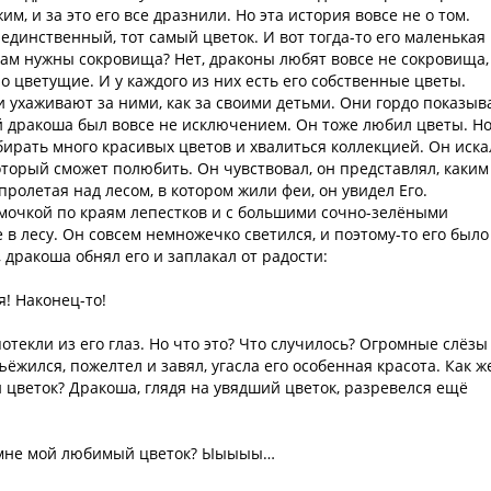
, и за это его все дразнили. Но эта история вовсе не о том.
динственный, тот самый цветок. И вот тогда-то его маленькая
онам нужны сокровища? Нет, драконы любят вовсе не сокровища,
о цветущие. И у каждого из них есть его собственные цветы.
и ухаживают за ними, как за своими детьми. Они гордо показы
й дракоша был вовсе не исключением. Он тоже любил цветы. Но
обирать много красивых цветов и хвалиться коллекцией. Он иска
оторый сможет полюбить. Он чувствовал, он представлял, каким
 пролетая над лесом, в котором жили феи, он увидел Его.
ёмочкой по краям лепестков и с большими сочно-зелёными
 в лесу. Он совсем немножечко светился, и поэтому-то его было
, дракоша обнял его и заплакал от радости:
! Наконец-то!
текли из его глаз. Но что это? Что случилось? Огромные слёзы
ъёжился, пожелтел и завял, угасла его особенная красота. Как ж
й цветок? Дракоша, глядя на увядший цветок, разревелся ещё
т мне мой любимый цветок? Ыыыыы…