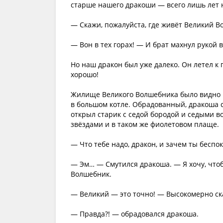
старше нашего дракоши — всего лишь лет на
— Скажи, пожалуйста, где живёт Великий В
— Вон в тех горах! — И брат махнул рукой 
Но наш дракон был уже далеко. Он летел к 
хорошо!
Жилище Великого Волшебника было видно из
в большом котле. Обрадованный, дракоша с
открыл старик с седой бородой и седыми 
звёздами и в таком же фиолетовом плаще.
— Что тебе надо, дракон, и зачем ты бесп
— Эм… — Смутился дракоша. — Я хочу, что
Волшебник.
— Великий — это точно! — Высокомерно ска
— Правда?! — обрадовался дракоша.