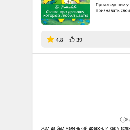
Произведение уч
признавать свои
4.8
39
В
Жил да был маленький дракон. И как у всяк