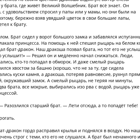
у брата, где живёт Великий Волшебник. Брат всё знает. Он
о, с удовольствием спросил у папы или у мамы, но они были на
Поэтому, бережно взяв увядший цветок в свои большие лапы,
тел к брату.
ом. Брат сидел у ворот большого замка и забавлялся испуган
плакала принцесса. На помощь к ней спешил рыцарь на белом к
дал брат-дракон. Наш дракоша позвал брата, но тот его не услы
но услышит!» — Решил он и медленно начал снижаться. Люди,
жались, кто-то попадал в обморок. И даже смелый рыцарь
ился хвостом за башню (хорошо, что не за ту, где сидела
ались куски камня, а дракоша, потеряв равновесие, рухнул пря
ой, окружавший замок. А смелый рыцарь, не теряя ни минуты,
ва брата, все мокрые, выбирались изо рва с водой, рыцарь уже
нцессой.
 — Разозлился старший брат. — Лети отсюда, а то попадёт тебе!
рогать.
ат-дракон гордо расправил крылья и поднялся в воздух. Но наш
чень строг с теми, кто его не слушался. А брат был ненамного 