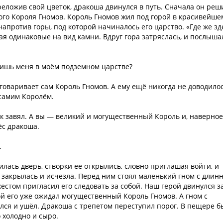
еложив свой цветок, дракоша двинулся в путь. Сначала он реш
ого Короля Гномов. Король Гномов жил под горой в красивейше
апротив горы, под которой начиналось его царство. «Где же зд
ая одинаковые на вид камни. Вдруг гора затряслась, и послыша
оишь меня в моём подземном царстве?
зговаривает сам Король Гномов. А ему ещё никогда не доводило
 самим Королём.
завял. А вы — великий и могущественный Король и, наверное
ёс дракоша.
.
вилась дверь, створки её открылись, словно приглашая войти, и
й закрылась и исчезла. Перед ним стоял маленький гном с длин
естом пригласил его следовать за собой. Наш герой двинулся з
й его уже ожидал могущественный Король Гномов. А гном с
лся и ушёл. Дракоша с трепетом переступил порог. В пещере б
о холодно и сыро.