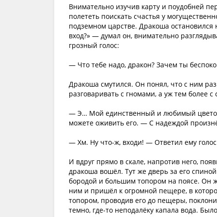
Внимательно изучив карту и поудобней пер
полететь поискать счастья у могущественн
подземном царстве. Дракоша остановился н
вход?» — думал он, внимательно разглядыв
грозный голос:
— Что тебе надо, дракон? Зачем ты беспок
Дракоша смутился. Он понял, что с ним ра
разговаривать с гномами, а уж тем более с
— Э… Мой единственный и любимый цветок 
можете оживить его. — С надеждой произн
— Хм. Ну что-ж, входи! — Ответил ему голос
И вдруг прямо в скале, напротив него, поя
дракоша вошёл. Тут же дверь за его спино
бородой и большим топором на поясе. Он ж
ним и пришёл к огромной пещере, в которо
топором, проводив его до пещеры, поклони
темно, где-то неподалёку капала вода. Был