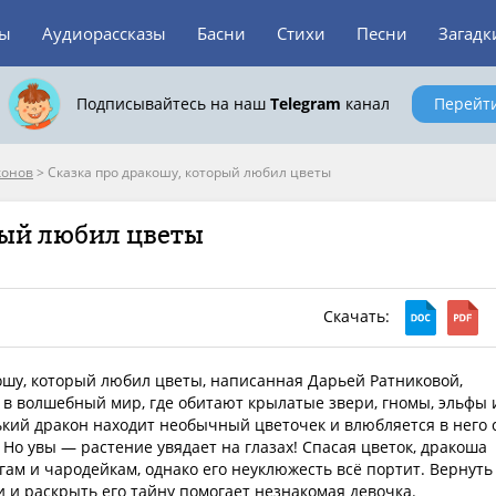
зы
Аудиорассказы
Басни
Стихи
Песни
Загадк
Подписывайтесь на наш
Telegram
канал
Перейт
конов
>
Сказка про дракошу, который любил цветы
рый любил цветы
Скачать:
ошу, который любил цветы, написанная Дарьей Ратниковой,
 в волшебный мир, где обитают крылатые звери, гномы, эльфы 
кий дракон находит необычный цветочек и влюбляется в него 
 Но увы — растение увядает на глазах! Спасая цветок, дракоша
гам и чародейкам, однако его неуклюжесть всё портит. Вернуть
и и раскрыть его тайну помогает незнакомая девочка.