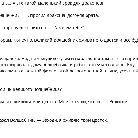
 50. А это такой маленький срок для драконов!
олшебник! — Спросил дракоша, догоняя брата.
в сторону больших гор. — А зачем тебе?
горам. Конечно, Великий Волшебник оживит его цветок и всё бу
далека. Над ним клубился дым и пар, словно там что-то вари
планировал к дому волшебника и робко постучал в дверь. Ему
волосами в огромной фиолетовой остроконечной шляпе, усеянно
окоишь Великого Волшебника?
бы вы оживили мой цветок. Мне сказали, что вы — Великий
зал Волшебник. — Заходи, я оживлю твой цветок.