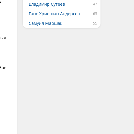
у
Владимир Сутеев
Ганс Христиан Андерсен
Самуил Маршак
. —
ь я
Вон