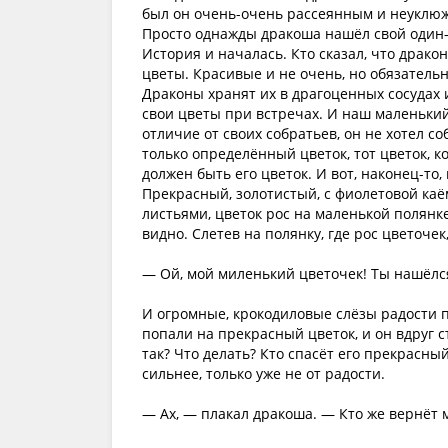
был он очень-очень рассеянным и неуклюжим
Просто однажды дракоша нашёл свой один-е
История и началась. Кто сказал, что драк
цветы. Красивые и не очень, но обязательн
Драконы хранят их в драгоценных сосудах 
свои цветы при встречах. И наш маленьки
отличие от своих собратьев, он не хотел с
только определённый цветок, тот цветок, к
должен быть его цветок. И вот, наконец-то,
Прекрасный, золотистый, с фиолетовой ка
листьями, цветок рос на маленькой полянке
видно. Слетев на полянку, где рос цветочек
— Ой, мой миленький цветочек! Ты нашёлся
И огромные, крокодиловые слёзы радости по
попали на прекрасный цветок, и он вдруг с
так? Что делать? Кто спасёт его прекрасны
сильнее, только уже не от радости.
— Ах, — плакал дракоша. — Кто же вернё