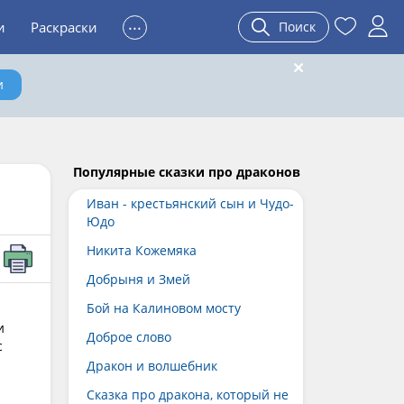
...
и
Раскраски
Поиск
и
Популярные сказки про драконов
Иван - крестьянский сын и Чудо-
Юдо
Никита Кожемяка
Добрыня и Змей
Бой на Калиновом мосту
и
Доброе слово
с
Дракон и волшебник
Сказка про дракона, который не