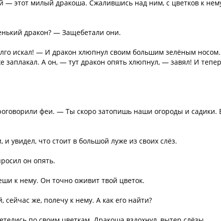
й — этот милый дракоша. Сжалившись над ним, с цветков к нем
енький дракон? — Защебетали они.
 долго искал! — И дракон хлюпнул своим большим зелёным носом
же заплакал. А он, — тут дракон опять хлюпнул, — завял! И тепер
роговорили феи. — Ты скоро затопишь наши огороды и садики. 
 и увидел, что стоит в большой луже из своих слёз.
росил он опять.
ши к нему. Он точно оживит твой цветок.
, сейчас же, полечу к нему. А как его найти?
етелись по своим цветкам. Дракоша вздохнул, вытер слёзы