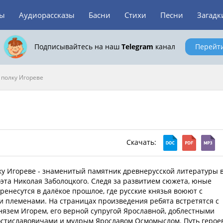
зы
Аудиорассказы
Басни
Стихи
Песни
Загадк
Подписывайтесь на наш
Telegram
канал
Перейт
 полку Игореве
Скачать:
ку Игореве - знаменитый памятник древнерусской литературы 
эта Николая Заболоцкого. Следя за развитием сюжета, юные
ренесутся в далёкое прошлое, где русские князья воюют с
 племенами. На страницах произведения ребята встретятся с
язем Игорем, его верной супругой Ярославной, доблестными
остиславовичами и мудрым Ярославом Осмомыслом. Путь герое