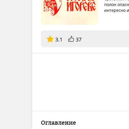
полон опас
интересно и
3.1
37
Оглавление