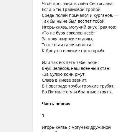
Чтоб прославить сына Святослава:
Если б ты Траяновой тропой
Средь полей помчался и курганов, —
Так бы ныне был воспет тобой
Игорь-князь, могучий внук Траянов:
«То не буря соколов несёт
За поля широкие и долы,
То не стаи галочьи летят
К Дону на великие просторы!».
Или так воспеть тебе, Боян,
Внук Велесов, наш военный стан:
«За Сулою кони ржут,
Слава в Киеве звенит,
В Новеграде трубы громкие трубят,
Во Путивле стяги бранные стоят!».
Часть первая
1
Игорь-князь с могучею дружиной