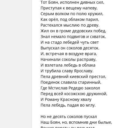
Тот Боян, исполнен дивных сил,
Приступая к вещему напеву,
Серым волком по полю кружил,
Как орёл, под облаком парил,
Растекался мыслию по древу.
Жил он в громе дедовских побед,
Знал немало подвигов и схваток,
И на стадо лебедей чуть свет
Выпускал он соколов десяток.
И, встречая в воздухе врага,
Начинали соколы расправу,
И взлетала лебедь в облака
И трубила славу Ярославу.
Пела древний киевский престол,
Поединок славила старинный,
Где Мстислав Редедю заколол
Перед всей косожскою дружиной,
И Роману Красному хвалу
Пела лебедь, падая во мглу.
Но не десять соколов пускал
Наш Боян, но, вспомнив дни былые,
Вещие персты он подымал