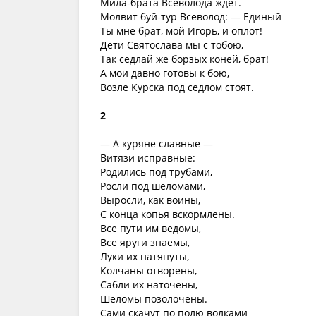
Мила-брата Всеволода ждёт.
Молвит буй-тур Всеволод: — Единый
Ты мне брат, мой Игорь, и оплот!
Дети Святослава мы с тобою,
Так седлай же борзых коней, брат!
А мои давно готовы к бою,
Возле Курска под седлом стоят.
2
— А куряне славные —
Витязи исправные:
Родились под трубами,
Росли под шеломами,
Выросли, как воины,
С конца копья вскормлены.
Все пути им ведомы,
Все яруги знаемы,
Луки их натянуты,
Колчаны отворены,
Сабли их наточены,
Шеломы позолочены.
Сами скачут по полю волками