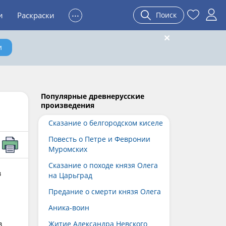
...
и
Раскраски
Поиск
и
Популярные древнерусские
произведения
Сказание о белгородском киселе
Повесть о Петре и Февронии
Муромских
Сказание о походе князя Олега
в
на Царьград
Предание о смерти князя Олега
Аника-воин
в
Житие Александра Невского