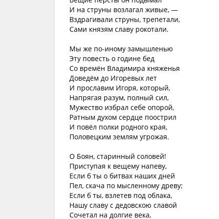
И на струны возлагал живые, —
Вздрагивали струны, трепетали,
Сами князям славу рокотали.
Мы же по-иному замышленью
Эту повесть о године бед
Со времён Владимира княженья
Доведём до Игоревых лет
И прославим Игоря, который,
Напрягая разум, полный сил,
Мужество избрал себе опорой,
Ратным духом сердце поострил
И повёл полки родного края,
Половецким землям угрожая.
О Боян, старинный соловей!
Приступая к вещему напеву,
Если б ты о битвах наших дней
Пел, скача по мысленному древу;
Если б ты, взлетев под облака,
Нашу славу с дедовскою славой
Сочетал на долгие века,