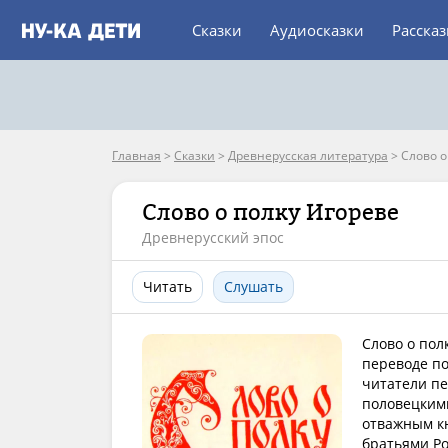
Сказки
Аудиосказки
Расска
Главная
>
Сказки
>
Древнерусская литература
>
Слово о
Слово о полку Игореве
Древнерусский эпос
Читать
Слушать
Слово о пол
переводе по
читатели пе
половецкими
отважным кн
братьями Р