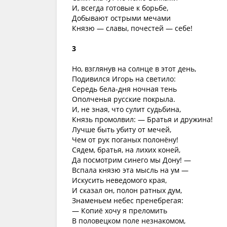
И, всегда готовые к борьбе,
Добывают острыми мечами
Князю — славы, почестей — себе!
3
Но, взглянув на солнце в этот день,
Подивился Игорь на светило:
Середь бела-дня ночная тень
Ополченья русские покрыла.
И, не зная, что сулит судьбина,
Князь промолвил: — Братья и дружина!
Лучше быть убиту от мечей,
Чем от рук поганых полонёну!
Сядем, братья, на лихих коней,
Да посмотрим синего мы Дону! —
Вспала князю эта мысль на ум —
Искусить неведомого края,
И сказал он, полон ратных дум,
Знаменьем небес пренебрегая:
— Копиё хочу я преломить
В половецком поле незнакомом,