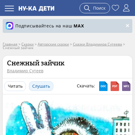
Поиск
Подписывайтесь на наш
MAX
Главная
>
Сказки
>
Авторские сказки
>
Сказки Владимира Сутеева
>
Снежный зайчик
Снежный зайчик
Владимир Сутеев
Скачать:
Читать
Слушать