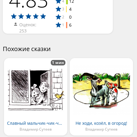
12
4
4
3
0
2
Оценок:
6
1
253
Похожие сказки
1 мин
Славный мальчик-чик-чирик!
Не ходи, козёл, в огород!
Владимир Сутеев
Владимир Сутеев