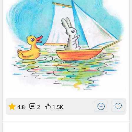
4.8
2
1.5K