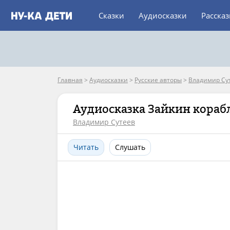
Сказки
Аудиосказки
Расска
Главная
>
Аудиосказки
>
Русские авторы
>
Владимир Су
Аудиосказка Зайкин кораб
Владимир Сутеев
Читать
Слушать