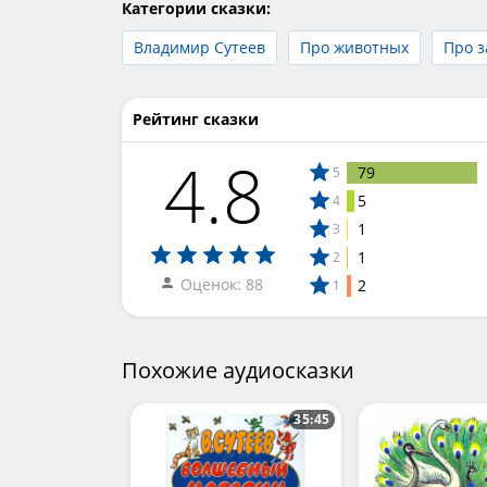
Категории сказки:
Владимир Сутеев
Про животных
Про з
Рейтинг сказки
4.8
79
5
5
4
1
3
1
2
Оценок: 88
2
1
Похожие аудиосказки
35:45