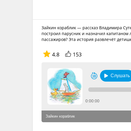
Зайкин кораблик — рассказ Владимира Сут
построил парусник и назначил капитаном 
пассажиров? Эта история развлечёт детише
4.8
153
Слушать
0:00:00
Зайкин кораблик