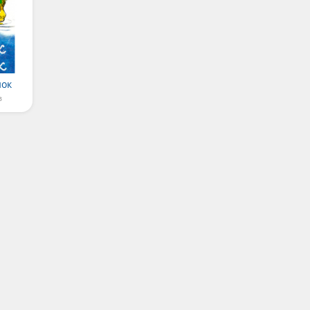
нок
в