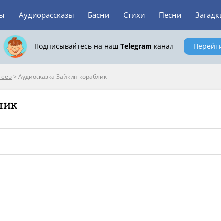
зы
Аудиорассказы
Басни
Стихи
Песни
Загадк
Подписывайтесь на наш
Telegram
канал
Перейт
теев
>
Аудиосказка Зайкин кораблик
лик