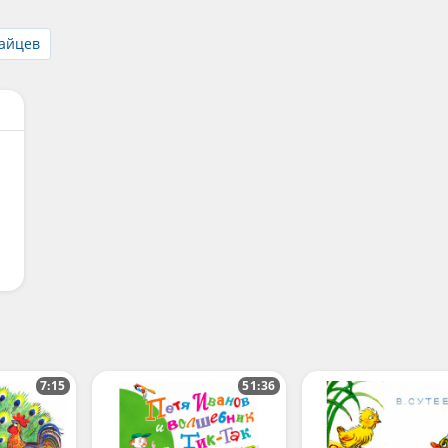
айцев
7:15
51:36