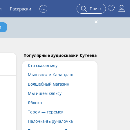
...
и
Раскраски
Поиск
и
Популярные аудиосказки Сутеева
Кто сказал мяу
Мышонок и Карандаш
Волшебный магазин
Мы ищем кляксу
Яблоко
Терем — теремок
Палочка-выручалочка