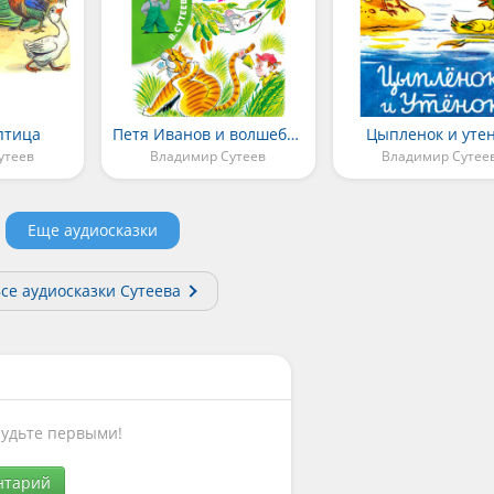
 птица
Петя Иванов и волшебник Тик-Так
Цыпленок и уте
утеев
Владимир Сутеев
Владимир Сутее
Еще аудиосказки
се аудиосказки Сутеева
Будьте первыми!
нтарий