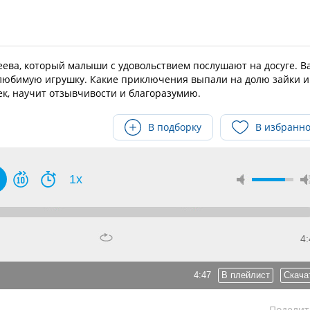
еева, который малыши с удовольствием послушают на досуге. В
любимую игрушку. Какие приключения выпали на долю зайки и
к, научит отзывчивости и благоразумию.
В подборку
В избранн
1x
4:
4:47
В плейлист
Скача
Поделит