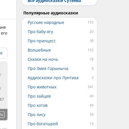
Все аудиосказки Сутеева
Популярные аудиосказки
Русские народные
аня
Про бабу-ягу
 его
Про принцесс
Волшебные
ое
Сказки на ночь
Про Змея Горыныча
Аудиосказки про Лунтика
Про животных
Про зайцев
47
Про котов
Про лису
ть
Про богатырей
ься: