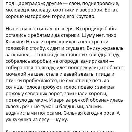
под Цареградом; другие — свои, поднепровские,
молодец к молодцу, охотники и зверобои. Богат,
хорошо нагорожен город его Крутояр.
Ныне князь отъехал по зверя. В городище бабы
остались с ребятами да старики. Шуму нет, тихо.
Княгиня Наталья прислонилась непокрытой
головой к столбу, сидит и слушает. Внизу журавель
заскрипел — сонная девка тянет из колодца воду;
собрались воробьи на огороде, зачирикали —
собираются по ягоду; идет поперек улицы собака с
мочалой на шее, стала и давай зевать; птицы и
птички пробуждаются, не смеют еще петь до
солнца, голоса пробуют, голос подают; заиграл
рожок у северных ворот, замычали коровы,
потянуло дымком. И заря за речкой обозначилась
сквозь речные туманы бледными, алыми,
водянистыми полосами. Сильная сегодня роса! А
уж кукушка из лесу — ку-ку.
Княгине охоты нет пошевельнуться, точно сон