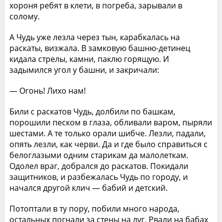
хороня ребят в клети, в погреба, зарывали в
солому.
А Чудь уже лезла через тын, карабкалась на
раскаты, визжала. В замковую башню-детинец
кидала стрелы, камни, паклю горящую. И
задымился угол у башни, и закричали:
— Огонь! Лихо нам!
Били с раскатов Чудь, долбили по башкам,
порошили песком в глаза, обливали варом, пыряли
шестами. А те только орали шибче. Лезли, падали,
опять лезли, как черви. Да и где было справиться с
белоглазыми одним старикам да малолеткам.
Одолел враг, добрался до раскатов. Покидали
защитников, и разбежалась Чудь по городу, и
начался другой клич — бабий и детский.
Потоптали в ту пору, побили много народа,
остальных погнали за стены на луг. Рвали на бабах