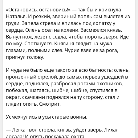
«Остановись, остановись!» — так бы и крикнула
Наталья. И резкий, звериный вопль сам вылетел из
груди. Запела стрела и впилась под лопатку у
сердца. Олень осел на колени. Засмеялся князь.
Вынул нож, лезет с седла, чтобы пороть зверя. Идет
по мху. Споткнулся. Княгиня глядит на мужа
глазами, полными слез. Чурил взял ее за рога,
пригнул голову.
И чуда не было еще такого за всю бытность: олень,
пронзенный стрелой, до самых перьев ушедшей в
сердце, поднялся, разбросал рогами охотников,
побежал, шатаясь, шибче, шибче, спустился в
овраг, скачками поднялся на ту сторону, стал и
глядит опять. Смотрит.
Усмехнулись в усы старые воины.
— Легка твоя стрела, князь, уйдет зверь. Лихая
досада! И опять поскакала охота.