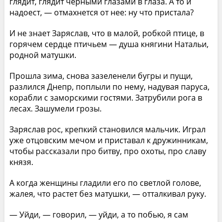
глядит, глядит черными глазами в глаза. А то и
надоест, — отмахнется от нее: ну что пристала?
И не знает Заряслав, что в малой, робкой птице, в
горячем сердце птичьем — душа княгини Натальи,
родной матушки.
Прошла зима, снова зазеленели бугры и пущи,
разлился Днепр, поплыли по нему, надувая паруса,
корабли с заморскими гостями. Затрубили рога в
лесах. Зашумели грозы.
Заряслав рос, крепкий становился мальчик. Играл
уже отцовским мечом и приставал к дружинникам,
чтобы рассказали про битву, про охоты, про славу
князя.
А когда женщины гладили его по светлой голове,
жалея, что растет без матушки, — отталкивал руку.
— Уйди, — говорил, — уйди, а то побью, я сам