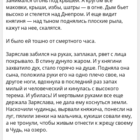
занимался огонь под крышей. А кругом все
маковки, крыши, избы, шатры — в огне. Дым бьет
высоко и стелется над Днепром. И еще видит
княгиня — над тыном поднялись плоские рыла,
кажут на нее, скалятся.
И было ей тошно от смертного часа.
Заряслав забился на руках, заплакал, рвет с лица
покрывало. В спину дунуло жаром. И у княгини
захватило дух, стало горячо на душе. Подняла она
сына, положила руки его на одно плечо свое, на
другое ноги, вдохнула в последний раз запах
милый и человеческий и кинулась с высокого
терема. И убилась! И мертвыми руками все еще
держала Заряслава, не дала ему коснуться земли.
Наскочили чудинцы, вырвали княжича, понесли на
луг, пялили зенки на мальчика, кукиши совали ему,
а не тронули, чтобы живым отнести к жрецу своему
в Чудь, на озеро.