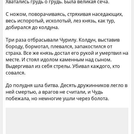
Хватались грудь о грудь. Была великая сеча.
С ножом, поворачиваясь, стряхивая наседающих,
весь испоротый, исколотый, лез князь, как тур,
добирался до колдуна.
Три раза отбрасывали Чурилу. Колдун, выставив
бороду, бормотал, плевался, запакостился от
страха. Все же князь достал его рукой и умертвил на
месте. И стоял идолом каменным над сыном.
Выдергивал из себя стрелы. Убивал каждого, кто
совался.
До полудня шла битва. Десять дружинников легло в
ней смертью, а врагов не считали, и Чудь
побежала, но немногие ушли через болота.