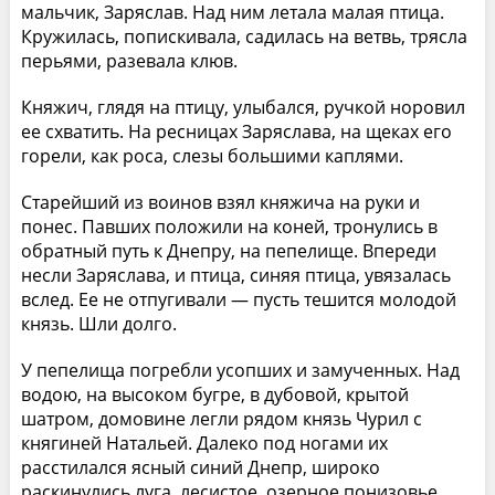
мальчик, Заряслав. Над ним летала малая птица.
Кружилась, попискивала, садилась на ветвь, трясла
перьями, разевала клюв.
Княжич, глядя на птицу, улыбался, ручкой норовил
ее схватить. На ресницах Заряслава, на щеках его
горели, как роса, слезы большими каплями.
Старейший из воинов взял княжича на руки и
понес. Павших положили на коней, тронулись в
обратный путь к Днепру, на пепелище. Впереди
несли Заряслава, и птица, синяя птица, увязалась
вслед. Ее не отпугивали — пусть тешится молодой
князь. Шли долго.
У пепелища погребли усопших и замученных. Над
водою, на высоком бугре, в дубовой, крытой
шатром, домовине легли рядом князь Чурил с
княгиней Натальей. Далеко под ногами их
расстилался ясный синий Днепр, широко
раскинулись луга, лесистое, озерное понизовье.