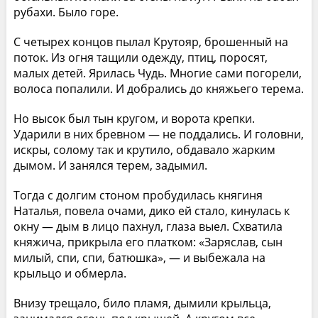
рубахи. Было горе.
С четырех концов пылал Крутояр, брошенный на
поток. Из огня тащили одежду, птиц, поросят,
малых детей. Ярилась Чудь. Многие сами погорели,
волоса попалили. И добрались до княжьего терема.
Но высок был тын кругом, и ворота крепки.
Ударили в них бревном — не поддались. И головни,
искры, солому так и крутило, обдавало жарким
дымом. И занялся терем, задымил.
Тогда с долгим стоном пробудилась княгиня
Наталья, повела очами, дико ей стало, кинулась к
окну — дым в лицо пахнул, глаза выел. Схватила
княжича, прикрыла его платком: «Заряслав, сын
милый, спи, спи, батюшка», — и выбежала на
крыльцо и обмерла.
Внизу трещало, било пламя, дымили крыльца,