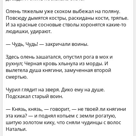
Олень тяжелым уже скоком выбежал на поляну.
Повсюду дымятся костры, раскиданы кости, тряпье.
И за красные сосновые стволы хоронятся какие-то
людишки, удирают.
— Чудь, Чудь! — закричали воины.
Здесь олень зашатался, опустил рога в мох и
рухнул; Черная кровь хлынула из морды. И
вылетела душа княгини, замученная второй
смертью.
Чурил глядит на зверя. Дико ему на душе.
Подскакал старый воин.
— Князь, князь, — говорит, — не твоей ли княгини
эта кика? — и поднял копьем с земли рогатую,
шитую золотом кику, что сняли чудинцы с волос
Натальи.