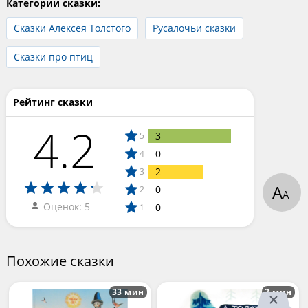
Категории сказки:
Сказки Алексея Толстого
Русалочьи сказки
Сказки про птиц
Рейтинг сказки
4.2
3
5
0
4
2
3
А
0
2
А
Оценок: 5
0
1
Похожие сказки
33 мин
3 мин