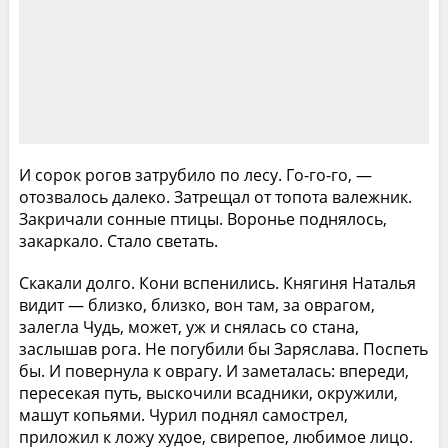
И сорок рогов затрубило по лесу. Го-го-го, —
отозвалось далеко. Затрещал от топота валежник.
Закричали сонные птицы. Воронье поднялось,
закаркало. Стало светать.
Скакали долго. Кони вспенились. Княгиня Наталья
видит — близко, близко, вон там, за оврагом,
залегла Чудь, может, уж и снялась со стана,
заслышав рога. Не погубили бы Заряслава. Поспеть
бы. И повернула к оврагу. И заметалась: впереди,
пересекая путь, выскочили всадники, окружили,
машут копьями. Чурил поднял самострел,
приложил к ложу худое, свирепое, любимое лицо.