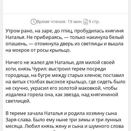
Время чтения: 19 мин.
9 стр.
Утром рано, на заре, до птиц, пробудилась княгиня
Наталья. Не прибираясь, — только накинула белый
опашень, — отомкнула дверь из светлицы и вышла
на мокрое от росы крыльцо.
Ничего не жалел для Натальи, для милой своей
хоти, князь Чурил: выстроил терем посреди
городища, на бугре между старых кленов; поставил
на витых столбах высокое крыльцо, где сидеть было
не скучно, украсил его золотой маковкой, чтобы
издалека горела она, как звезда, над княгининой
светлицей.
В тереме зачала Наталья и родила хозяину сына
Заря-слава. Было ему ныне три зимы и три лунных
месяца. Любил князь жену и сына и шумного слова