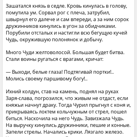
Зашатался князь в седле. Кровь кинулась в голову,
помутила ум. Сорвал рог с плеча, затрубил,
швырнул его далече и сам впереди, а за ним сорок
дружинников кинулись в угон за обидчиками.
Порубили отсталых и настигли всю бегущую кучей
Чудь, окружившую полонянок и добычу.
Много Чуди желтоволосой. Большая будет битва.
Стали воины ругаться с врагами, кричат:
— Выходи, белые глаза! Подтягивай портки!..
Молись своему паршивому богу!..
Ихний колдун, став на камень, поднял на руках
Заря-слава, погрозился, что живым не отдаст, если
княжьи начнут драку. Тогда Чурил прыгнул с коня и,
прикрываясь локтем кольчужным от стрел, пошел
биться. Наскочила на него Чудь. Завизжала Чудь.
На выручку кинулись дружинники, пешие и конные.
Запели стрелы. Начались крики. Лязгало железо.