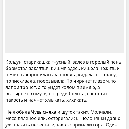
Колдун, старикашка гнусный, залез в горелый пень,
бормотал заклятья. Кишмя здесь кишела нежить и
нечисть, хоронилась за стволы, кидалась в траву,
попискивала, поерзывала. То чиркнет глазом, то
лапой тронет, а то уйдет колом в землю, а
вынырнет в омуте, посреди болота, состроит
пакость и начнет хмыкать, хихикать.
Не любила Чудь смеха и шуток таких. Молчали,
мясо вяленое ели, остерегались. Полонянки давно
уж плакать перестали, вволю приняли горя. Один