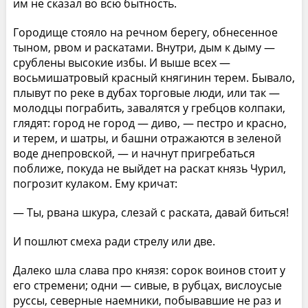
им не сказал во всю бытность.
Городище стояло на речном берегу, обнесенное
тыном, рвом и раскатами. Внутри, дым к дыму —
срублены высокие избы. И выше всех —
восьмишатровый красный княгинин терем. Бывало,
плывут по реке в дубах торговые люди, или так —
молодцы пограбить, завалятся у гребцов колпаки,
глядят: город не город — диво, — пестро и красно,
и терем, и шатры, и башни отражаются в зеленой
воде днепровской, — и начнут пригребаться
поближе, покуда не выйдет на раскат князь Чурил,
погрозит кулаком. Ему кричат:
— Ты, рвана шкура, слезай с раската, давай биться!
И пошлют смеха ради стрелу или две.
Далеко шла слава про князя: сорок воинов стоит у
его стремени; одни — сивые, в рубцах, вислоусые
руссы, северные наемники, побывавшие не раз и