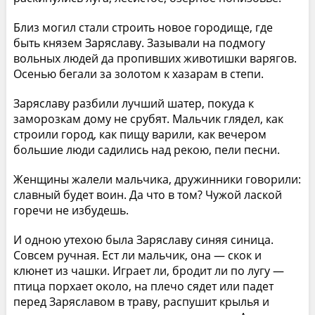
Близ могил стали строить новое городище, где
быть князем Заряславу. Зазывали на подмогу
вольных людей да пропивших животишки варягов.
Осенью бегали за золотом к хазарам в степи.
Заряславу разбили лучший шатер, покуда к
заморозкам дому не срубят. Мальчик глядел, как
строили город, как пищу варили, как вечером
большие люди садились над рекою, пели песни.
Женщины жалели мальчика, дружинники говорили:
славный будет воин. Да что в том? Чужой лаской
горечи не избудешь.
И одною утехою была Заряславу синяя синица.
Совсем ручная. Ест ли мальчик, она — скок и
клюнет из чашки. Играет ли, бродит ли по лугу —
птица порхает около, на плечо сядет или падет
перед Заряславом в траву, распушит крылья и