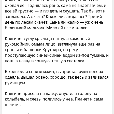
оковал ее. Поднялась рано, сама не знает зачем, и
все ей грустно — и глядеть и слушать. Так бы вот и
заплакала. А с чего? Князя ли заждалась? Третий
день по лесам скачет. Сына ли жалко — уж очень
беленький мальчик. Мило ей все и жалко.
Княгиня в углу крыльца нагнула каменный
рукомойник, омыла лицо, взглянула еще раз на
кровли и башенки Крутояра, на реку,
проступающую синей-синей водой из-под тумана, и
вошла назад в сонную, теплую светелку.
В колыбели спал княжич, выпростал руки поверх
одеяла, дышал ровно, хорошо, так весь и заливался
румянцем.
Княгиня присела на лавку, опустила голову на
колыбель, и слезы полились у нее. Плачет и сама
шепчет: