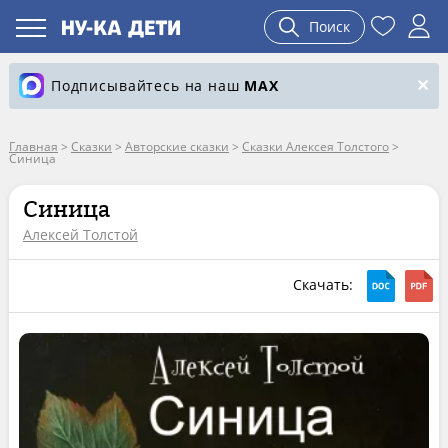
Поиск
Подписывайтесь на наш
MAX
Главная
>
Сказки
>
Авторские сказки
>
Сказки Алексея Толстого
>
Синица
Синица
Алексей Толстой
Скачать: