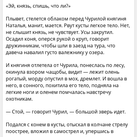
«Эй, князь, спишь, что ли?»
Плывет, стелется облаком перед Чурилой княгиня
Наталья, манит, мается. Рвут кусты легкое тело. Нет,
не слышит князь, не чувствует. Усы закрутил.
Осадил коня, оперся рукой о круп, говорит
дружинникам, чтобы шли в заезд на тура, что
давеча навалил густо валежнику у озера.
И княгиня отлетела от Чурила, понеслась по лесу,
окинула взором чащобы, видит — лежит олень
рогатый, морду опустил в мох, дремлет. И вошла в
него, в сонного, похитила его тело, подняла на
легкие ноги и оленем помчалась навстречу
охотникам.
— Стой, — говорит Чурил, — большой зверь идет.
Подался с конем в кусты, отыскал в колчане стрелу
поострее, вложил в самострел и, упершись в