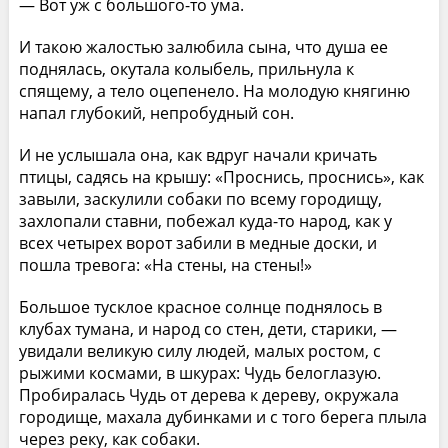
— Вот уж с большого-то ума.
И такою жалостью залюбила сына, что душа ее
поднялась, окутала колыбель, прильнула к
спящему, а тело оцепенело. На молодую княгиню
напал глубокий, непробудный сон.
И не услышала она, как вдруг начали кричать
птицы, садясь на крышу: «Проснись, проснись», как
завыли, заскулили собаки по всему городищу,
захлопали ставни, побежал куда-то народ, как у
всех четырех ворот забили в медные доски, и
пошла тревога: «На стены, на стены!»
Большое тусклое красное солнце поднялось в
клубах тумана, и народ со стен, дети, старики, —
увидали великую силу людей, малых ростом, с
рыжими космами, в шкурах: Чудь белоглазую.
Пробиралась Чудь от дерева к дереву, окружала
городище, махала дубинками и с того берега плыла
через реку, как собаки.