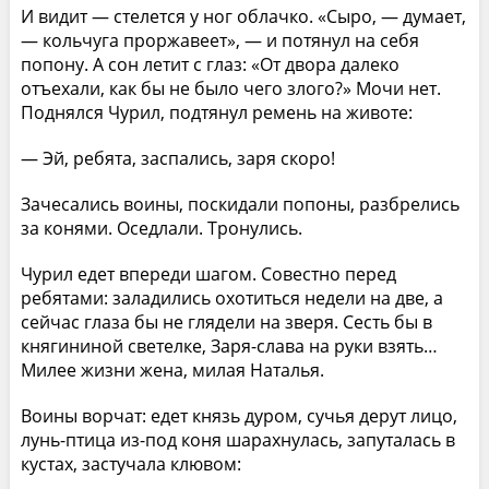
И видит — стелется у ног облачко. «Сыро, — думает,
— кольчуга проржавеет», — и потянул на себя
попону. А сон летит с глаз: «От двора далеко
отъехали, как бы не было чего злого?» Мочи нет.
Поднялся Чурил, подтянул ремень на животе:
— Эй, ребята, заспались, заря скоро!
Зачесались воины, поскидали попоны, разбрелись
за конями. Оседлали. Тронулись.
Чурил едет впереди шагом. Совестно перед
ребятами: заладились охотиться недели на две, а
сейчас глаза бы не глядели на зверя. Сесть бы в
княгининой светелке, Заря-слава на руки взять…
Милее жизни жена, милая Наталья.
Воины ворчат: едет князь дуром, сучья дерут лицо,
лунь-птица из-под коня шарахнулась, запуталась в
кустах, застучала клювом: