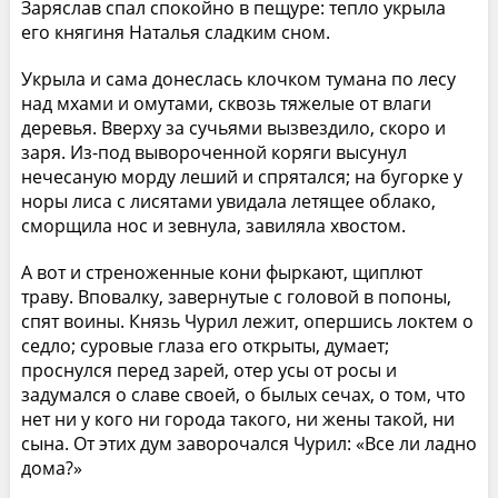
Заряслав спал спокойно в пещуре: тепло укрыла
его княгиня Наталья сладким сном.
Укрыла и сама донеслась клочком тумана по лесу
над мхами и омутами, сквозь тяжелые от влаги
деревья. Вверху за сучьями вызвездило, скоро и
заря. Из-под вывороченной коряги высунул
нечесаную морду леший и спрятался; на бугорке у
норы лиса с лисятами увидала летящее облако,
сморщила нос и зевнула, завиляла хвостом.
А вот и стреноженные кони фыркают, щиплют
траву. Вповалку, завернутые с головой в попоны,
спят воины. Князь Чурил лежит, опершись локтем о
седло; суровые глаза его открыты, думает;
проснулся перед зарей, отер усы от росы и
задумался о славе своей, о былых сечах, о том, что
нет ни у кого ни города такого, ни жены такой, ни
сына. От этих дум заворочался Чурил: «Все ли ладно
дома?»