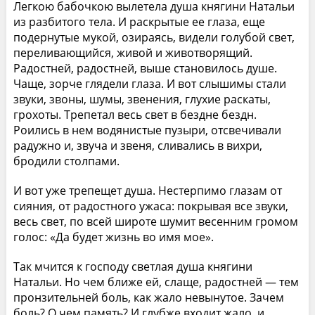
Легкою бабочкою вылетела душа княгини Натальи
из разбитого тела. И раскрытые ее глаза, еще
подернутые мукой, озираясь, видели голубой свет,
переливающийся, живой и животворящий.
Радостней, радостней, выше становилось душе.
Чаще, зорче глядели глаза. И вот слышимы стали
звуки, звоны, шумы, звенения, глухие раскаты,
грохоты. Трепетал весь свет в бездне бездн.
Роились в нем водянистые пузыри, отсвечивали
радужно и, звуча и звеня, сливались в вихри,
бродили столпами.
И вот уже трепещет душа. Нестерпимо глазам от
сияния, от радостного ужаса: покрывая все звуки,
весь свет, по всей широте шумит весенним громом
голос: «Да будет жизнь во имя мое».
Так мчится к господу светлая душа княгини
Натальи. Но чем ближе ей, слаще, радостней — тем
пронзительней боль, как жало невынутое. Зачем
боль? О чем память? И глубже входит жало, и