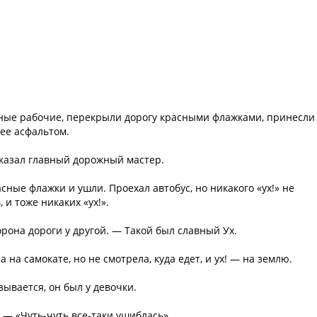
ные рабочие, перекрыли дорогу красными флажками, принесли
 ее асфальтом.
 сказал главный дорожный мастер.
сные флажки и ушли. Проехал автобус, но никакого «ух!» не
 и тоже никаких «ух!».
рона дороги у другой. — Такой был славный Ух.
а на самокате, но не смотрела, куда едет, и ух! — на землю.
ывается, он был у девочки.
 — «Чуть-чуть все-таки ушиблась».