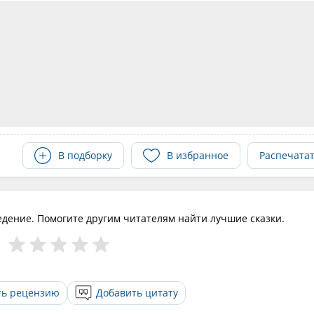
В подборку
В избранное
Распечата
едение. Помогите другим читателям найти лучшие сказки.
ть рецензию
Добавить цитату