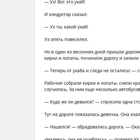
— Ух! Вот это ухаб!
И кондуктор сказал:
— Ух ты, какой ухаб!
Ух опять повеселел.
Но в один из весенних дней пришли дорож
кирки и лопаты, починили дорогу и залили
— Теперь от ухаба и следа не осталось! —
Рабочие собрали кирки и лопаты, сняли кра
случилось. За ним еще несколько автобусов,
— Куда же он девался? — спросила одна сто
Тут на дороге показалась девочка. Она ехал
— Нашелся! — обрадовалась дорога. — Оказ
«Надеюсь, она не ушиблась», — подумал Ух.