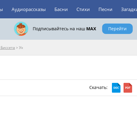
зы
Аудиорассказы
Басни
Стихи
Песни
Загадк
Подписывайтесь на наш
MAX
Перейти
 Биссета
>
Ух
Скачать: