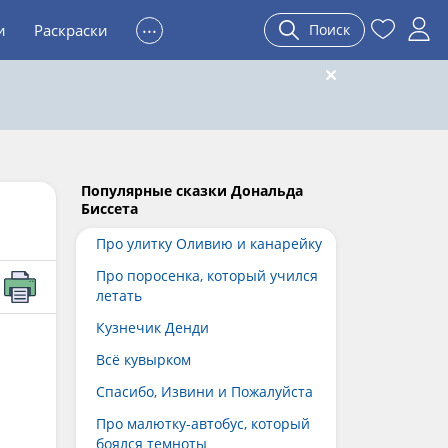
...
и
Раскраски
Поиск
Популярные сказки Дональда
Биссета
Про улитку Оливию и канарейку
Про поросенка, который учился
летать
Кузнечик Денди
Всё кувырком
Спасибо, Извини и Пожалуйста
Про малютку-автобус, который
боялся темноты