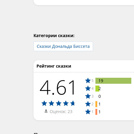
Категории сказки:
Сказки Дональда Биссета
Рейтинг сказки
4.61
19
5
2
4
0
3
1
2
Оценок: 23
1
1