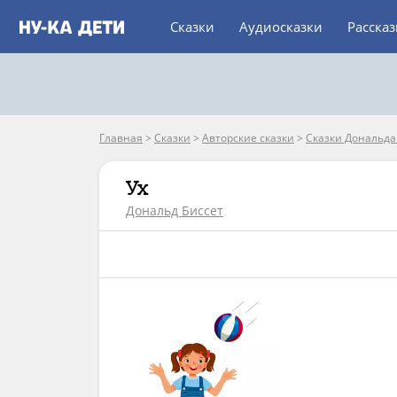
Сказки
Аудиосказки
Расска
Главная
>
Сказки
>
Авторские сказки
>
Сказки Дональда
Ух
Дональд Биссет