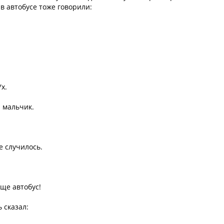
 в автобусе тоже говорили:
х.
л мальчик.
е случилось.
ще автобус!
ь сказал: