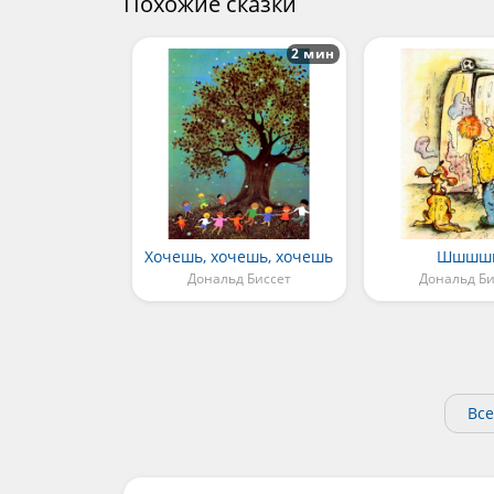
Похожие сказки
2 мин
Хочешь, хочешь, хочешь
Шшшш
Дональд Биссет
Дональд Би
Все