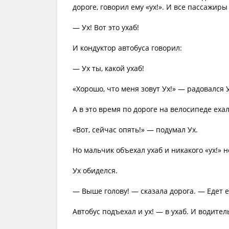
дороге, говорил ему «ух!». И все пассажиры
— Ух! Вот это ухаб!
И кондуктор автобуса говорил:
— Ух ты, какой ухаб!
«Хорошо, что меня зовут Ух!» — радовался У
А в это время по дороге на велосипеде еха
«Вот, сейчас опять!» — подумал Ух.
Но мальчик объехал ухаб и никакого «ух!» н
Ух обиделся.
— Выше голову! — сказала дорога. — Едет е
Автобус подъехал и ух! — в ухаб. И водител