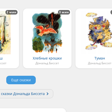
2 мин
3 мин
ш
Хлебные крошки
Туман
ссет
Дональд Биссет
Дональд Биссет
Еще сказки
 сказки Дональда Биссета