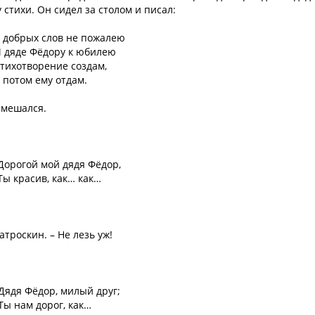
стихи. Он сидел за столом и писал:
 добрых слов не пожалею
 дяде Фёдору к юбилею
тихотворение создам,
 потом ему отдам.
 мешался.
Дорогой мой дядя Фёдор,
Ты красив, как… как…
троскин. – Не лезь уж!
Дядя Фёдор, милый друг;
Ты нам дорог, как…