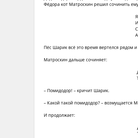
Фёдора кот Матроскин решил сочинить ему 
Я
И
С
А
Пёс Шарик всё это время вертелся рядом и
Матроскин дальше сочиняет:
– Помидодор! – кричит Шарик.
– Какой такой помидодор? – возмущается Ма
И продолжает: