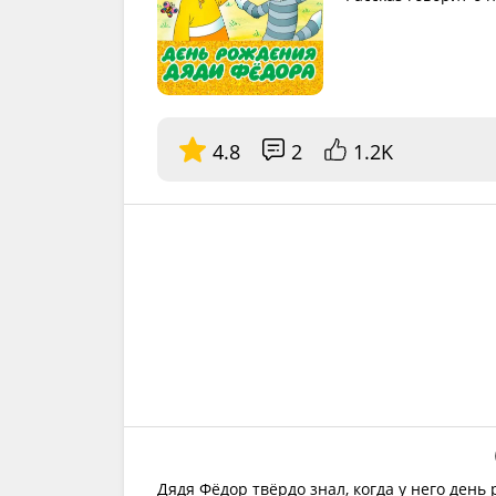
4.8
2
1.2K
Дядя Фёдор твёрдо знал, когда у него день