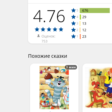
4.76
676
5
29
4
13
3
12
2
Оценок:
23
1
753
Похожие сказки
3 мин