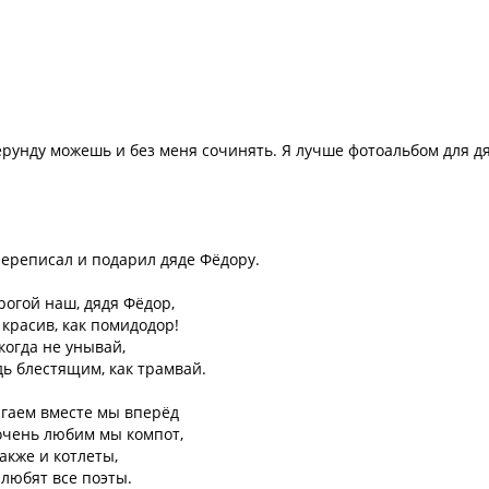
у ерунду можешь и без меня сочинять. Я лучше фотоальбом для д
переписал и подарил дяде Фёдору.
рогой наш, дядя Фёдор,
 красив, как помидодор!
когда не унывай,
дь блестящим, как трамвай.
гаем вместе мы вперёд
очень любим мы компот,
также и котлеты,
 любят все поэты.