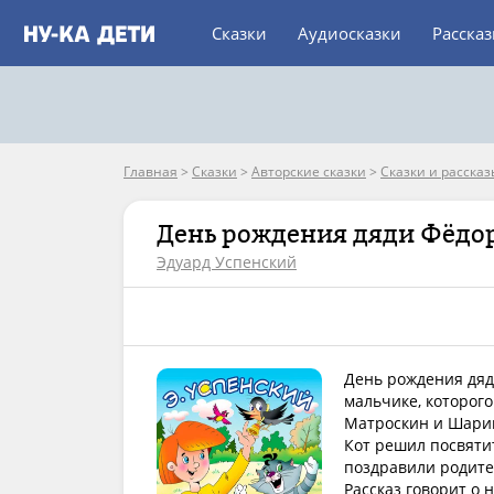
Сказки
Аудиосказки
Расска
Главная
>
Сказки
>
Авторские сказки
>
Сказки и рассказ
День рождения дяди Фёдо
Эдуард Успенский
День рождения дяди
мальчике, которого
Матроскин и Шарик,
Кот решил посвятит
поздравили родите
Рассказ говорит о