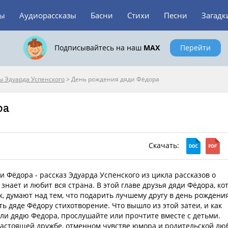
зы
Аудиорассказы
Басни
Стихи
Песни
Загадк
Подписывайтесь на наш
MAX
Перейти
ы Эдуарда Успенского
>
День рождения дяди Фёдора
ра
Скачать:
 Фёдора - рассказ Эдуарда Успенского из цикла рассказов о
 знает и любит вся страна. В этой главе друзья дяди Фёдора, ко
 думают над тем, что подарить лучшему другу в день рождения
ь дяде Фёдору стихотворение. Что вышло из этой затеи, и как
ли дядю Федора, прослушайте или прочтите вместе с детьми.
 настоящей дружбе, отменном чувстве юмора и родительской лю