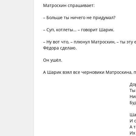
Матроскин спрашивает:
– Больше ты ничего не придумал?
– Суп, котлеты… – говорит Шарик.
– Ну вот что, – плюнул Матроскин, – ты эт
Фёдора сделаю.
Он ушёл.
А Шарик взял все черновики Матроскина, 
До
Ты
Ни
Бу
Ша
И 
А 
Их