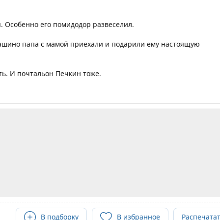
я. Особенно его помидодор развеселил.
вашино папа с мамой приехали и подарили ему настоящую
ть. И почтальон Печкин тоже.
В подборку
В избранное
Распечата