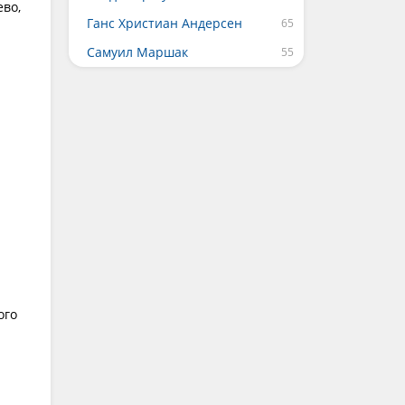
ево,
Ганс Христиан Андерсен
Самуил Маршак
ого