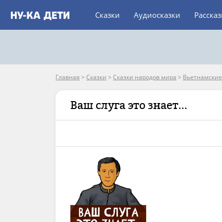
Сказки
Аудиосказки
Расска
Главная
>
Сказки
>
Сказки народов мира
>
Вьетнамские
Ваш слуга это знает...