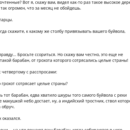
очтенные? Вот я, скажу вам, видел как-то раз такое высокое дер
 так огромен, что за месяц не обойдешь.
старцы.
огда скажите, к какому же столбу привязывать вашего буйвола,
равду... Бросьте ссориться. Но скажу вам честно, это еще не
такой барабан, от грохота которого сотрясались целые страны!
к четвертому с расспросами:
о грохот сотрясает целые страны?
ь тот барабан, едва хватило шкуры того самого буйвола с реки
ое макушкой небо достает, ну, а индийский тростник, ствол котор
 обруч.
 оказался.
 они, – на что вешают ваш барабан, когда собираются в него