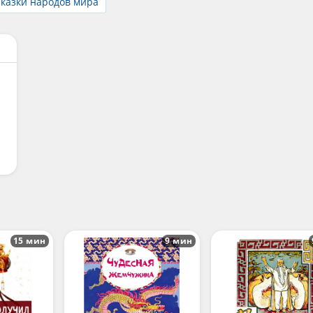
казки народов мира
15 мин
9 мин