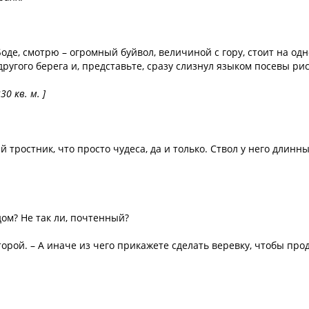
оде, смотрю – огромный буйвол, величиной с гору, стоит на од
другого берега и, представьте, сразу слизнул языком посевы рис
0 кв. м. ]
й тростник, что просто чудеса, да и только. Ствол у него длинны
дом? Не так ли, почтенный?
торой. – А иначе из чего прикажете сделать веревку, чтобы про