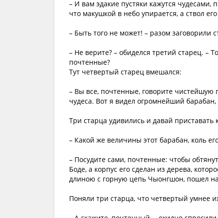
– И вам эдакие пустяки кажутся чудесами, п
что макушкой в небо упирается, а ствол его
– Быть того не может! – разом заговорили 
– Не верите? – обиделся третий старец. – Т
почтенные?
Тут четвертый старец вмешался:
– Вы все, почтенные, говорите чистейшую п
чудеса. Вот я видел огромнейший барабан, 
Три старца удивились и давай приставать 
– Какой же величины этот барабан, коль ег
– Посудите сами, почтенные: чтобы обтянут
Боде, а корпус его сделан из дерева, котор
длиною с горную цепь Чыонгшон, пошел на
Поняли три старца, что четвертый умнее их
– А скажите, почтенный, – ехидно спросили