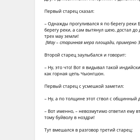
Первый старец сказал:
– Однажды прогуливался я по берегу реки Б
берегу реки, а сам вытянул шею, достал до 
трех мау земли!
[Мау – старинная мера площади, примерно 33
Второй старец заулыбался и говорит:
– Ну, это что! Вот я видывал такой индийски
как горная цепь Чыонгшон.
Первый старец с усмешкой заметил:
– Ну, а по толщине этот ствол с общинный 
– Вот именно, – невозмутимо ответил ему в
тому буйволу в ноздри!
Тут вмешался в разговор третий старец: