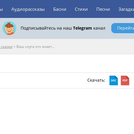
зы
Аудиорассказы
Басни
Стихи
Песни
Загадк
Подписывайтесь на наш
Telegram
канал
Перейт
 сказки
>
Ваш слуга это знает...
Скачать: