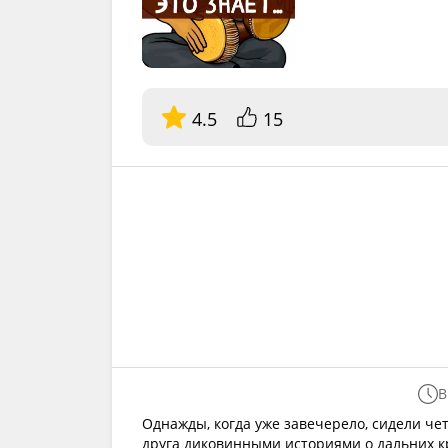
4.5
15
В
Однажды, когда уже завечерело, сидели че
друга диковинными историями о дальних к