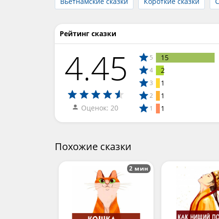
Вьетнамские сказки
Короткие сказки
С
Рейтинг сказки
4.45
15
5
2
4
1
3
1
2
Оценок: 20
1
1
Похожие сказки
2 мин