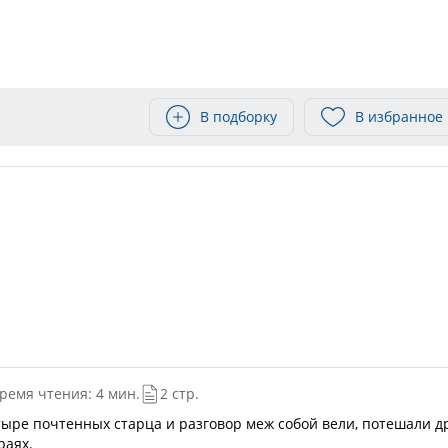
В подборку
В избранное
ремя чтения: 4 мин.
2 стр.
тыре почтенных старца и разговор меж собой вели, потешали д
раях.