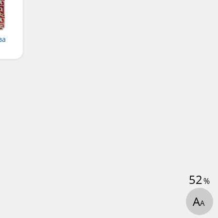
ва
52
%
А
А