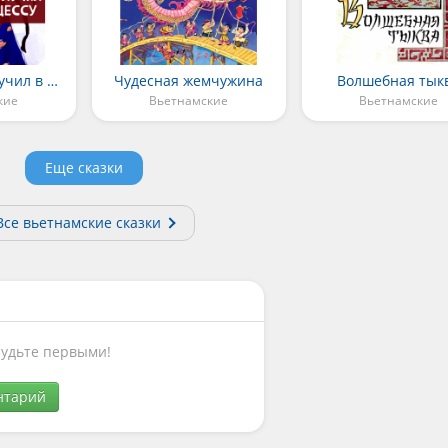
Как нищий получил в жёны принцессу
Чудесная жемчужина
Волшебная тык
кие
Вьетнамские
Вьетнамские
Еще сказки
Все вьетнамские сказки
Будьте первыми!
нтарий