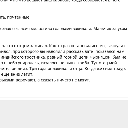
ить, почтенные.
в знак согласия милостиво головами закивали. Мальчик за ухом
я часто с отцом хаживал. Как-то раз остановились мы, глянули с
буйвол, про которого вы изволили рассказывать, показался нам
 индийского тростника, равный горной цепи Чыонгшон, был не
го в небо упиралась, казалось не выше гриба. Тут отец мой
летел он вниз. Три года оплакивал я отца. Когда же снял траур,
е еще вниз летит.
зыками ворочают, а сказать ничего не могут.