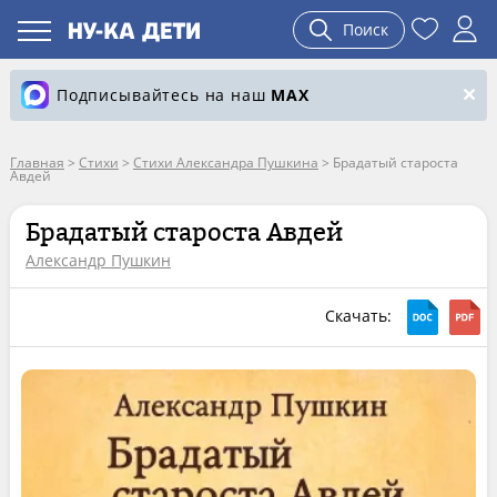
Поиск
Подписывайтесь на наш
MAX
Главная
>
Стихи
>
Стихи Александра Пушкина
>
Брадатый староста
Авдей
Брадатый староста Авдей
Александр Пушкин
Скачать: