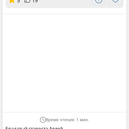
5
19
Время чтения: 1 мин.
Брадатый староста Авдей