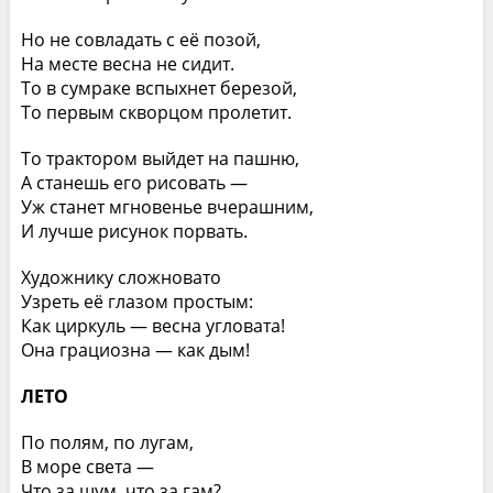
Но не совладать с её позой,
На месте весна не сидит.
То в сумраке вспыхнет березой,
То первым скворцом пролетит.
То трактором выйдет на пашню,
А станешь его рисовать —
Уж станет мгновенье вчерашним,
И лучше рисунок порвать.
Художнику сложновато
Узреть её глазом простым:
Как циркуль — весна угловата!
Она грациозна — как дым!
ЛЕТО
По полям, по лугам,
В море света —
Что за шум, что за гам?