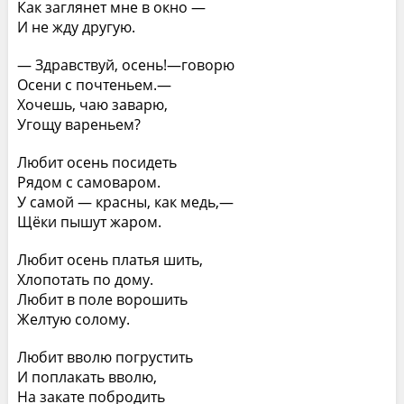
Как заглянет мне в окно —
И не жду другую.
— Здравствуй, осень!—говорю
Осени с почтеньем.—
Хочешь, чаю заварю,
Угощу вареньем?
Любит осень посидеть
Рядом с самоваром.
У самой — красны, как медь,—
Щёки пышут жаром.
Любит осень платья шить,
Хлопотать по дому.
Любит в поле ворошить
Желтую солому.
Любит вволю погрустить
И поплакать вволю,
На закате побродить