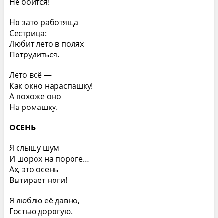
Не боится!
Но зато работяща
Сестрица:
Любит лето в полях
Потрудиться.
Лето всё —
Как окно нараспашку!
А похоже оно
На ромашку.
ОСЕНЬ
Я слышу шум
И шорох на пороге…
Ах, это осень
Вытирает ноги!
Я люблю её давно,
Гостью дорогую.