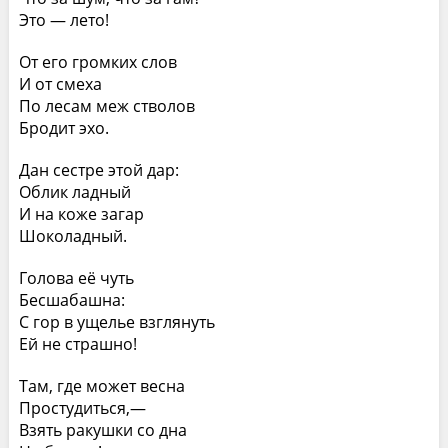
Это — лето!
От его громких слов
И от смеха
По лесам меж стволов
Бродит эхо.
Дан сестре этой дар:
Облик ладный
И на коже загар
Шоколадный.
Голова её чуть
Бесшабашна:
С гор в ущелье взглянуть
Ей не страшно!
Там, где может весна
Простудиться,—
Взять ракушки со дна