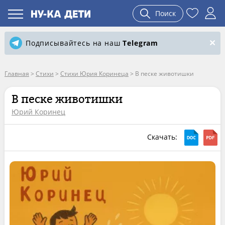
Поиск
Подписывайтесь на наш
Telegram
Главная
>
Стихи
>
Стихи Юрия Коринеца
>
В песке животишки
В песке животишки
Юрий Коринец
Скачать: