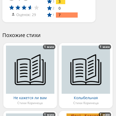
3
3
0
2
Оценок: 29
7
1
Похожие стихи
1 мин
1 мин
Не кажется ли вам
Колыбельная
Стихи Коринеца
Стихи Коринеца
1 мин
1 мин