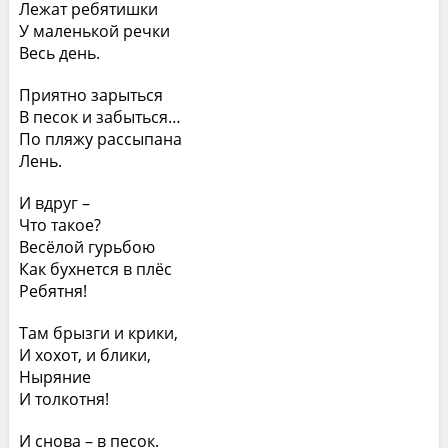
Лежат ребятишки
У маленькой речки
Весь день.
Приятно зарыться
В песок и забыться…
По пляжу рассыпана
Лень.
И вдруг –
Что такое?
Весёлой гурьбою
Как бухнется в плёс
Ребятня!
Там брызги и крики,
И хохот, и блики,
Ныряние
И толкотня!
И снова – в песок.