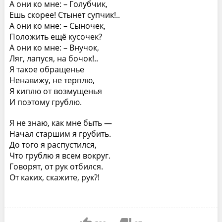
А они ко мне: – Голубчик,
Ешь скорее! Стынет супчик!..
А они ко мне: – Сыночек,
Положить ещё кусочек?
А они ко мне: – Внучок,
Ляг, лапуся, на бочок!..
Я такое обращенье
Ненавижу, не терплю,
Я киплю от возмущенья
И поэтому грублю.
Я не знаю, как мне быть —
Начал старшим я грубить.
До того я распустился,
Что грублю я всем вокруг.
Говорят, от рук отбился.
От каких, скажите, рук?!