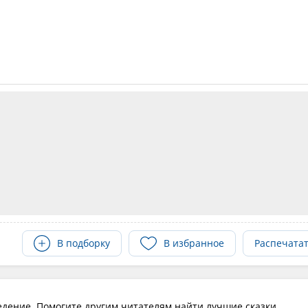
В подборку
В избранное
Распечата
едение. Помогите другим читателям найти лучшие сказки.