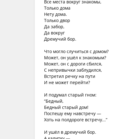
Все места вокруг знакомы,
Только дома
Нету дома.
Только двор
Да забор,
Да вокруг
Дремучий бор.
Что могло случиться с домом?
Может, он ушёл к знакомым?
Может, он с дороги сбился,
С непривычки заблудился,
Встретил речку на пути
И не может перейти?
И подумал старый гном:
“Бедный,
Бедный старый дом!
Поспешу ему навстречу —
Хоть на полдороге встречу...”
И ушёл в дремучий бор.
А калитку —