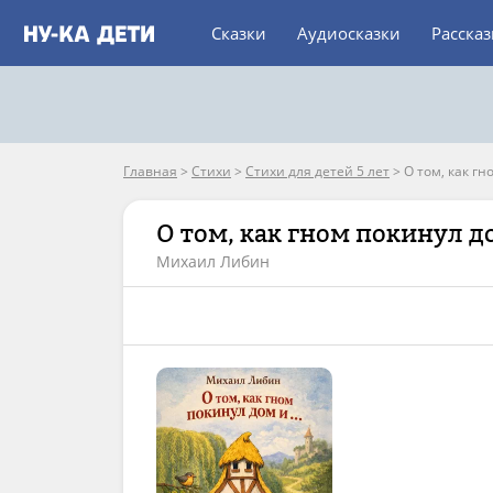
Сказки
Аудиосказки
Расска
Главная
>
Стихи
>
Стихи для детей 5 лет
>
О том, как г
О том, как гном покинул д
Михаил Либин