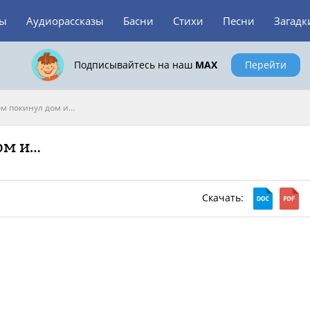
зы
Аудиорассказы
Басни
Стихи
Песни
Загадк
Подписывайтесь на наш
MAX
Перейти
ном покинул дом и…
ом и…
Скачать: