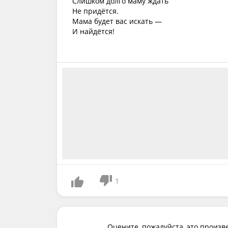
Слишком долго маму ждать
Не придётся.
Мама будет вас искать —
И найдётся!
1
Оцените, пожалуйста, это произв