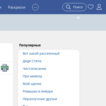
...
и
Раскраски
Поиск
Популярные
Вот какой рассеянный
Дядя Степа
Чистописание
Про мимозу
Мой щенок
Ромашки в январе
Неразлучные друзья