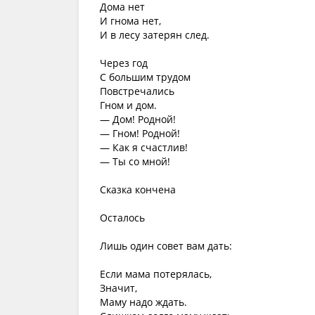
Дома нет
И гнома нет,
И в лесу затерян след.
Через год
С большим трудом
Повстречались
Гном и дом.
— Дом! Родной!
— Гном! Родной!
— Как я счастлив!
— Ты со мной!
Сказка кончена
Осталось
Лишь один совет вам дать:
Если мама потерялась,
Значит,
Маму надо ждать.