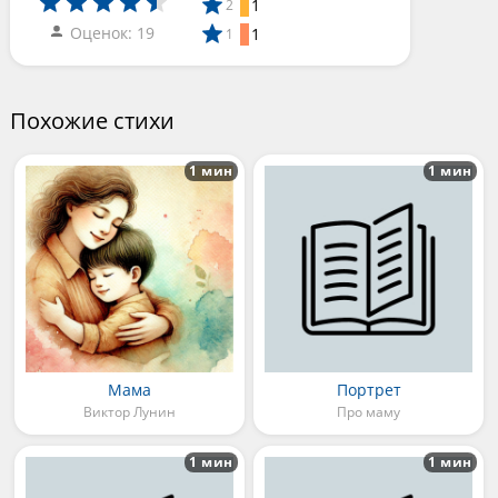
1
2
Оценок: 19
1
1
Похожие стихи
1 мин
1 мин
Мама
Портрет
Виктор Лунин
Про маму
1 мин
1 мин