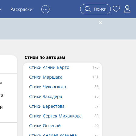
...
и
Раскраски
Поиск
Стихи по авторам
Стихи Агнии Барто
Стихи Маршака
ым
Стихи Чуковского
та
Стихи Заходера
Стихи Берестова
ки
Стихи Сергея Михалкова
Стихи Осеевой
Стихи Андрея Усачева