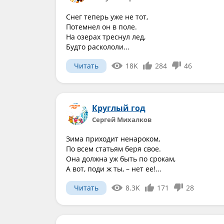
Снег теперь уже не тот,
Потемнел он в поле.
На озерах треснул лед,
Будто раскололи...
Читать
18K
284
46
Круглый год
Сергей Михалков
Зима приходит ненароком,
По всем статьям беря свое.
Она должна уж быть по срокам,
А вот, поди ж ты, – нет ее!...
Читать
8.3K
171
28