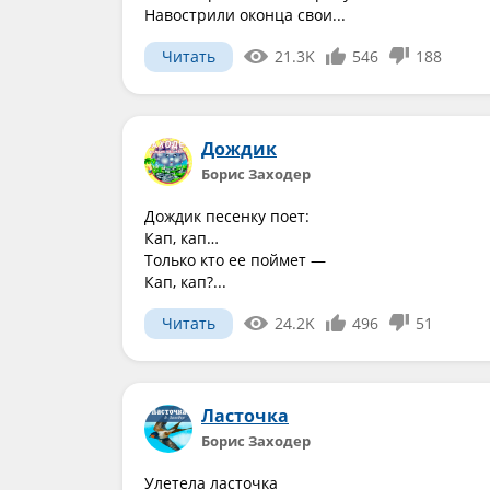
Навострили оконца свои...
Читать
21.3K
546
188
Дождик
Борис Заходер
Дождик песенку поет:
Кап, кап…
Только кто ее поймет —
Кап, кап?...
Читать
24.2K
496
51
Ласточка
Борис Заходер
Улетела ласточка