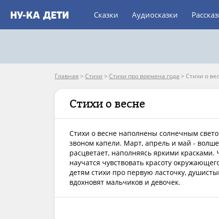
Сказки
Аудиосказки
Расска
Главная
>
Стихи
>
Стихи про времена года
>
Стихи о ве
Стихи о весне
Стихи о весне наполнены солнечным свет
звоном капели. Март, апрель и май - волш
расцветает, наполняясь яркими красками. 
научатся чувствовать красоту окружающег
детям стихи про первую ласточку, душисты
вдохновят мальчиков и девочек.