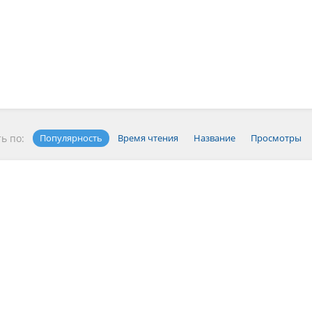
ь по:
Популярность
Время чтения
Название
Просмотры