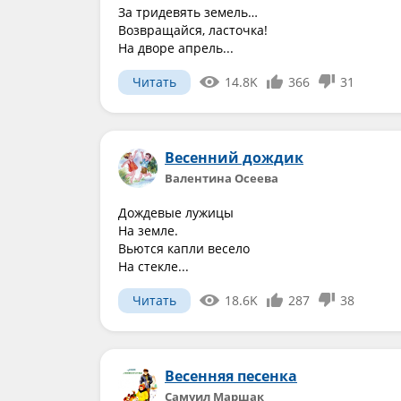
За тридевять земель…
Возвращайся, ласточка!
На дворе апрель...
Читать
14.8K
366
31
Весенний дождик
Валентина Осеева
Дождевые лужицы
На земле.
Вьются капли весело
На стекле...
Читать
18.6K
287
38
Весенняя песенка
Самуил Маршак