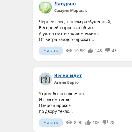
Ландыш
Самуил Маршак
Чернеет лес, теплом разбуженный,
Весенней сыростью объят.
А уж на ниточках жемчужины
От ветра каждого дрожат...
Читать
10.5K
145
43
Весна идёт
Агния Барто
Утром было солнечно
И совсем тепло.
Озеро широкое
по двору текло...
Читать
8.9K
106
28