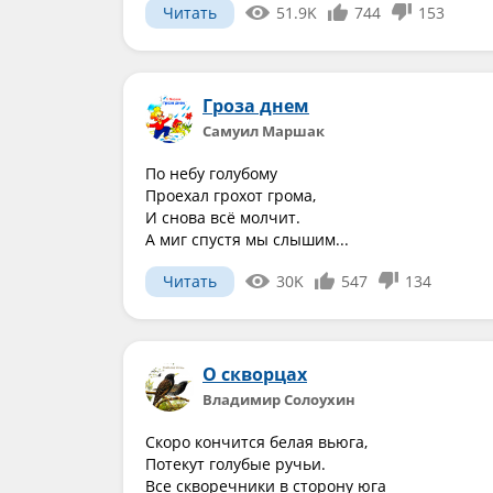
Читать
51.9K
744
153
Гроза днем
Самуил Маршак
По небу голубому
Проехал грохот грома,
И снова всё молчит.
А миг спустя мы слышим...
Читать
30K
547
134
О скворцах
Владимир Солоухин
Скоро кончится белая вьюга,
Потекут голубые ручьи.
Все скворечники в сторону юга