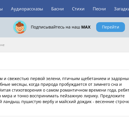
зы
Аудиорассказы
Басни
Стихи
Песни
Загадк
Подписывайтесь на наш
MAX
Перейти
сне
ом и свежестью первой зелени, птичьим щебетанием и задорн
ебные месяцы, когда природа пробуждается от зимнего сна и
Читая стихотворения о самом романтичном времени года, ребя
о мира и тонко воспринимать пейзажную лирику. Предложите
й ландыш, пушистую вербу и майский дождик - весенние строч