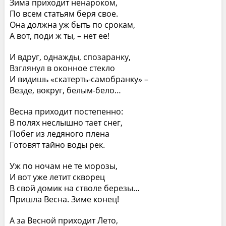
Зима приходит ненароком,
По всем статьям беря свое.
Она должна уж быть по срокам,
А вот, поди ж ты, – нет ее!
И вдруг, однажды, спозаранку,
Взглянул в оконное стекло
И видишь «скатерть-самобранку» –
Везде, вокруг, белым-бело…
Весна приходит постепенно:
В полях неслышно тает снег,
Побег из ледяного плена
Готовят тайно воды рек.
Уж по ночам не те морозы,
И вот уже летит скворец
В свой домик на стволе березы…
Пришла Весна. Зиме конец!
А за Весной приходит Лето,