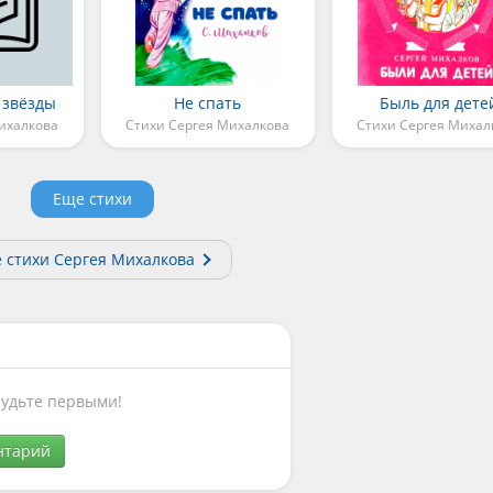
 звёзды
Не спать
Быль для дете
ихалкова
Стихи Сергея Михалкова
Стихи Сергея Михал
Еще стихи
е стихи Сергея Михалкова
Будьте первыми!
нтарий