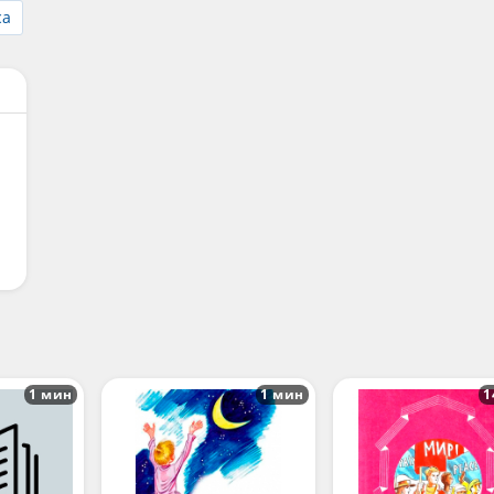
са
1 мин
1 мин
1