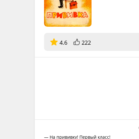
4.6
222
— На прививку! Первый класс!