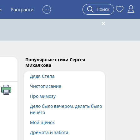
...
и
Раскраски
Поиск
Популярные стихи Сергея
Михалкова
Дядя Степа
Чистописание
Про мимозу
Дело было вечером, делать было
нечего
Мой щенок
Дремота и забота