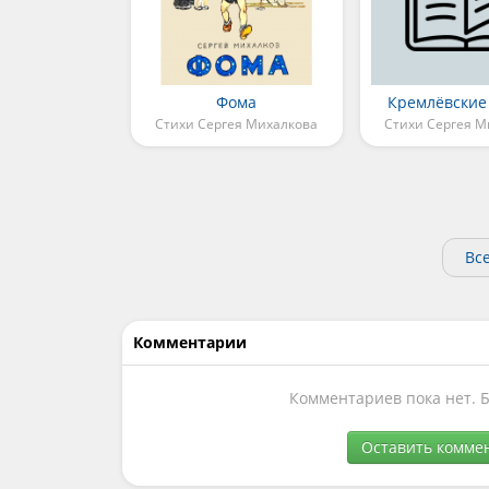
Фома
Кремлёвские
Стихи Сергея Михалкова
Стихи Сергея М
Вс
Комментарии
Комментариев пока нет. 
Оставить комме