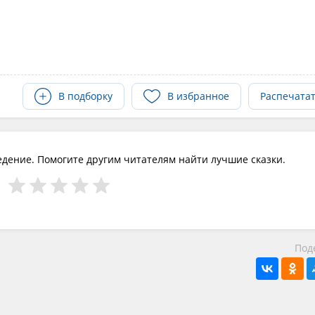
В подборку
В избранное
Распечата
едение. Помогите другим читателям найти лучшие сказки.
Под