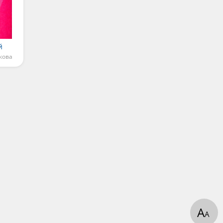
й
кова
А
А