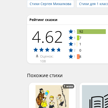
Стихи Сергея Михалкова
Стихи для 1 клас
Рейтинг сказки
4.62
92
5
7
4
1
3
0
2
Оценок:
8
1
108
Похожие стихи
1 мин