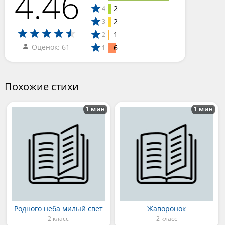
4.46
2
4
2
3
1
2
Оценок: 61
6
1
Похожие стихи
1 мин
1 мин
Родного неба милый свет
Жаворонок
2 класс
2 класс