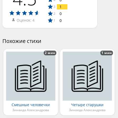
1
3
0
2
Оценок: 4
0
1
Похожие стихи
2 мин
1 мин
Смешные человечки
Четыре старушки
Зинаида Александрова
Зинаида Александрова