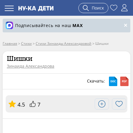
Поиск
Подписывайтесь на наш
MAX
Главная
>
Стихи
>
Стихи Зинаиды Александровой
>
Шишки
Шишки
Зинаида Александрова
Скачать:
4.5
7