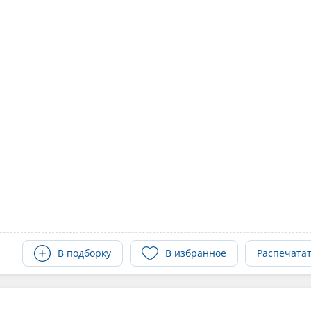
В подборку
В избранное
Распечата