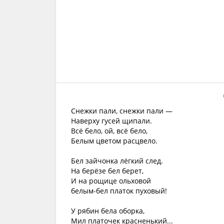
Снежки пали, снежки пали —
Наверху гусей щипали.
Всё бело, ой, всё бело,
Белым цветом расцвело.
Бел зайчонка лёгкий след.
На берёзе бел берет,
И на рощице ольховой
белым-бел платок пуховый!
У рябин бела оборка,
Мил платочек красненький...