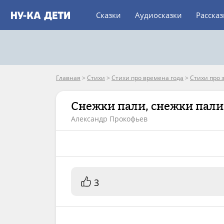
Сказки
Аудиосказки
Расска
Главная
>
Стихи
>
Стихи про времена года
>
Стихи про 
Снежки пали, снежки пали.
Александр Прокофьев
3