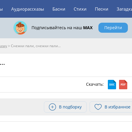
зы
Аудиорассказы
Басни
Стихи
Песни
Загадк
Подписывайтесь на наш
MAX
Перейти
зиму
>
Снежки пали, снежки пали...
..
Скачать:
В подборку
В избранное