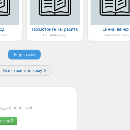
од
Посмотрите-ка, ребята
Синий вечер
шака
На Новый год
Стихи про зиму
Еще стихи
Все стихи про зиму
Будьте первыми!
нтарий