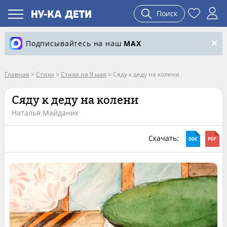
Поиск
Подписывайтесь на наш
MAX
Главная
>
Стихи
>
Стихи на 9 мая
>
Сяду к деду на колени
Сяду к деду на колени
Наталья Майданик
Скачать: