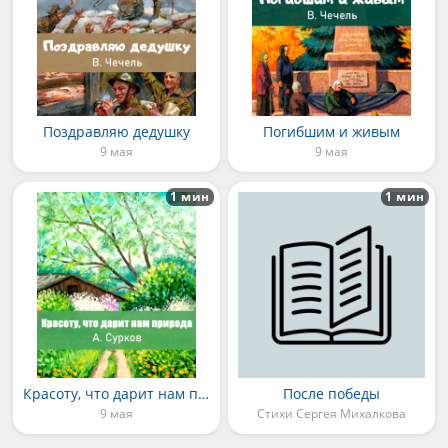
Поздравляю дедушку
Погибшим и живым
9 мая
9 мая
1 мин
1 мин
Красоту, что дарит нам природа
После победы
9 мая
Стихи Сергея Михалкова