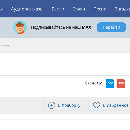
зы
Аудиорассказы
Басни
Стихи
Песни
Загадк
Подписывайтесь на наш
MAX
Перейти
чонок
Скачать:
В подборку
В избранное