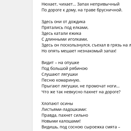
Нюхает, чихает… Запах непривычный
По дороге к дому, на траве брусничной.
Здесь они от дождика
Прятались под елками,
Здесь катали ежика
С длинными иголками,
Здесь он поскользнулся, съехал в грязь на 
Но опять мешает незнакомый запах!
Видит – на опушке
Под большой рябиною
Слушают лягушки
Песню комариную.
Прыгают лягушки, не промочат ноги…
Что же так невкусно пахнет на дороге?
Хлопают осины
Листьями-ладошками:
Правда, пахнет сильно
Новыми калошами!
Видишь, под сосною сыроежка смята –