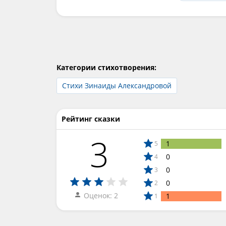
Категории стихотворения:
Стихи Зинаиды Александровой
Рейтинг сказки
3
1
5
0
4
0
3
0
2
Оценок: 2
1
1