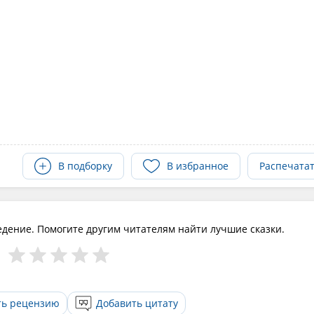
В подборку
В избранное
Распечата
едение. Помогите другим читателям найти лучшие сказки.
ть рецензию
Добавить цитату