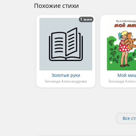
Похожие стихи
1 мин
Золотые руки
Мой ми
Зинаида Александрова
Зинаида Алекс
Все с