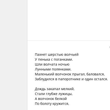
Пахнет шерстью волчьей
У пенька с поганками.
Шли волчата ночью
Лунными полянками.
Маленький волчонок прыгал, баловался,
Заблудился в папоротнике и один остался.
Дождь закапал мелкий,
Стали глубже лужицы,
А волчонок белкой
По болоту кружится,