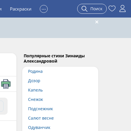
...
и
Раскраски
Поиск
Популярные стихи Зинаиды
Александровой
Родина
Дозор
Капель
Снежок
Подснежник
Салют весне
Одуванчик