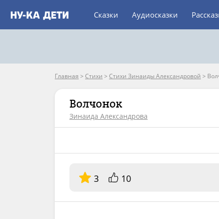
Сказки
Аудиосказки
Расска
Главная
>
Стихи
>
Стихи Зинаиды Александровой
>
Вол
Волчонок
Зинаида Александрова
3
10