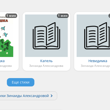
1 мин
1 мин
шка
Капель
Невидимка
андрова
Зинаида Александрова
Зинаида Александр
Еще стихи
тихи Зинаиды Александровой