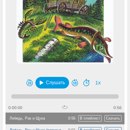
1x
Слушать
0:00:00
0:56
Лебедь, Рак и Щука
0:56
В плейлист
Скачать