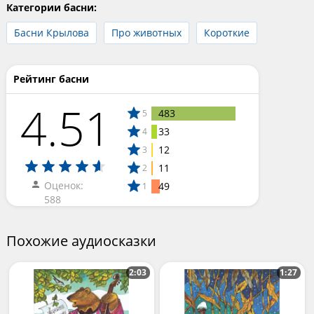
Категории басни:
Басни Крылова
Про животных
Короткие
Рейтинг басни
4.51
483
5
33
4
12
3
11
2
Оценок:
49
1
588
Похожие аудиосказки
2:03
1:27