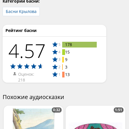
Категории басни:
Басни Крылова
Рейтинг басни
4.57
178
5
15
4
9
3
3
2
Оценок:
13
1
218
Похожие аудиосказки
0:32
1:51