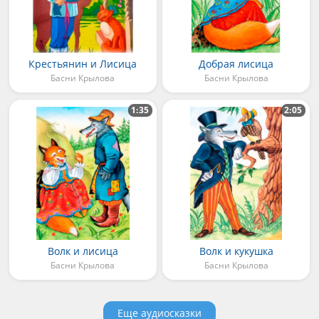
Крестьянин и Лисица
Добрая лисица
Басни Крылова
Басни Крылова
1:35
2:05
Волк и лисица
Волк и кукушка
Басни Крылова
Басни Крылова
Еще аудиосказки