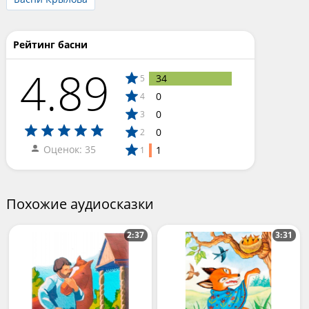
Рейтинг басни
4.89
34
5
0
4
0
3
0
2
Оценок: 35
1
1
Похожие аудиосказки
2:37
3:31