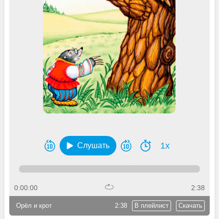
1x
Слушать
0:00:00
2:38
Орёл и крот
2:38
В плейлист
Скачать