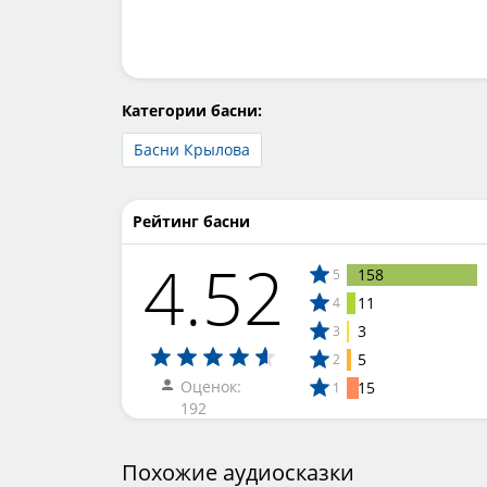
Категории басни:
Басни Крылова
Рейтинг басни
4.52
158
5
11
4
3
3
5
2
Оценок:
15
1
192
Похожие аудиосказки