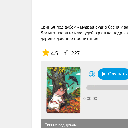
Свинья под дубом - мудрая аудио басня Ив
Досыта наевшись желудей, хрюшка подрывае
дерево, дающее пропитание.
4.5
227
Слушать
0:00:00
Свинья под дубом