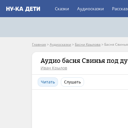
Сказки
Аудиосказки
Расска
Главная
>
Аудиосказки
>
Басни Крылова
>
Басня Свинья
Аудио басня Свинья под д
Иван Крылов
Читать
Слушать