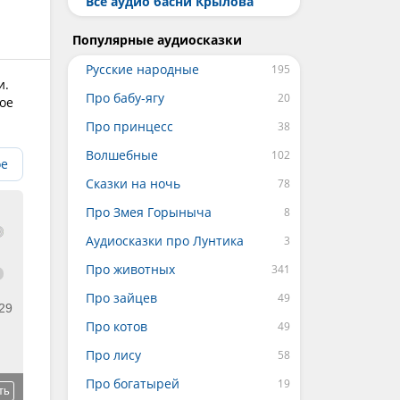
Все аудио басни Крылова
Популярные аудиосказки
Русские народные
и.
Про бабу-ягу
ое
Про принцесс
Волшебные
ое
Сказки на ночь
Про Змея Горыныча
Аудиосказки про Лунтика
Про животных
Про зайцев
29
Про котов
Про лису
Про богатырей
ть