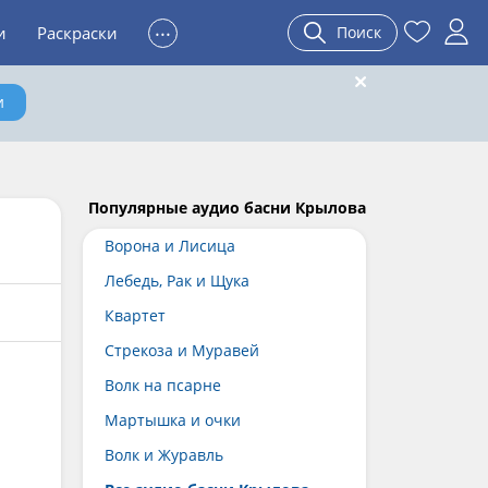
...
и
Раскраски
Поиск
и
Популярные аудио басни Крылова
Ворона и Лисица
Лебедь, Рак и Щука
Квартет
Стрекоза и Муравей
Волк на псарне
Мартышка и очки
Волк и Журавль