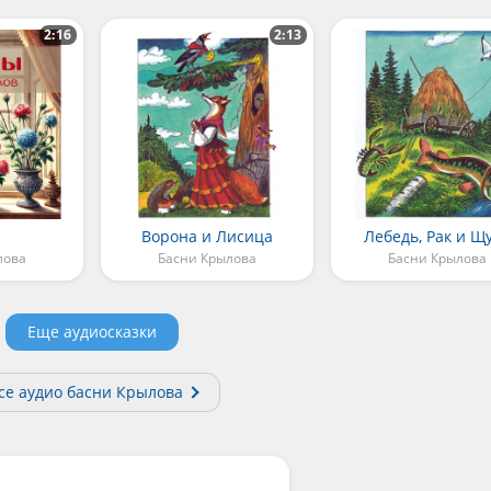
2:16
2:13
ы
Ворона и Лисица
Лебедь, Рак и Щ
лова
Басни Крылова
Басни Крылова
Еще аудиосказки
се аудио басни Крылова