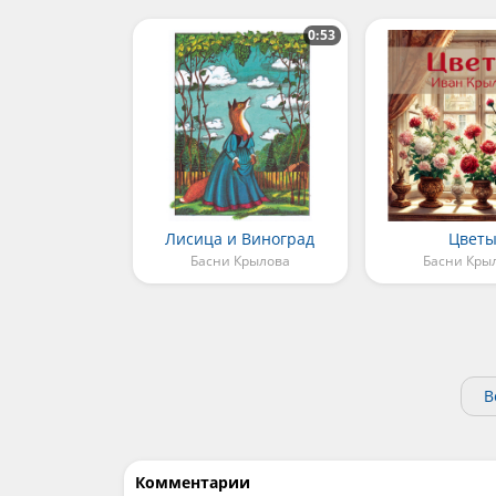
0:53
Лисица и Виноград
Цвет
Басни Крылова
Басни Кры
В
Комментарии