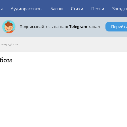
зы
Аудиорассказы
Басни
Стихи
Песни
Загадк
Подписывайтесь на наш
Telegram
канал
Перейт
 под дубом
убом