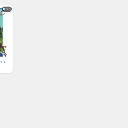
0:56
ука