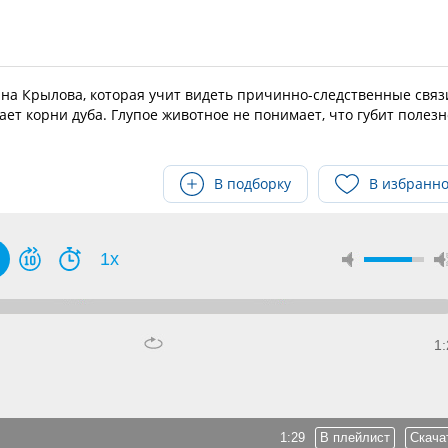
ана Крылова, которая учит видеть причинно-следственные связ
т корни дуба. Глупое животное не понимает, что губит полезн
В подборку
В избранн
1x
1:
1:29
В плейлист
Скача