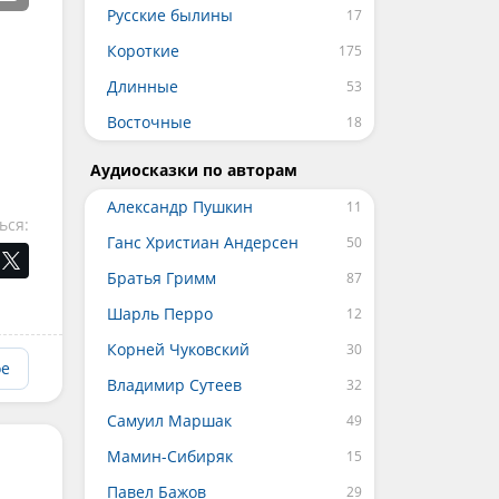
Русские былины
Короткие
Длинные
Восточные
Аудиосказки по авторам
Александр Пушкин
ься:
Ганс Христиан Андерсен
Братья Гримм
Шарль Перро
Корней Чуковский
ое
Владимир Сутеев
Самуил Маршак
Мамин-Сибиряк
Павел Бажов