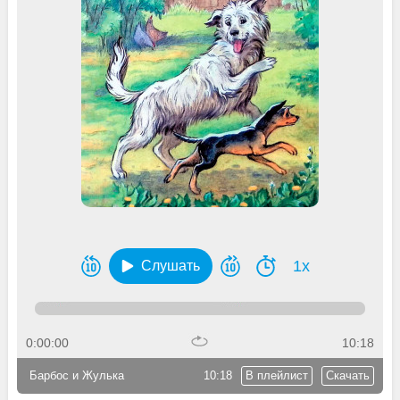
1x
Слушать
0:00:00
10:18
Барбос и Жулька
10:18
В плейлист
Скачать