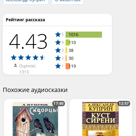
Рейтинг рассказа
4.43
1016
5
110
4
38
3
30
2
Оценок:
119
1
1313
Похожие аудиосказки
17:40
12:57