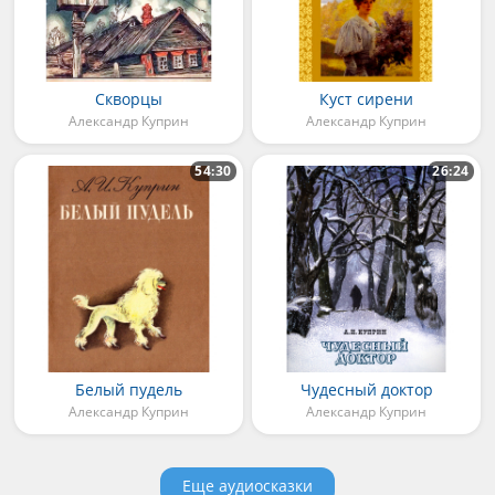
Скворцы
Куст сирени
Александр Куприн
Александр Куприн
54:30
26:24
Белый пудель
Чудесный доктор
Александр Куприн
Александр Куприн
Еще аудиосказки