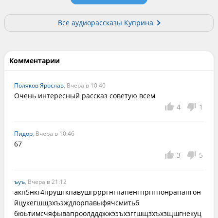
Все аудиорассказы Куприна
Комментарии
Поляков Ярослав
, Вчера в 10:40
Очень интересный рассказ советую всем
4
1
Пидор
, Вчера в 10:46
67
3
5
ъуъ
, Вчера в 21:12
акп5нкг4прушгкпавушгррргнгпапенгпрпгпонрапапгон
йцукегшщзхъэждлорпавыфячсмитьб     
бюьтимсчяфывапроолддджжээъхзггшщзхъхзщшгнекуц