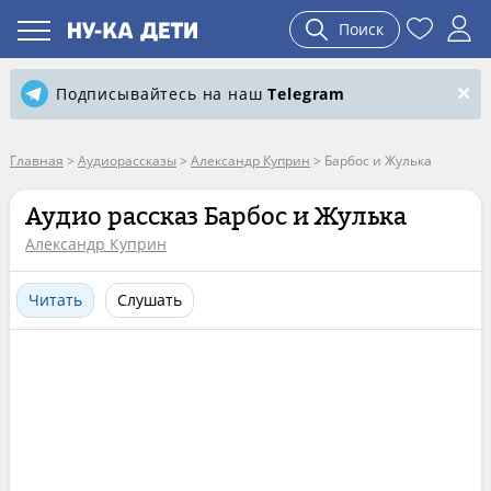
Поиск
Подписывайтесь на наш
Telegram
Главная
>
Аудиорассказы
>
Александр Куприн
>
Барбос и Жулька
Аудио рассказ Барбос и Жулька
Александр Куприн
Читать
Слушать