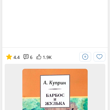
4.4
6
1.9K