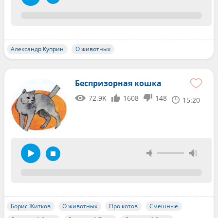
Александр Куприн
О животных
Беспризорная кошка
72.9K
1608
148
15:20
Борис Житков
О животных
Про котов
Смешные