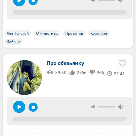
Лев Толстой
О животных
Про котов
Короткие
Добрые
Про обезьянку
89.6K
2766
366
32:41