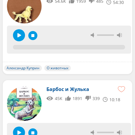
54.6K
1959
485
54:30
Александр Куприн
О животных
Барбос и Жулька
45K
1891
339
10:18