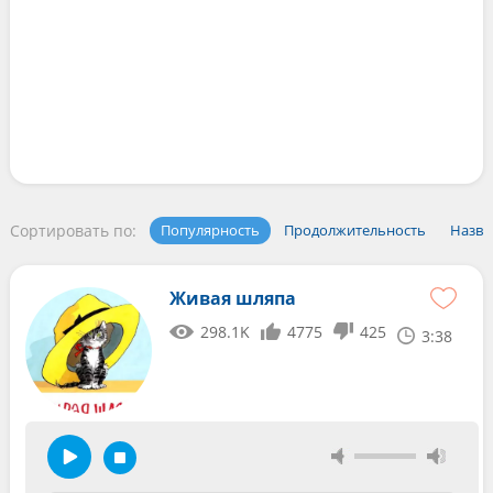
Сортировать по:
Популярность
Продолжительность
Назва
Живая шляпа
298.1K
4775
425
3:38