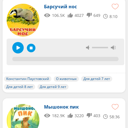
Барсучий нос
106.5K
4027
649
8:10
Константин Паустовский
О животных
Для детей 7 лет
Для детей 8 лет
Для детей 9 лет
Мышонок пик
182.9K
3220
403
58:36