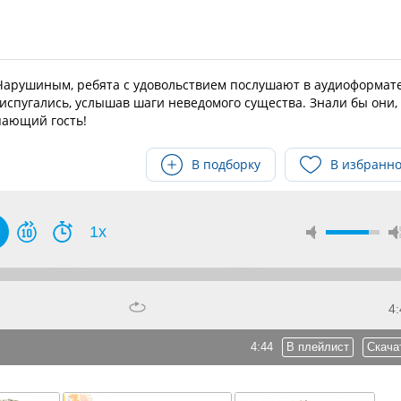
арушиным, ребята с удовольствием послушают в аудиоформате
испугались, услышав шаги неведомого существа. Знали бы они,
пающий гость!
В подборку
В избранн
1x
4:
4:44
В плейлист
Скача