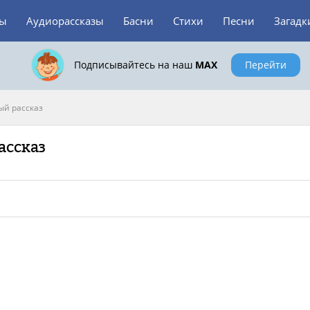
зы
Аудиорассказы
Басни
Стихи
Песни
Загадк
Подписывайтесь на наш
MAX
Перейти
й рассказ
ассказ