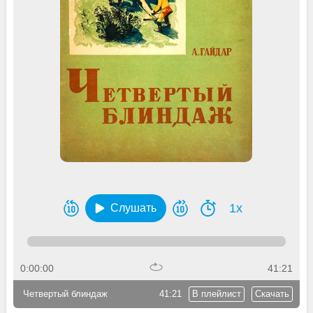
1x
Слушать
0:00:00
41:21
Четвертый блиндаж
41:21
В плейлист
Скачать