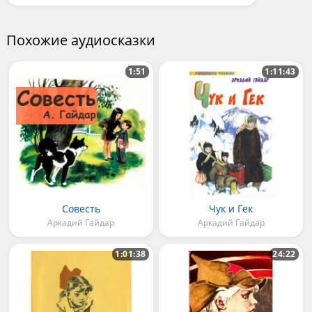
Похожие аудиосказки
1:51
1:11:43
Совесть
Чук и Гек
Аркадий Гайдар
Аркадий Гайдар
1:01:38
24:22