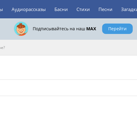
зы
Аудиорассказы
Басни
Стихи
Песни
Загадк
Подписывайтесь на наш
MAX
Перейти
че?