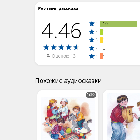
Рейтинг рассказа
4.46
10
5
1
4
1
3
0
2
Оценок: 13
1
1
Похожие аудиосказки
1:20