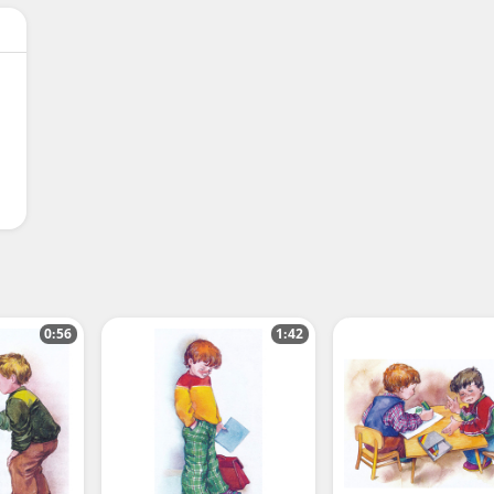
0:56
1:42