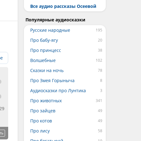
Все аудио рассказы Осеевой
Популярные аудиосказки
Русские народные
Про бабу-ягу
Про принцесс
ое
Волшебные
Сказки на ночь
Про Змея Горыныча
Аудиосказки про Лунтика
Про животных
29
Про зайцев
Про котов
Про лису
ть
Про богатырей