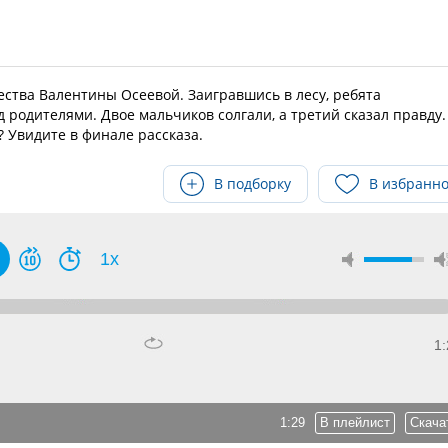
ества Валентины Осеевой. Заигравшись в лесу, ребята
 родителями. Двое мальчиков солгали, а третий сказал правду.
? Увидите в финале рассказа.
В подборку
В избранн
1x
1:
1:29
В плейлист
Скача