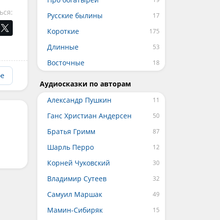
ься:
Русские былины
Короткие
Длинные
Восточные
ое
Аудиосказки по авторам
Александр Пушкин
Ганс Христиан Андерсен
Братья Гримм
Шарль Перро
Корней Чуковский
Владимир Сутеев
Самуил Маршак
Мамин-Сибиряк