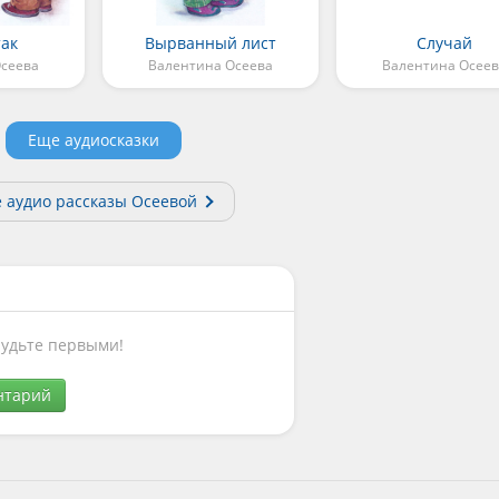
так
Вырванный лист
Случай
сеева
Валентина Осеева
Валентина Осеев
Еще аудиосказки
е аудио рассказы Осеевой
Будьте первыми!
нтарий