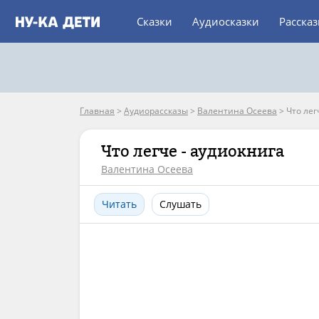
Сказки
Аудиосказки
Расска
Главная
>
Аудиорассказы
>
Валентина Осеева
>
Что лег
Что легче - аудиокнига
Валентина Осеева
Читать
Слушать