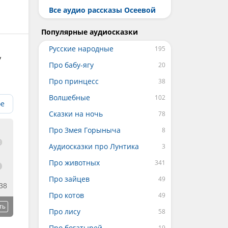
Все аудио рассказы Осеевой
Популярные аудиосказки
Русские народные
у
Про бабу-ягу
Про принцесс
Волшебные
ое
Сказки на ночь
Про Змея Горыныча
Аудиосказки про Лунтика
Про животных
Про зайцев
38
Про котов
ть
Про лису
Про богатырей