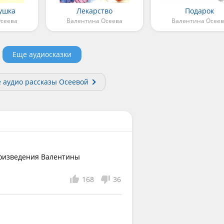
ушка
Лекарство
Подарок
сеева
Валентина Осеева
Валентина Осеев
Еще аудиосказки
е аудио рассказы Осеевой
оизведения Валентины 
168
36