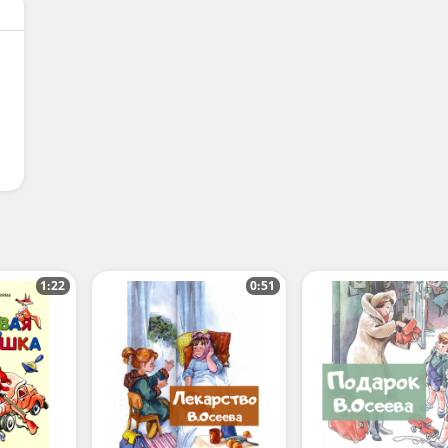
1:22
0:51