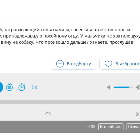
, затрагивающий темы памяти, совести и ответственности.
, принадлежавшую покойному отцу. У мальчика не хватило дух
л вину на собаку. Что произошло дальше? Узнаете, прослушав
В подборку
В избранн
1x
9:
9:38
В плейлист
Скача