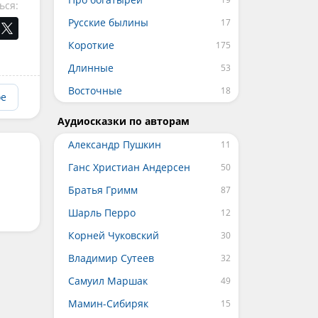
ься:
Русские былины
Короткие
Длинные
Восточные
ое
Аудиосказки по авторам
Александр Пушкин
Ганс Христиан Андерсен
Братья Гримм
Шарль Перро
Корней Чуковский
Владимир Сутеев
Самуил Маршак
Мамин-Сибиряк