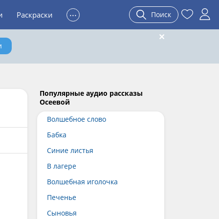
...
и
Раскраски
Поиск
и
Популярные аудио рассказы
Осеевой
Волшебное слово
Бабка
Синие листья
В лагере
Волшебная иголочка
Печенье
Сыновья