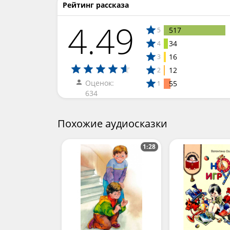
Рейтинг рассказа
4.49
517
5
34
4
16
3
12
2
Оценок:
55
1
634
Похожие аудиосказки
1:28