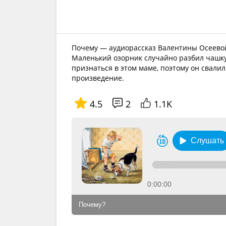
Почему — аудиорассказ Валентины Осеевой
Маленький озорник случайно разбил чашку
признаться в этом маме, поэтому он свали
произведение.
4.5
2
1.1K
Слушать
0:00:00
Почему?