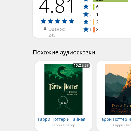
4.81
6
4
1
3
2
2
Оценок:
8
1
245
Похожие аудиосказки
10:25:57
Гарри Поттер и Тайная комната
Гарри Поттер
Гарри Пот