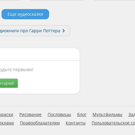
Еще аудиосказки
удиокниги про Гарри Поттера
Будьте первыми!
нтарий
краски
Рисование
Пословицы
Блог
Мультфильмы
За
еклама
Правообладателям
Контакты
Пользовательское с