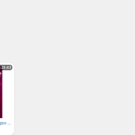
:25:43
Гарри Поттер и Орден Феникса