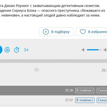
ига Джоан Роулинг с захватывающим детективным сюжетом.
адение Сириуса Блэка — опасного преступника, сбежавшего из
 невиновен, а настоящий злодей давно наблюдает за ними,
В подборку
В избранн
1x
25:
25:39
В плейлист
Скача
27:07
В плейлист
Скача