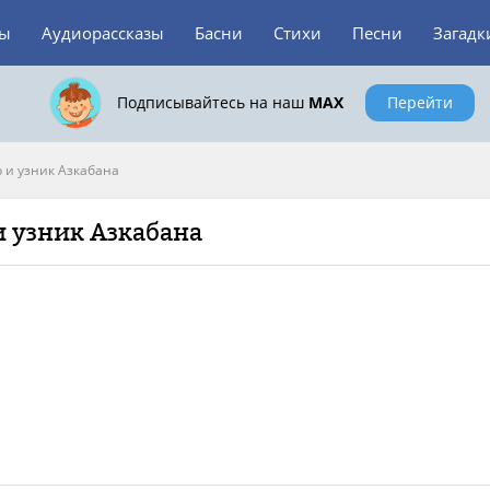
зы
Аудиорассказы
Басни
Стихи
Песни
Загадк
Подписывайтесь на наш
MAX
Перейти
 и узник Азкабана
и узник Азкабана