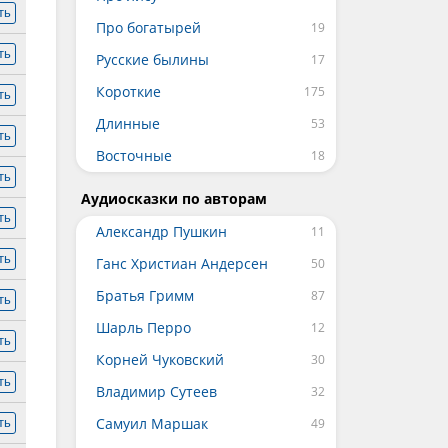
ть
Про богатырей
ть
Русские былины
Короткие
ть
Длинные
ть
Восточные
ть
Аудиосказки по авторам
ть
Александр Пушкин
ть
Ганс Христиан Андерсен
Братья Гримм
ть
Шарль Перро
ть
Корней Чуковский
ть
Владимир Сутеев
Самуил Маршак
ть