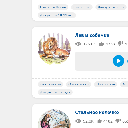
Николай Носов
Смешные
Для детей 5 лет
Для детей 10-11 лет
Лев и собачка
176.6K
4333
4
Лев Толстой
О животных
Про собаку
Ко
Для детского сада
Стальное колечко
92.8K
4182
66