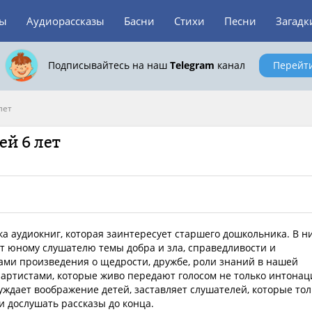
зы
Аудиорассказы
Басни
Стихи
Песни
Загадк
Подписывайтесь на наш
Telegram
канал
Перейт
лет
ей 6 лет
ка аудиокниг, которая заинтересует старшего дошкольника. В н
т юному слушателю темы добра и зла, справедливости и
ами произведения о щедрости, дружбе, роли знаний в нашей
артистами, которые живо передают голосом не только интона
буждает воображение детей, заставляет слушателей, которые тол
и дослушать рассказы до конца.