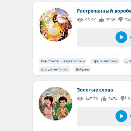
Растрепанный вороб
93.9K
3568
74
Константин Паустовский
Про животных
Для
Для детей 9 лет
Добрые
Золотые слова
147.7K
3474
5