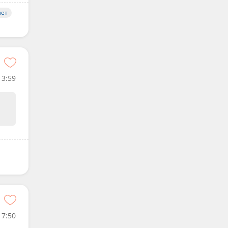
лет
3:59
17:50