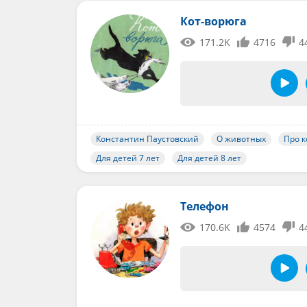
Кот-ворюга
171.2K
4716
4
Константин Паустовский
О животных
Про к
Для детей 7 лет
Для детей 8 лет
Телефон
170.6K
4574
4