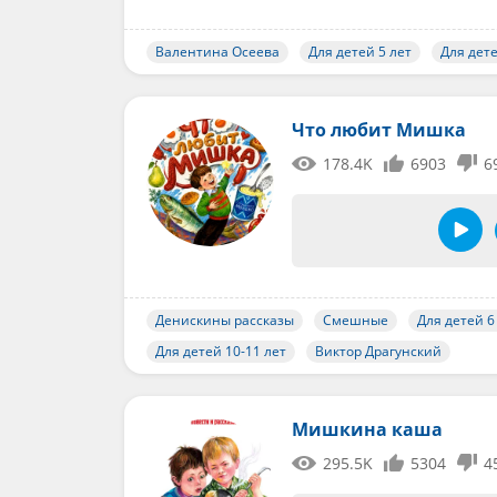
Валентина Осеева
Для детей 5 лет
Для дете
Что любит Мишка
178.4K
6903
6
Денискины рассказы
Смешные
Для детей 6
Для детей 10-11 лет
Виктор Драгунский
Мишкина каша
295.5K
5304
4