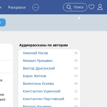
...
и
Раскраски
Поиск
и
Аудиорассказы по авторам
Николай Носов
Михаил Пришвин
Виктор Драгунский
Борис Житков
их
Валентина Осеева
Константин Ушинский
цию
Константин Паустовский
ько
Михаил Зощенко